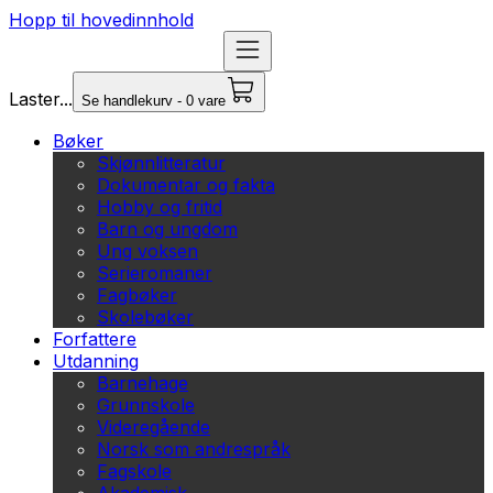
Hopp til hovedinnhold
Laster...
Se handlekurv - 0 vare
Bøker
Skjønnlitteratur
Dokumentar og fakta
Hobby og fritid
Barn og ungdom
Ung voksen
Serieromaner
Fagbøker
Skolebøker
Forfattere
Utdanning
Barnehage
Grunnskole
Videregående
Norsk som andrespråk
Fagskole