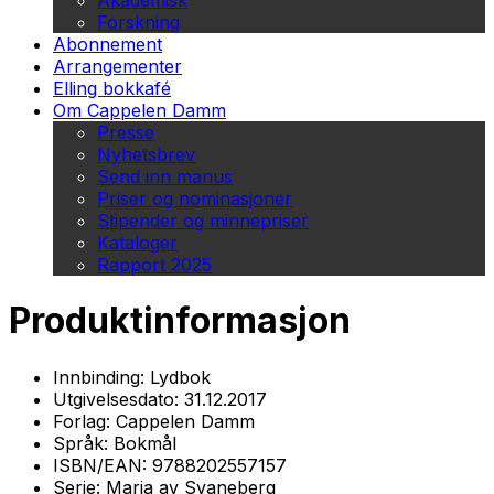
Akademisk
Forskning
Abonnement
Arrangementer
Elling bokkafé
Om Cappelen Damm
Presse
Nyhetsbrev
Send inn manus
Priser og nominasjoner
Stipender og minnepriser
Kataloger
Rapport 2025
Produktinformasjon
Innbinding:
Lydbok
Utgivelsesdato:
31.12.2017
Forlag:
Cappelen Damm
Språk:
Bokmål
ISBN/EAN:
9788202557157
Serie:
Maria av Svaneberg