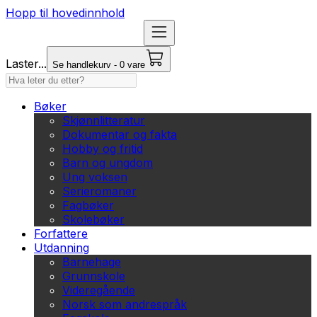
Hopp til hovedinnhold
Laster...
Se handlekurv - 0 vare
Bøker
Skjønnlitteratur
Dokumentar og fakta
Hobby og fritid
Barn og ungdom
Ung voksen
Serieromaner
Fagbøker
Skolebøker
Forfattere
Utdanning
Barnehage
Grunnskole
Videregående
Norsk som andrespråk