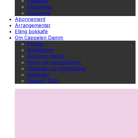
Fagskole
Akademisk
Forskning
Abonnement
Arrangementer
Elling bokkafé
Om Cappelen Damm
Presse
Nyhetsbrev
Send inn manus
Priser og nominasjoner
Stipender og minnepriser
Kataloger
Rapport 2025