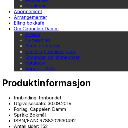
Akademisk
Forskning
Abonnement
Arrangementer
Elling bokkafé
Om Cappelen Damm
Presse
Nyhetsbrev
Send inn manus
Priser og nominasjoner
Stipender og minnepriser
Kataloger
Rapport 2025
Produktinformasjon
Innbinding:
Innbundet
Utgivelsesdato:
30.09.2019
Forlag:
Cappelen Damm
Språk:
Bokmål
ISBN/EAN:
9788202630492
Antall sider:
152