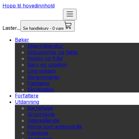
Hopp til hovedinnhold
Laster...
Se handlekurv - 0 vare
Bøker
Skjønnlitteratur
Dokumentar og fakta
Hobby og fritid
Barn og ungdom
Ung voksen
Serieromaner
Fagbøker
Skolebøker
Forfattere
Utdanning
Barnehage
Grunnskole
Videregående
Norsk som andrespråk
Fagskole