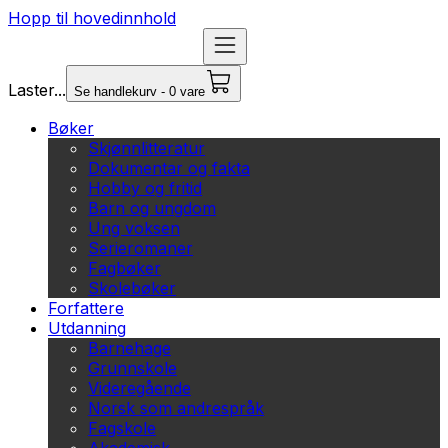
Hopp til hovedinnhold
Laster...
Se handlekurv - 0 vare
Bøker
Skjønnlitteratur
Dokumentar og fakta
Hobby og fritid
Barn og ungdom
Ung voksen
Serieromaner
Fagbøker
Skolebøker
Forfattere
Utdanning
Barnehage
Grunnskole
Videregående
Norsk som andrespråk
Fagskole