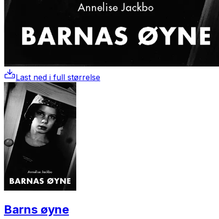
Last ned i full størrelse
Barns øyne