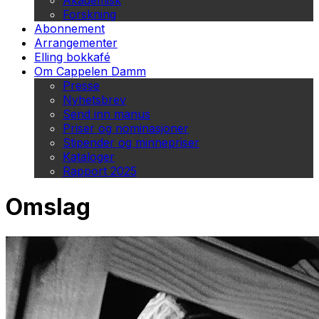
Akademisk
Forskning
Abonnement
Arrangementer
Elling bokkafé
Om Cappelen Damm
Presse
Nyhetsbrev
Send inn manus
Priser og nominasjoner
Stipender og minnepriser
Kataloger
Rapport 2025
Omslag