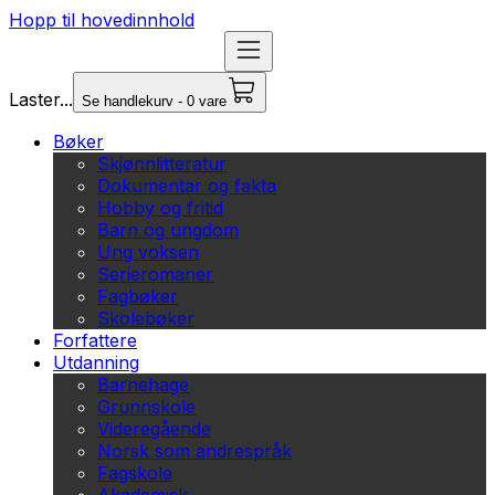
Hopp til hovedinnhold
Laster...
Se handlekurv - 0 vare
Bøker
Skjønnlitteratur
Dokumentar og fakta
Hobby og fritid
Barn og ungdom
Ung voksen
Serieromaner
Fagbøker
Skolebøker
Forfattere
Utdanning
Barnehage
Grunnskole
Videregående
Norsk som andrespråk
Fagskole