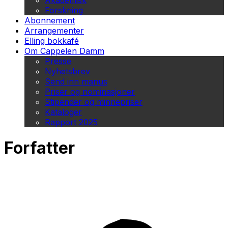
Akademisk
Forskning
Abonnement
Arrangementer
Elling bokkafé
Om Cappelen Damm
Presse
Nyhetsbrev
Send inn manus
Priser og nominasjoner
Stipender og minnepriser
Kataloger
Rapport 2025
Forfatter