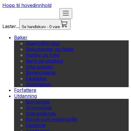
Hopp til hovedinnhold
Laster...
Se handlekurv - 0 vare
Bøker
Skjønnlitteratur
Dokumentar og fakta
Hobby og fritid
Barn og ungdom
Ung voksen
Serieromaner
Fagbøker
Skolebøker
Forfattere
Utdanning
Barnehage
Grunnskole
Videregående
Norsk som andrespråk
Fagskole