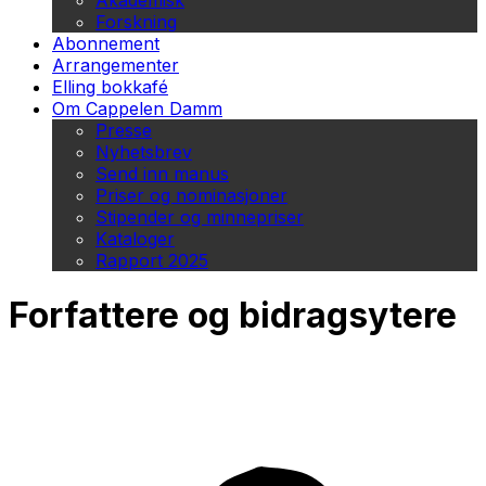
Akademisk
Forskning
Abonnement
Arrangementer
Elling bokkafé
Om Cappelen Damm
Presse
Nyhetsbrev
Send inn manus
Priser og nominasjoner
Stipender og minnepriser
Kataloger
Rapport 2025
Forfattere og bidragsytere