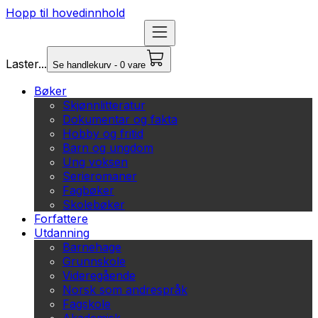
Hopp til hovedinnhold
Laster...
Se handlekurv - 0 vare
Bøker
Skjønnlitteratur
Dokumentar og fakta
Hobby og fritid
Barn og ungdom
Ung voksen
Serieromaner
Fagbøker
Skolebøker
Forfattere
Utdanning
Barnehage
Grunnskole
Videregående
Norsk som andrespråk
Fagskole