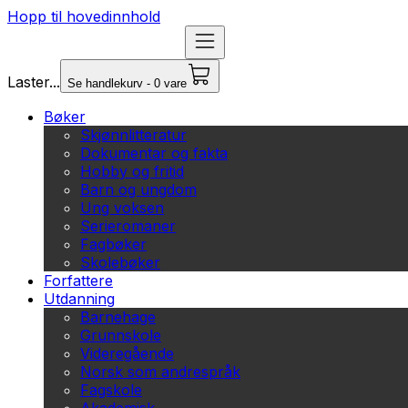
Hopp til hovedinnhold
Laster...
Se handlekurv - 0 vare
Bøker
Skjønnlitteratur
Dokumentar og fakta
Hobby og fritid
Barn og ungdom
Ung voksen
Serieromaner
Fagbøker
Skolebøker
Forfattere
Utdanning
Barnehage
Grunnskole
Videregående
Norsk som andrespråk
Fagskole