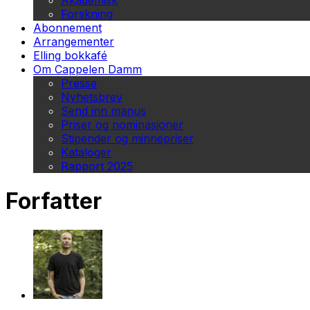
Akademisk
Forskning
Abonnement
Arrangementer
Elling bokkafé
Om Cappelen Damm
Presse
Nyhetsbrev
Send inn manus
Priser og nominasjoner
Stipender og minnepriser
Kataloger
Rapport 2025
Forfatter