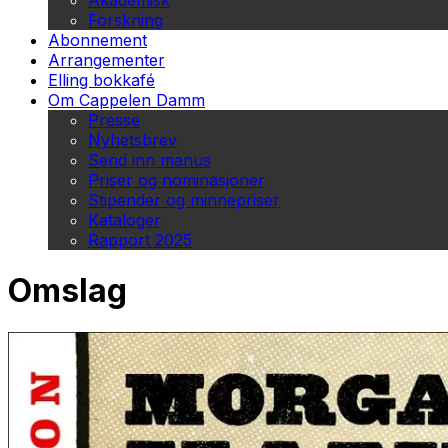
Akademisk
Forskning
Abonnement
Arrangementer
Elling bokkafé
Om Cappelen Damm
Presse
Nyhetsbrev
Send inn manus
Priser og nominasjoner
Stipender og minnepriser
Kataloger
Rapport 2025
Omslag