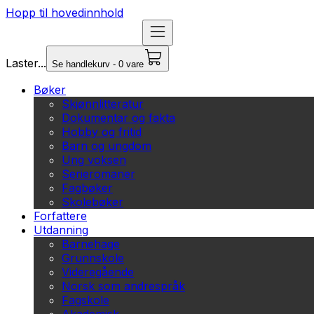
Hopp til hovedinnhold
Laster...
Se handlekurv - 0 vare
Bøker
Skjønnlitteratur
Dokumentar og fakta
Hobby og fritid
Barn og ungdom
Ung voksen
Serieromaner
Fagbøker
Skolebøker
Forfattere
Utdanning
Barnehage
Grunnskole
Videregående
Norsk som andrespråk
Fagskole