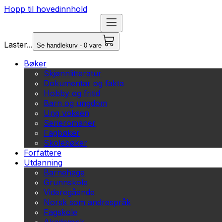
Hopp til hovedinnhold
Laster...
Se handlekurv - 0 vare
Bøker
Skjønnlitteratur
Dokumentar og fakta
Hobby og fritid
Barn og ungdom
Ung voksen
Serieromaner
Fagbøker
Skolebøker
Forfattere
Utdanning
Barnehage
Grunnskole
Videregående
Norsk som andrespråk
Fagskole