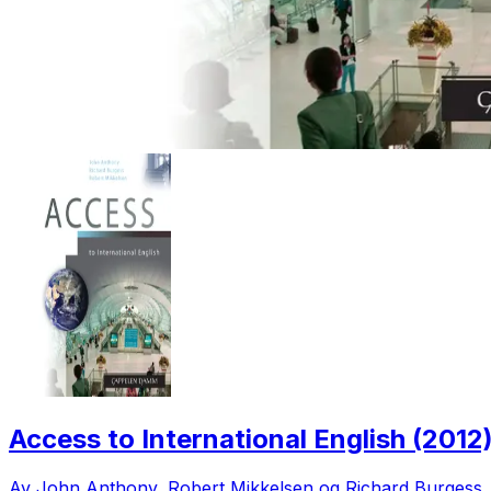
Access to International English (201
Av John Anthony, Robert Mikkelsen og Richard Burgess