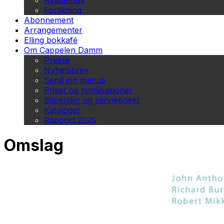
Akademisk
Forskning
Abonnement
Arrangementer
Elling bokkafé
Om Cappelen Damm
Presse
Nyhetsbrev
Send inn manus
Priser og nominasjoner
Stipender og minnepriser
Kataloger
Rapport 2025
Omslag