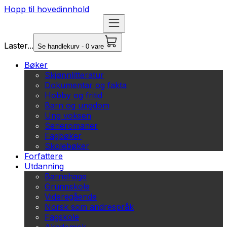
Hopp til hovedinnhold
Laster...
Se handlekurv - 0 vare
Bøker
Skjønnlitteratur
Dokumentar og fakta
Hobby og fritid
Barn og ungdom
Ung voksen
Serieromaner
Fagbøker
Skolebøker
Forfattere
Utdanning
Barnehage
Grunnskole
Videregående
Norsk som andrespråk
Fagskole