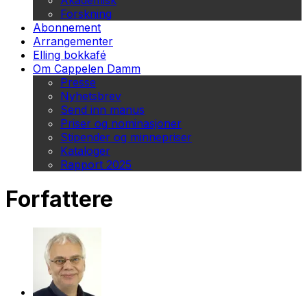
Akademisk
Forskning
Abonnement
Arrangementer
Elling bokkafé
Om Cappelen Damm
Presse
Nyhetsbrev
Send inn manus
Priser og nominasjoner
Stipender og minnepriser
Kataloger
Rapport 2025
Forfattere