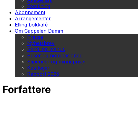
Akademisk
Forskning
Abonnement
Arrangementer
Elling bokkafé
Om Cappelen Damm
Presse
Nyhetsbrev
Send inn manus
Priser og nominasjoner
Stipender og minnepriser
Kataloger
Rapport 2025
Forfattere