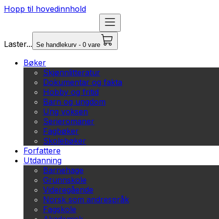
Hopp til hovedinnhold
Laster...
Se handlekurv - 0 vare
Bøker
Skjønnlitteratur
Dokumentar og fakta
Hobby og fritid
Barn og ungdom
Ung voksen
Serieromaner
Fagbøker
Skolebøker
Forfattere
Utdanning
Barnehage
Grunnskole
Videregående
Norsk som andrespråk
Fagskole