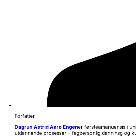
Forfatter
Dagrun Astrid Aarø Engen
er førsteamanuensis i un
utdannende prosesser
– fagpersonlig danninsg og ku