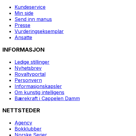
Kundeservice
Min side
Send inn manus
Presse
Vurderingseksemplar
Ansatte
INFORMASJON
Ledige stillinger
Nyhetsbrev
Royaltyportal
Personvern
Informasjonskapsler
Om kunstig intelligens
Bærekraft i Cappelen Damm
NETTSTEDER
Agency
Bokklubber
Norske Serier