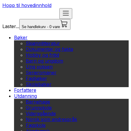
Hopp til hovedinnhold
Laster...
Se handlekurv - 0 vare
Bøker
Skjønnlitteratur
Dokumentar og fakta
Hobby og fritid
Barn og ungdom
Ung voksen
Serieromaner
Fagbøker
Skolebøker
Forfattere
Utdanning
Barnehage
Grunnskole
Videregående
Norsk som andrespråk
Fagskole