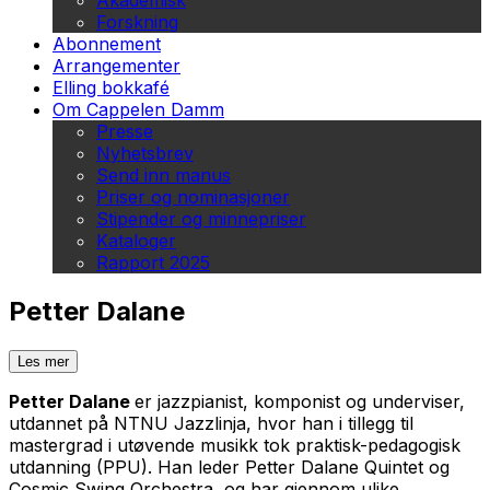
Akademisk
Forskning
Abonnement
Arrangementer
Elling bokkafé
Om Cappelen Damm
Presse
Nyhetsbrev
Send inn manus
Priser og nominasjoner
Stipender og minnepriser
Kataloger
Rapport 2025
Petter Dalane
Les mer
Petter Dalane
er jazzpianist, komponist og underviser,
utdannet på NTNU Jazzlinja, hvor han i tillegg til
mastergrad i utøvende musikk tok praktisk-pedagogisk
utdanning (PPU). Han leder Petter Dalane Quintet og
Cosmic Swing Orchestra, og har gjennom ulike