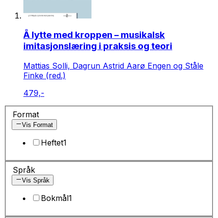
Å lytte med kroppen – musikalsk
imitasjonslæring i praksis og teori
Mattias Solli, Dagrun Astrid Aarø Engen og Ståle
Finke (red.)
479,-
Format
Vis Format
Heftet
1
Språk
Vis Språk
Bokmål
1