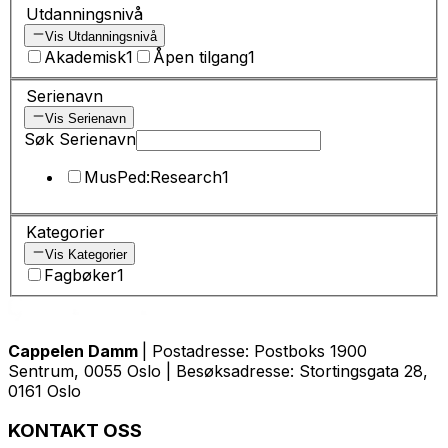
Utdanningsnivå
Vis Utdanningsnivå
Akademisk
1
Åpen tilgang
1
Serienavn
Vis Serienavn
Søk Serienavn
MusPed:Research
1
Kategorier
Vis Kategorier
Fagbøker
1
Cappelen Damm
| Postadresse: Postboks 1900
Sentrum, 0055 Oslo | Besøksadresse: Stortingsgata 28,
0161 Oslo
KONTAKT OSS