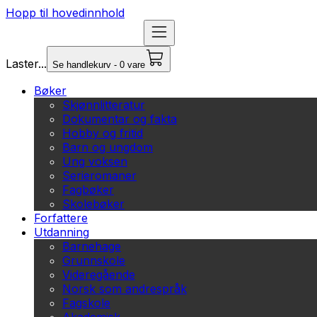
Hopp til hovedinnhold
Laster...
Se handlekurv - 0 vare
Bøker
Skjønnlitteratur
Dokumentar og fakta
Hobby og fritid
Barn og ungdom
Ung voksen
Serieromaner
Fagbøker
Skolebøker
Forfattere
Utdanning
Barnehage
Grunnskole
Videregående
Norsk som andrespråk
Fagskole