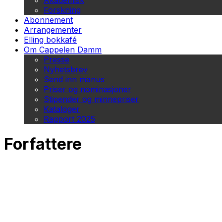
Akademisk
Forskning
Abonnement
Arrangementer
Elling bokkafé
Om Cappelen Damm
Presse
Nyhetsbrev
Send inn manus
Priser og nominasjoner
Stipender og minnepriser
Kataloger
Rapport 2025
Forfattere