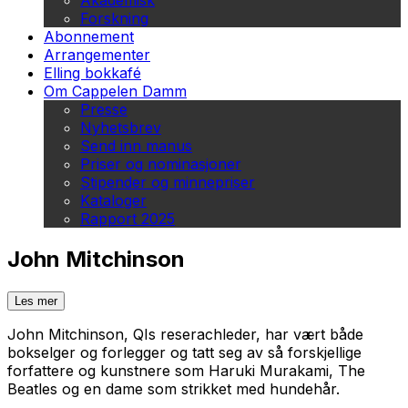
Akademisk
Forskning
Abonnement
Arrangementer
Elling bokkafé
Om Cappelen Damm
Presse
Nyhetsbrev
Send inn manus
Priser og nominasjoner
Stipender og minnepriser
Kataloger
Rapport 2025
John Mitchinson
Les mer
John Mitchinson,
QI
s reserachleder, har vært både
bokselger og forlegger og tatt seg av så forskjellige
forfattere og kunstnere som Haruki Murakami, The
Beatles og en dame som strikket med hundehår.