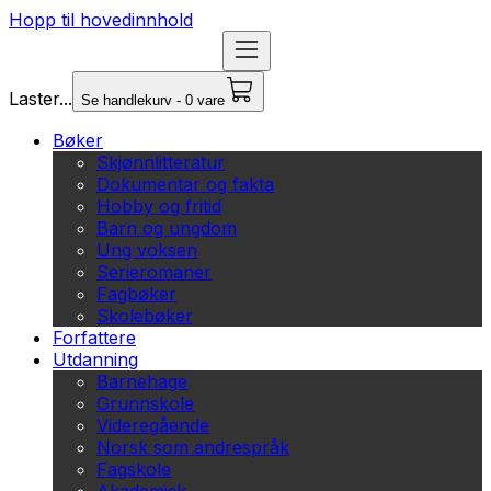
Hopp til hovedinnhold
Laster...
Se handlekurv - 0 vare
Bøker
Skjønnlitteratur
Dokumentar og fakta
Hobby og fritid
Barn og ungdom
Ung voksen
Serieromaner
Fagbøker
Skolebøker
Forfattere
Utdanning
Barnehage
Grunnskole
Videregående
Norsk som andrespråk
Fagskole