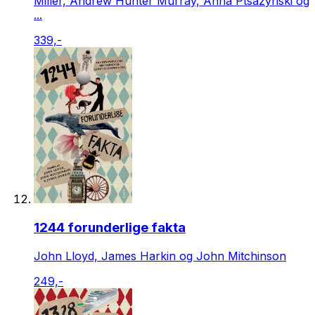
Miller, Andrew Hunter Murray, Anna Ptsazynski og
...
339,-
1244 forunderlige fakta
John Lloyd, James Harkin og John Mitchinson
249,-