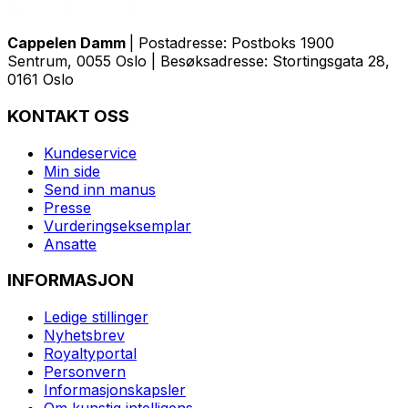
Cappelen Damm
| Postadresse: Postboks 1900
Sentrum, 0055 Oslo | Besøksadresse: Stortingsgata 28,
0161 Oslo
KONTAKT OSS
Kundeservice
Min side
Send inn manus
Presse
Vurderingseksemplar
Ansatte
INFORMASJON
Ledige stillinger
Nyhetsbrev
Royaltyportal
Personvern
Informasjonskapsler
Om kunstig intelligens