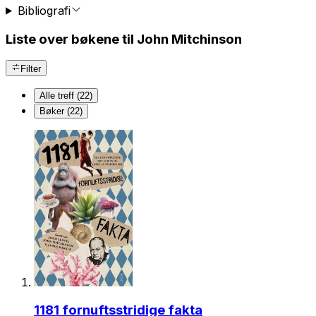
Bibliografi
Liste over bøkene til John Mitchinson
Filter
Alle treff (22)
Bøker (22)
1181 fornuftsstridige fakta