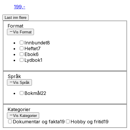
199,-
Last inn flere
Format
Vis Format
Innbundet
8
Heftet
7
Ebok
6
Lydbok
1
Språk
Vis Språk
Bokmål
22
Kategorier
Vis Kategorier
Dokumentar og fakta
19
Hobby og fritid
19