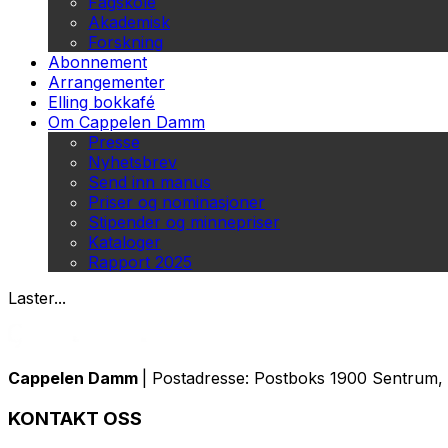
Fagskole
Akademisk
Forskning
Abonnement
Arrangementer
Elling bokkafé
Om Cappelen Damm
Presse
Nyhetsbrev
Send inn manus
Priser og nominasjoner
Stipender og minnepriser
Kataloger
Rapport 2025
Laster...
Cappelen Damm
| Postadresse: Postboks 1900 Sentrum, 
KONTAKT OSS