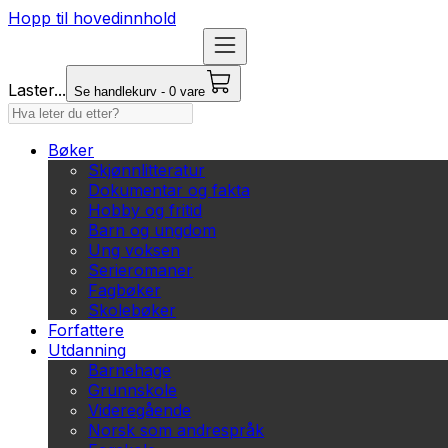
Hopp til hovedinnhold
Laster...
Se handlekurv - 0 vare
Bøker
Skjønnlitteratur
Dokumentar og fakta
Hobby og fritid
Barn og ungdom
Ung voksen
Serieromaner
Fagbøker
Skolebøker
Forfattere
Utdanning
Barnehage
Grunnskole
Videregående
Norsk som andrespråk