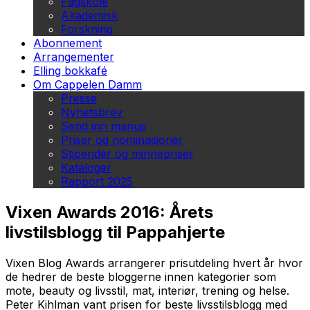
Fagskole
Akademisk
Forskning
Abonnement
Arrangementer
Elling bokkafé
Om Cappelen Damm
Presse
Nyhetsbrev
Send inn manus
Priser og nominasjoner
Stipender og minnepriser
Kataloger
Rapport 2025
Vixen Awards 2016: Årets
livstilsblogg til Pappahjerte
Vixen Blog Awards arrangerer prisutdeling hvert år hvor
de hedrer de beste bloggerne innen kategorier som
mote, beauty og livsstil, mat, interiør, trening og helse.
Peter Kihlman vant prisen for beste livsstilsblogg med