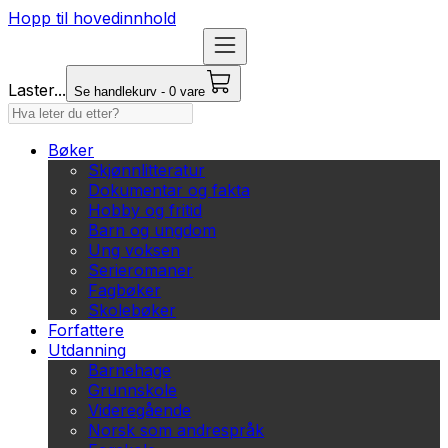
Hopp til hovedinnhold
Laster...
Se handlekurv - 0 vare
Bøker
Skjønnlitteratur
Dokumentar og fakta
Hobby og fritid
Barn og ungdom
Ung voksen
Serieromaner
Fagbøker
Skolebøker
Forfattere
Utdanning
Barnehage
Grunnskole
Videregående
Norsk som andrespråk