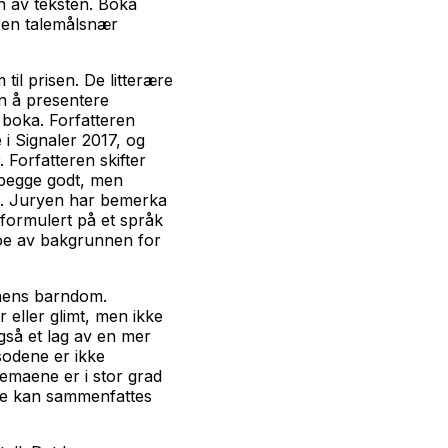
en av teksten. Boka
g en talemålsnær
til prisen. De litterære
en å presentere
 boka. Forfatteren
i Signaler 2017, og
. Forfatteren skifter
 begge godt, men
k. Juryen har bemerka
 formulert på et språk
noe av bakgrunnen for
nens barndom.
eller glimt, men ikke
gså et lag av en mer
sodene er ikke
Temaene er i stor grad
kje kan sammenfattes