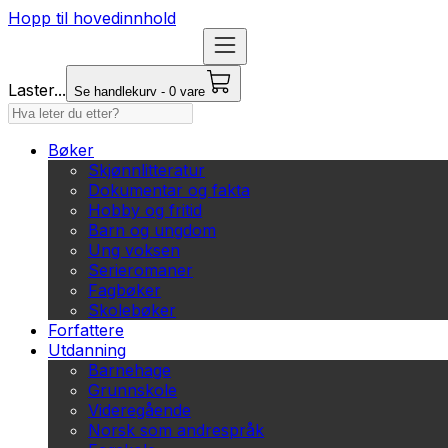
Hopp til hovedinnhold
Laster...
Se handlekurv - 0 vare
Bøker
Skjønnlitteratur
Dokumentar og fakta
Hobby og fritid
Barn og ungdom
Ung voksen
Serieromaner
Fagbøker
Skolebøker
Forfattere
Utdanning
Barnehage
Grunnskole
Videregående
Norsk som andrespråk