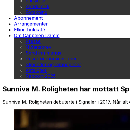
Fagskole
Akademisk
Forskning
Abonnement
Arrangementer
Elling bokkafé
Om Cappelen Damm
Presse
Nyhetsbrev
Send inn manus
Priser og nominasjoner
Stipender og minnepriser
Kataloger
Rapport 2025
Sunniva M. Roligheten har mottatt Spr
Sunniva M. Roligheten debuterte i
Signaler
i 2017.
Når alt 