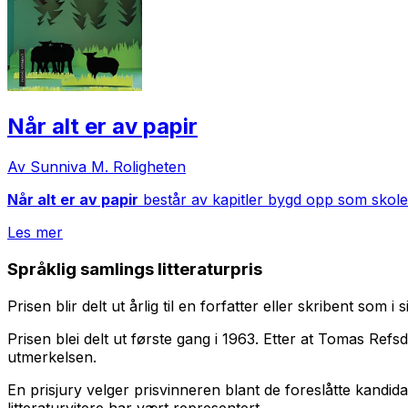
Når alt er av papir
Av Sunniva M. Roligheten
Når alt er av papir
består av kapitler bygd opp som skolelek
Les mer
Språklig samlings litteraturpris
Prisen blir delt ut årlig til en forfatter eller skribent som
Prisen blei delt ut første gang i 1963. Etter at Tomas Refsd
utmerkelsen.
En prisjury velger prisvinneren blant de foreslåtte kandid
litteraturvitere har vært representert.