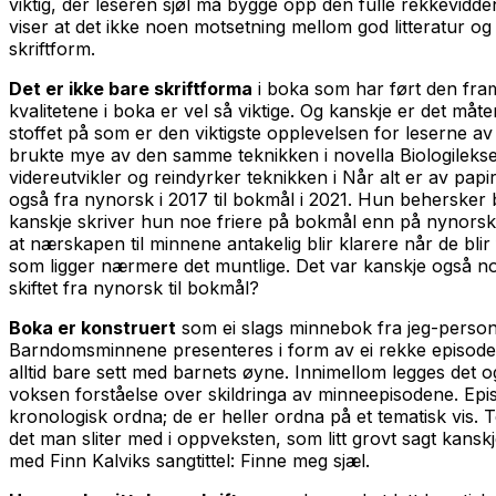
viktig, der leseren sjøl må bygge opp den fulle rekkevidd
viser at det ikke noen motsetning mellom god litteratur o
skriftform.
Det er ikke bare skriftforma
i boka som har ført den fram 
kvalitetene i boka er vel så viktige. Og kanskje er det måt
stoffet på som er den viktigste opplevelsen for leserne av
brukte mye av den samme teknikken i novella Biologilekse 
videreutvikler og reindyrker teknikken i Når alt er av papir
også fra nynorsk i 2017 til bokmål i 2021. Hun behersker
kanskje skriver hun noe friere på bokmål enn på nynors
at nærskapen til minnene antakelig blir klarere når de blir
som ligger nærmere det muntlige. Det var kanskje også 
skiftet fra nynorsk til bokmål?
Boka er konstruert
som ei slags minnebok fra jeg-perso
Barndomsminnene presenteres i form av ei rekke episoder 
alltid bare sett med barnets øyne. Innimellom legges det o
voksen forståelse over skildringa av minneepisodene. Epi
kronologisk ordna; de er heller ordna på et tematisk vis. 
det man sliter med i oppveksten, som litt grovt sagt kans
med Finn Kalviks sangtittel: Finne meg sjæl.