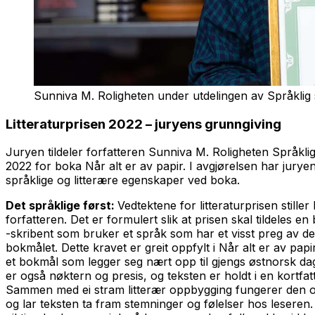
Sunniva M. Roligheten under utdelingen av Språklig 
Litteraturprisen 2022 – juryens grunngiving
Juryen tildeler forfatteren Sunniva M. Roligheten Språklig 
2022 for boka Når alt er av papir. I avgjørelsen har jurye
språklige og litterære egenskaper ved boka.
Det språklige først:
Vedtektene for litteraturprisen stiller 
forfatteren. Det er formulert slik at prisen skal tildeles en
-skribent som bruker et språk som har et visst preg av de
bokmålet. Dette kravet er greit oppfylt i Når alt er av papi
et bokmål som legger seg nært opp til gjengs østnorsk dag
er også nøktern og presis, og teksten er holdt i en kortfatt
Sammen med ei stram litterær oppbygging fungerer den o
og lar teksten ta fram stemninger og følelser hos leseren.