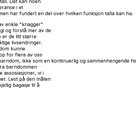
tall. Det kan noen
ranse i et
men har fundert en del over hvilken funksjon talla kan ha.
 av enkle "knagger"
ogi og forstå mer av de
 de litt større
ktige livsendringer.
rndom kunne
pp for flere av oss
n barndom, ikke som en kontinuerlig og sammenhengende h
r fra barndommen
 assosiasjoner, vi i
er. Lest på den måten
lig bagasje til å