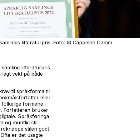
samlings litteraturpris. Foto: © Cappelen Damm
samling litteraturpris
n lagt vekt på både
krav til språkforma til
 bokmålsforfatter eller
 folkelige formene i
r. Forfatteren bruker
ligtale. Språkføringa
a og muntlig stil.
rdknappe stilen godt
 Ofte er det usagte