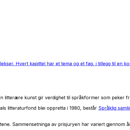
ser. Hvert kapittel har et tema og et fag, i tillegg til en ko
 i sin litterære kunst gir verdighet til språkformer som peker 
als litteraturfond blei oppretta i 1980, består
Språklig samlin
atene. Sammensetninga av prisjuryen har variert gjennom åra