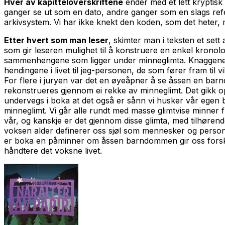
Hver av kapitteloverskriftene
ender med et lett kryptisk 
ganger se ut som en dato, andre ganger som en slags refe
arkivsystem. Vi har ikke knekt den koden, som det heter, 
Etter hvert som man leser
, skimter man i teksten et sett
som gir leseren mulighet til å konstruere en enkel kronol
sammenhengene som ligger under minneglimta. Knaggene er
hendingene i livet til jeg-personen, de som fører fram til vi
For flere i juryen var det en øyeåpner å se åssen en ba
rekonstrueres gjennom ei rekke av minneglimt. Det gikk o
undervegs i boka at det også er sånn vi husker vår ege
minneglimt. Vi går alle rundt med masse glimtvise minne
vår, og kanskje er det gjennom disse glimta, med tilhørende
voksen alder definerer oss sjøl som mennesker og person
er boka en påminner om åssen barndommen gir oss forskjel
håndtere det voksne livet.