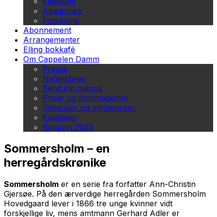
Fagskole
Akademisk
Forskning
Abonnement
Arrangementer
Elling bokkafé
Om Cappelen Damm
Presse
Nyhetsbrev
Send inn manus
Priser og nominasjoner
Stipender og minnepriser
Kataloger
Rapport 2025
Sommersholm – en
herregårdskrønike
Sommersholm
er en serie fra forfatter Ann-Christin
Gjersøe. På den ærverdige herregården Sommersholm
Hovedgaard lever i 1866 tre unge kvinner vidt
forskjellige liv, mens amtmann Gerhard Adler er