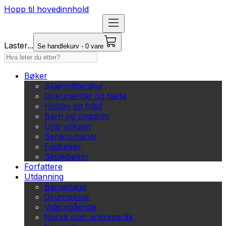
Hopp til hovedinnhold
Laster...
Se handlekurv - 0 vare
Bøker
Skjønnlitteratur
Dokumentar og fakta
Hobby og fritid
Barn og ungdom
Ung voksen
Serieromaner
Fagbøker
Skolebøker
Forfattere
Utdanning
Barnehage
Grunnskole
Videregående
Norsk som andrespråk