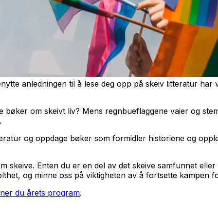
ytte anledningen til å lese deg opp på skeiv litteratur har vi
e bøker om skeivt liv? Mens regnbueflaggene vaier og stemm
.
tteratur og oppdage bøker som formidler historiene og opplev
om skeive. Enten du er en del av det skeive samfunnet eller 
tolthet, og minne oss på viktigheten av å fortsette kampen for 
nner du årets program
.