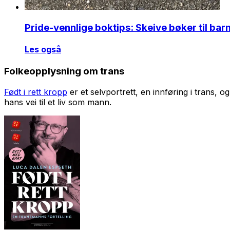
Pride-vennlige boktips: Skeive bøker til ba
Les også
Folkeopplysning om trans
Født i rett kropp
er et selvportrett, en innføring i trans, o
hans vei til et liv som mann.