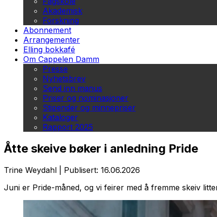
Fagskole
Akademisk
Forskning
Abonnement
Arrangementer
Elling bokkafé
Om Cappelen Damm
Presse
Nyhetsbrev
Send inn manus
Priser og nominasjoner
Stipender og minnepriser
Kataloger
Rapport 2025
Åtte skeive bøker i anledning Pride
Trine Weydahl
|
Publisert: 16.06.2026
Juni er Pride-måned, og vi feirer med å fremme skeiv litte