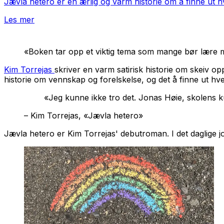
Jævla hetero
er en ærlig og varm historie om å finne ut 
Les mer
«Boken tar opp et viktig tema som mange bør lære
Kim Torrejas
skriver en varm satirisk historie om skeiv 
historie om vennskap og forelskelse, og det å finne ut hv
«Jeg kunne ikke tro det. Jonas Høie, skolens ku
– Kim Torrejas, «Jævla hetero»
Jævla hetero
er Kim Torrejas' debutroman. I det daglige jo