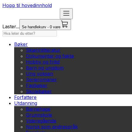
Hopp til hovedinnhold
Laster...
Se handlekurv - 0 vare
Bøker
Skjønnlitteratur
Dokumentar og fakta
Hobby og fritid
Barn og ungdom
Ung voksen
Serieromaner
Fagbøker
Skolebøker
Forfattere
Utdanning
Barnehage
Grunnskole
Videregående
Norsk som andrespråk