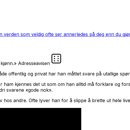
 en verden som veldig ofte ser annerledes på deg enn du gjør
sk kjønn.» Adresseavisen
både offentlig og privat har han måttet svare på utallige spør
r ham kjennes det ut som om han alltid må forklare og forsv
aldri svarene «gode nok».
ov hos andre. Ofte lyver han for å slippe å brette ut hele li