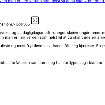
hvem man er i en verden som helst vil at du skal være noen
 mer om.» Bok365
oppvekst og de dagligdagse utfordringer skeive ungdommer 
em man er i en verden som helst vil at du skal være en ann
leste og mest fryktløse elev, hadde fått seg kjæreste. En je
bber forfatteren som lærer og har fordypet seg i blant annet 