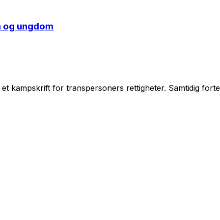
rn og ungdom
g et kampskrift for transpersoners rettigheter. Samtidig forte