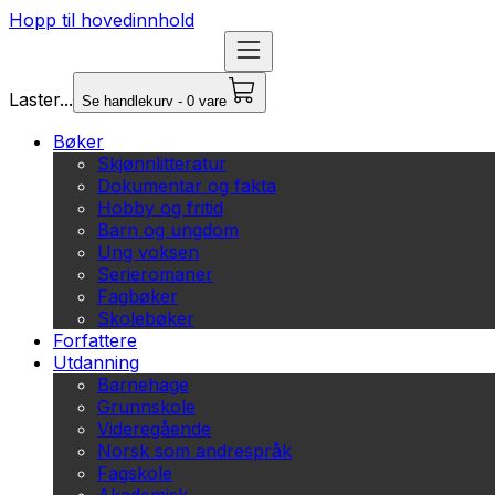
Hopp til hovedinnhold
Laster...
Se handlekurv - 0 vare
Bøker
Skjønnlitteratur
Dokumentar og fakta
Hobby og fritid
Barn og ungdom
Ung voksen
Serieromaner
Fagbøker
Skolebøker
Forfattere
Utdanning
Barnehage
Grunnskole
Videregående
Norsk som andrespråk
Fagskole