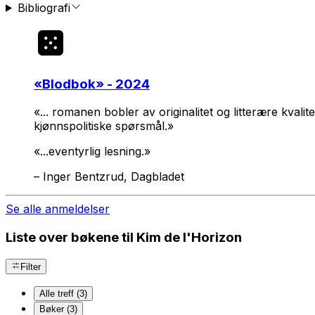
Bibliografi
«
Blodbok
» - 2024
«... romanen bobler av originalitet og litterære kvali
kjønnspolitiske spørsmål.»
«...eventyrlig lesning.»
–
Inger Bentzrud, Dagbladet
Se alle anmeldelser
Liste over bøkene til Kim de l'Horizon
Filter
Alle treff (3)
Bøker (3)