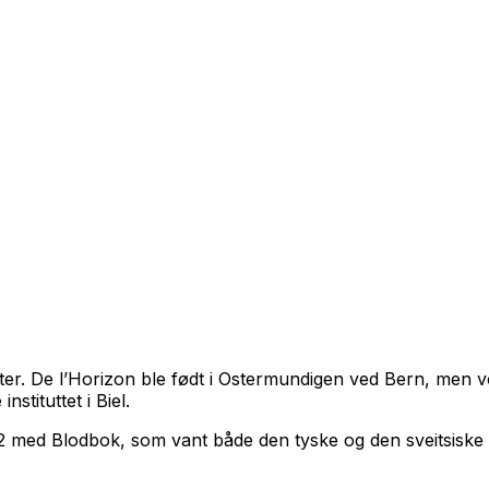
atter. De l’Horizon ble født i Ostermundigen ved Bern, men v
nstituttet i Biel.
22 med
Blodbok
, som vant både den tyske og den sveitsiske