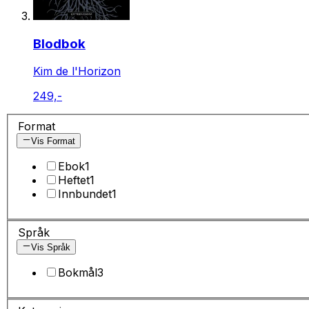
Blodbok
Kim de l'Horizon
249,-
Format
Vis Format
Ebok
1
Heftet
1
Innbundet
1
Språk
Vis Språk
Bokmål
3