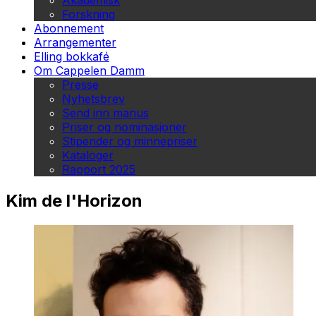
Akademisk
Forskning
Abonnement
Arrangementer
Elling bokkafé
Om Cappelen Damm
Presse
Nyhetsbrev
Send inn manus
Priser og nominasjoner
Stipender og minnepriser
Kataloger
Rapport 2025
Kim de l'Horizon