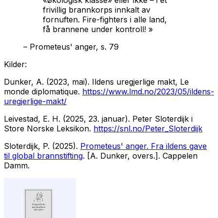
frivillig brannkorps innkalt av
fornuften. Fire-fighters i alle land,
få brannene under kontroll! »
– Prometeus' anger, s. 79
Kilder:
Dunker, A. (2023, mai). Ildens uregjerlige makt,
Le
monde diplomatique.
https://www.lmd.no/2023/05/ildens-
uregjerlige-makt/
Leivestad, E. H. (2025, 23. januar). Peter Sloterdijk i
Store Norske Leksikon.
https://snl.no/Peter_Sloterdijk
Sloterdijk, P. (2025).
Prometeus' anger. Fra ildens gave
til global brannstifting
.
[A. Dunker, overs.]. Cappelen
Damm.