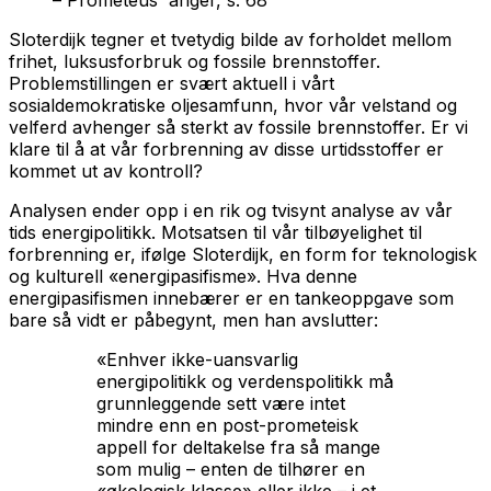
Sloterdijk tegner et tvetydig bilde av forholdet mellom
frihet, luksusforbruk og fossile brennstoffer.
Problemstillingen er svært aktuell i vårt
sosialdemokratiske oljesamfunn, hvor vår velstand og
velferd avhenger så sterkt av fossile brennstoffer. Er vi
klare til å at vår forbrenning av disse urtidsstoffer er
kommet ut av kontroll?
Analysen ender opp i en rik og tvisynt analyse av vår
tids energipolitikk. Motsatsen til vår tilbøyelighet til
forbrenning er, ifølge Sloterdijk, en form for teknologisk
og kulturell «energipasifisme». Hva denne
energipasifismen innebærer er en tankeoppgave som
bare så vidt er påbegynt, men han avslutter:
«Enhver ikke-uansvarlig
energipolitikk og verdenspolitikk må
grunnleggende sett være intet
mindre enn en post-prometeisk
appell for deltakelse fra så mange
som mulig – enten de tilhører en
«økologisk klasse» eller ikke – i et