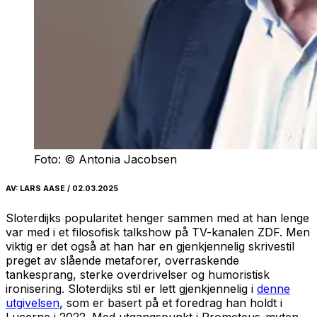
Foto: © Antonia Jacobsen
AV
: LARS AASE / 02.03.2025
Sloterdijks popularitet henger sammen med at han lenge
var med i et filosofisk talkshow på TV-kanalen ZDF. Men
viktig er det også at han har en gjenkjennelig skrivestil
preget av slående metaforer, overraskende
tankesprang, sterke overdrivelser og humoristisk
ironisering. Sloterdijks stil er lett gjenkjennelig i
denne
utgivelsen
, som er basert på et foredrag han holdt i
Lucerne i 2022. Med utgangspunkt i Prometeus-myten