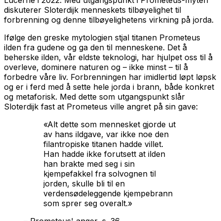
diskuterer Sloterdijk menneskets tilbøyelighet til
forbrenning og denne tilbøyelighetens virkning på jorda.
Ifølge den greske mytologien stjal titanen Prometeus
ilden fra gudene og ga den til menneskene. Det å
beherske ilden, vår eldste teknologi, har hjulpet oss til å
overleve, dominere naturen og – ikke minst – til å
forbedre våre liv. Forbrenningen har imidlertid løpt løpsk
og er i ferd med å sette hele jorda i brann, både konkret
og metaforisk. Med dette som utgangspunkt slår
Sloterdijk fast at Prometeus ville angret på sin gave:
«Alt dette som mennesket gjorde ut
av hans ildgave, var ikke noe den
filantropiske titanen hadde villet.
Han hadde ikke forutsett at ilden
han brakte med seg i sin
kjempefakkel fra solvognen til
jorden, skulle bli til en
verdensødeleggende kjempebrann
som sprer seg overalt.»
– Prometeus' anger, s. 36