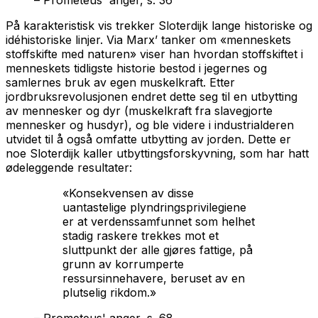
På karakteristisk vis trekker Sloterdijk lange historiske og
idéhistoriske linjer. Via Marx’ tanker om «menneskets
stoffskifte med naturen» viser han hvordan stoffskiftet i
menneskets tidligste historie bestod i jegernes og
samlernes bruk av egen muskelkraft. Etter
jordbruksrevolusjonen endret dette seg til en utbytting
av mennesker og dyr (muskelkraft fra slavegjorte
mennesker og husdyr), og ble videre i industrialderen
utvidet til å også omfatte utbytting av jorden. Dette er
noe Sloterdijk kaller utbyttingsforskyvning, som har hatt
ødeleggende resultater:
«Konsekvensen av disse
uantastelige plyndringsprivilegiene
er at verdenssamfunnet som helhet
stadig raskere trekkes mot et
sluttpunkt der alle gjøres fattige, på
grunn av korrumperte
ressursinnehavere, beruset av en
plutselig rikdom.»
– Prometeus' anger, s. 68