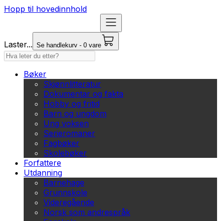
Hopp til hovedinnhold
Laster...
Se handlekurv - 0 vare
Bøker
Skjønnlitteratur
Dokumentar og fakta
Hobby og fritid
Barn og ungdom
Ung voksen
Serieromaner
Fagbøker
Skolebøker
Forfattere
Utdanning
Barnehage
Grunnskole
Videregående
Norsk som andrespråk