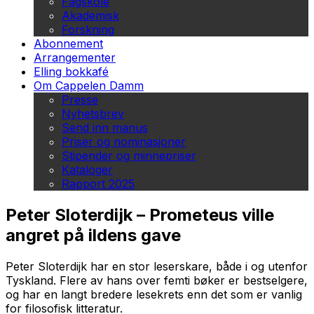
Fagskole
Akademisk
Forskning
Abonnement
Arrangementer
Elling bokkafé
Om Cappelen Damm
Presse
Nyhetsbrev
Send inn manus
Priser og nominasjoner
Stipender og minnepriser
Kataloger
Rapport 2025
Peter Sloterdijk – Prometeus ville
angret på ildens gave
Peter Sloterdijk har en stor leserskare, både i og utenfor
Tyskland. Flere av hans over femti bøker er bestselgere,
og har en langt bredere lesekrets enn det som er vanlig
for filosofisk litteratur.