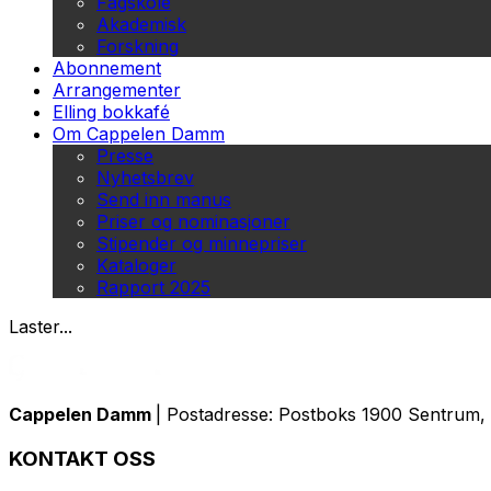
Fagskole
Akademisk
Forskning
Abonnement
Arrangementer
Elling bokkafé
Om Cappelen Damm
Presse
Nyhetsbrev
Send inn manus
Priser og nominasjoner
Stipender og minnepriser
Kataloger
Rapport 2025
Laster...
Cappelen Damm
| Postadresse: Postboks 1900 Sentrum, 
KONTAKT OSS