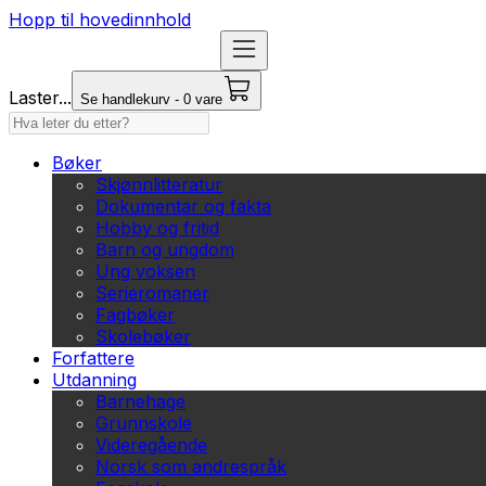
Hopp til hovedinnhold
Laster...
Se handlekurv - 0 vare
Bøker
Skjønnlitteratur
Dokumentar og fakta
Hobby og fritid
Barn og ungdom
Ung voksen
Serieromaner
Fagbøker
Skolebøker
Forfattere
Utdanning
Barnehage
Grunnskole
Videregående
Norsk som andrespråk