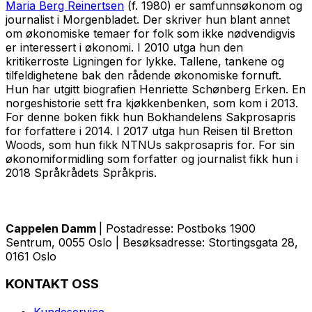
Maria Berg Reinertsen
(f. 1980) er samfunnsøkonom og
journalist i Morgenbladet. Der skriver hun blant annet
om økonomiske temaer for folk som ikke nødvendigvis
er interessert i økonomi. I 2010 utga hun den
kritikerroste
Ligningen for lykke. Tallene, tankene og
tilfeldighetene bak den rådende økonomiske fornuft
.
Hun har utgitt biografien
Henriette Schønberg Erken. En
norgeshistorie sett fra kjøkkenbenken
, som kom i 2013.
For denne boken fikk hun Bokhandelens Sakprosapris
for forfattere i 2014. I 2017 utga hun
Reisen til Bretton
Woods
, som hun fikk NTNUs sakprosapris for. For sin
økonomiformidling som forfatter og journalist fikk hun i
2018 Språkrådets Språkpris.
Cappelen Damm
| Postadresse: Postboks 1900
Sentrum, 0055 Oslo | Besøksadresse: Stortingsgata 28,
0161 Oslo
KONTAKT OSS