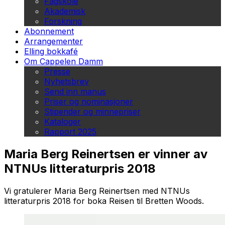
Fagskole
Akademisk
Forskning
Abonnement
Arrangementer
Elling bokkafé
Om Cappelen Damm
Presse
Nyhetsbrev
Send inn manus
Priser og nominasjoner
Stipender og minnepriser
Kataloger
Rapport 2025
Maria Berg Reinertsen er vinner av
NTNUs litteraturpris 2018
Vi gratulerer Maria Berg Reinertsen med NTNUs
litteraturpris 2018 for boka
Reisen til Bretten Woods.