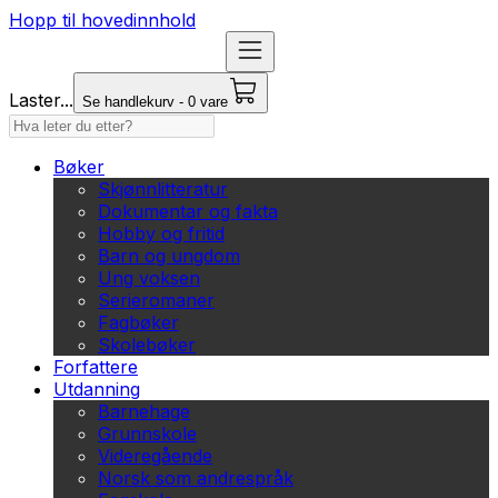
Hopp til hovedinnhold
Laster...
Se handlekurv - 0 vare
Bøker
Skjønnlitteratur
Dokumentar og fakta
Hobby og fritid
Barn og ungdom
Ung voksen
Serieromaner
Fagbøker
Skolebøker
Forfattere
Utdanning
Barnehage
Grunnskole
Videregående
Norsk som andrespråk