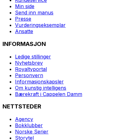
Kundeservice
Min side
Send inn manus
Presse
Vurderingseksemplar
Ansatte
INFORMASJON
Ledige stillinger
Nyhetsbrev
Royaltyportal
Personvern
Informasjonskapsler
Om kunstig intelligens
Bærekraft i Cappelen Damm
NETTSTEDER
Agency
Bokklubber
Norske Serier
Storytel