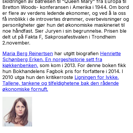
skildringen av båtreisen til "Queen Mary" fra Europa til
Bretton Woods- konferansen i Amerika i 1944. Om bord
er flere av verdens ledende økonomer, og ved å la oss
få innblikk i de introvertes drømmer, overbevisninger og
personligheter gjør hun det økonomiske maskineriet til
noe håndfast. Sier Juryen i sin begrunnelse. Prisen ble
delt ut på Fakta F, Sakprosafestivalen i Trondheim
2.november.
Maria Berg Reinertsen
har utgitt biografien
Henriette
Schønberg Erken. En norgeshistorie sett fra
kjøkkenbenken,
som kom i 2013. For denne boken fikk
hun Bokhandelens Fagbok pris for forfattere i 2014. I
2010 utga hun den kritikerroste
Ligningen for lykke.
Tallene, tankene og tilfeldighetene bak den rådende
økonomiske fornuft.