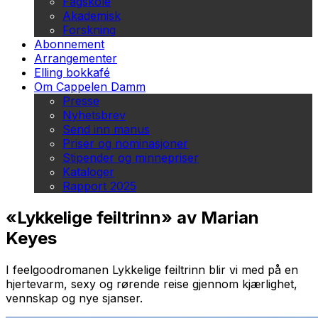
Fagskole
Akademisk
Forskning
Abonnement
Arrangementer
Elling bokkafé
Om Cappelen Damm
Presse
Nyhetsbrev
Send inn manus
Priser og nominasjoner
Stipender og minnepriser
Kataloger
Rapport 2025
«Lykkelige feiltrinn» av Marian
Keyes
I feelgoodromanen
Lykkelige feiltrinn
blir vi med på en
hjertevarm, sexy og rørende reise gjennom kjærlighet,
vennskap og nye sjanser.