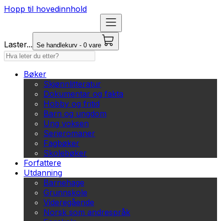
Hopp til hovedinnhold
Laster...
Se handlekurv - 0 vare
Bøker
Skjønnlitteratur
Dokumentar og fakta
Hobby og fritid
Barn og ungdom
Ung voksen
Serieromaner
Fagbøker
Skolebøker
Forfattere
Utdanning
Barnehage
Grunnskole
Videregående
Norsk som andrespråk