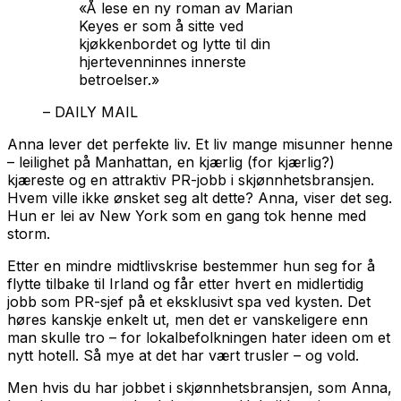
«Å lese en ny roman av Marian
Keyes er som å sitte ved
kjøkkenbordet og lytte til din
hjertevenninnes innerste
betroelser.»
– DAILY MAIL
Anna lever det perfekte liv. Et liv mange misunner henne
– leilighet på Manhattan, en kjærlig (for kjærlig?)
kjæreste og en attraktiv PR-jobb i skjønnhetsbransjen.
Hvem ville ikke ønsket seg alt dette? Anna, viser det seg.
Hun er lei av New York som en gang tok henne med
storm.
Etter en mindre midtlivskrise bestemmer hun seg for å
flytte tilbake til Irland og får etter hvert en midlertidig
jobb som PR-sjef på et eksklusivt spa ved kysten. Det
høres kanskje enkelt ut, men det er vanskeligere enn
man skulle tro – for lokalbefolkningen hater ideen om et
nytt hotell. Så mye at det har vært trusler – og vold.
Men hvis du har jobbet i skjønnhetsbransjen, som Anna,