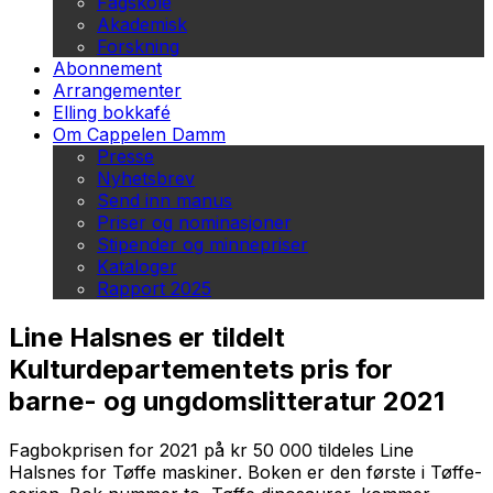
Fagskole
Akademisk
Forskning
Abonnement
Arrangementer
Elling bokkafé
Om Cappelen Damm
Presse
Nyhetsbrev
Send inn manus
Priser og nominasjoner
Stipender og minnepriser
Kataloger
Rapport 2025
Line Halsnes er tildelt
Kulturdepartementets pris for
barne- og ungdomslitteratur 2021
Fagbokprisen for 2021 på kr 50 000 tildeles Line
Halsnes for
Tøffe maskiner
. Boken er den første i Tøffe-