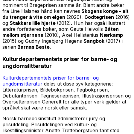
nominert til Brageprisen samme år. Blant andre bøker
fra Line Halsnes hånd kan nevnes
Skogens konge - alt
du trenger å vite om elgen
(2020),
Godtegrisen
(2016)
og
Stakkars lille hjerte
(2012)
.
Hun har også illustrert
andre forfatteres bøker, som Gaute Heivolls
Båten
mellom stjernene
(2010)
,
Axel Hellstenius
Nærkamp
(2015) og Gudny Ingebjørg Hagens
Sangbok
(2017) i
serien
Barnas Beste
.
Kulturdepartementets priser for barne- og
ungdomslitteratur
Kulturdepartementets priser for barne- og
ungdomslitteratur
deles ut disse syv kategoriene:
Litteraturprisen, Bildebokprisen, Fagbokprisen,
Debutantprisen, Tegneserieprisen, Illustrasjonsprisen og
Oversetterprisen Generelt for alle typer verk gjelder at
språket skal være norsk eller samisk.
Norsk barnebokinstitutt administrerer jury og
prisutdeling. Prisutdelingen ved kultur- og
likestillingsminister Anette Trettebergstuen fant sted