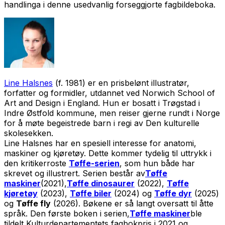
handlinga i denne usedvanlig forseggjorte fagbildeboka.
Line Halsnes
(f. 1981) er en prisbelønt illustratør,
forfatter og formidler, utdannet ved Norwich School of
Art and Design i England. Hun er bosatt i Trøgstad i
Indre Østfold kommune, men reiser gjerne rundt i Norge
for å møte begeistrede barn i regi av Den kulturelle
skolesekken.
Line Halsnes har en spesiell interesse for anatomi,
maskiner og kjøretøy. Dette kommer tydelig til uttrykk i
den kritikerroste
Tøffe-serien
, som hun både har
skrevet og illustrert. Serien består av
Tøffe
maskiner
(2021),
Tøffe dinosaurer
(2022),
Tøffe
kjøretøy
(2023),
Tøffe biler
(2024) og
Tøffe dyr
(2025)
og
Tøffe fly
(2026). Bøkene er så langt oversatt til åtte
språk. Den første boken i serien,
Tøffe maskiner
ble
tildelt Kulturdepartementets fagbokpris i 2021 og