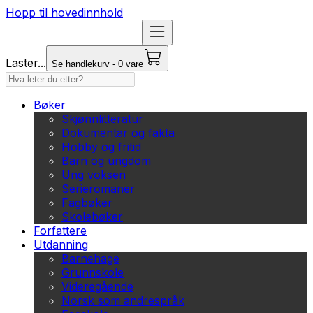
Hopp til hovedinnhold
Laster...
Se handlekurv - 0 vare
Bøker
Skjønnlitteratur
Dokumentar og fakta
Hobby og fritid
Barn og ungdom
Ung voksen
Serieromaner
Fagbøker
Skolebøker
Forfattere
Utdanning
Barnehage
Grunnskole
Videregående
Norsk som andrespråk