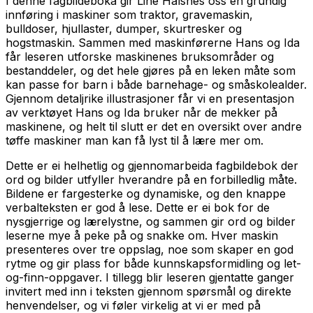
I denne fagbildeboka gir Line Halsnes oss en grundig
innføring i maskiner som traktor, gravemaskin,
bulldoser, hjullaster, dumper, skurtresker og
hogstmaskin. Sammen med maskinførerne Hans og Ida
får leseren utforske maskinenes bruksområder og
bestanddeler, og det hele gjøres på en leken måte som
kan passe for barn i både barnehage- og småskolealder.
Gjennom detaljrike illustrasjoner får vi en presentasjon
av verktøyet Hans og Ida bruker når de mekker på
maskinene, og helt til slutt er det en oversikt over andre
tøffe maskiner man kan få lyst til å lære mer om.
Dette er ei helhetlig og gjennomarbeida fagbildebok der
ord og bilder utfyller hverandre på en forbilledlig måte.
Bildene er fargesterke og dynamiske, og den knappe
verbalteksten er god å lese. Dette er ei bok for de
nysgjerrige og lærelystne, og sammen gir ord og bilder
leserne mye å peke på og snakke om. Hver maskin
presenteres over tre oppslag, noe som skaper en god
rytme og gir plass for både kunnskapsformidling og let-
og-finn-oppgaver. I tillegg blir leseren gjentatte ganger
invitert med inn i teksten gjennom spørsmål og direkte
henvendelser, og vi føler virkelig at vi er med på