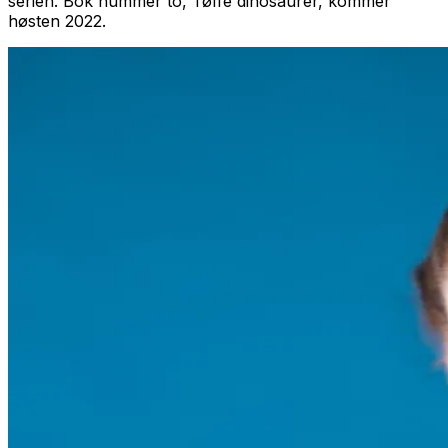
serien. Bok nummer to,
Tøffe dinosaurer,
kommer
høsten 2022.