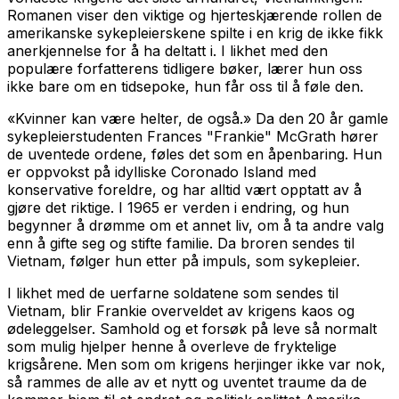
Romanen viser den viktige og hjerteskjærende rollen de
amerikanske sykepleierskene spilte i en krig de ikke fikk
anerkjennelse for å ha deltatt i. I likhet med den
populære forfatterens tidligere bøker, lærer hun oss
ikke bare om en tidsepoke, hun får oss til å føle den.
«
Kvinner kan være helter, de også.
» Da den 20 år gamle
sykepleierstudenten Frances "Frankie" McGrath hører
de uventede ordene, føles det som en åpenbaring. Hun
er oppvokst på idylliske Coronado Island med
konservative foreldre, og har alltid vært opptatt av å
gjøre det riktige. I 1965 er verden i endring, og hun
begynner å drømme om et annet liv, om å ta andre valg
enn å gifte seg og stifte familie. Da broren sendes til
Vietnam, følger hun etter på impuls, som sykepleier.
I likhet med de uerfarne soldatene som sendes til
Vietnam, blir Frankie overveldet av krigens kaos og
ødeleggelser. Samhold og et forsøk på leve så normalt
som mulig hjelper henne å overleve de fryktelige
krigsårene. Men som om krigens herjinger ikke var nok,
så rammes de alle av et nytt og uventet traume da de