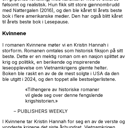
følsomt og realistisk. Hun fikk sitt store gjennombrudd
med
Nattergalen
(2016), og den ble kåret til årets beste
bok i flere amerikanske medier. Den har også blitt kåret
til årets beste bok i Lesepause.
Kvinnene
I romanen
Kvinnene
møter vi en Kristin Hannah i
storform. Romanen omtales som historisk fiksjon på sitt
beste. Dette er en mektig roman om en nasjon splittet av
krig og politikk, en berikende og inspirerende
leseopplevelse om Vietnamkrigens glemte helter.
Boken ble raskt en av de de mest solgte i USA da den
ble utgitt i 2024, og den toppet alle bestselgerlistene.
«Tilhengere av historiske romaner
vil glede seg over denne fengslende
krigshistorien.»
– PUBLISHERS WEEKLY
I
Kvinnene
tar Kristin Hannah for seg en av de verste og
vondeste krigene det siste århundret, Vietnamkrigen.