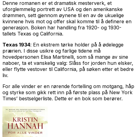
Denne romanen er et dramatisk mesterverk, et
uforglemmelig portrett av USA og den amerikanske
drømmen, sett gjennom øynene til en av de ukuelige
kvinnene hvis mot og offer skal komme til å definere en
generasjon. Boken har handling fra 1920- og 1930-
tallets Texas og California.
Texas 1934
: En ekstrem tørke holder på å ødelegge
prærien. I disse usikre og farlige tidene må
hovedpersonen Elisa Martinelli, som så mange av sine
naboer, ta et vanskelig valg: Slåss for jorden hun elsker,
eller flytte vestover til California, på søken etter et bedre
liv.
For alle vinder
er en rørende fortelling om motgang, håp
og styrke som gikk rett inn på første plass på New York
Times’ bestselgerliste. Dette er en bok som berører.