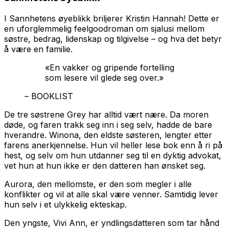
I
Sannhetens øyeblikk
briljerer Kristin Hannah! Dette er
en uforglemmelig feelgoodroman om sjalusi mellom
søstre, bedrag, lidenskap og tilgivelse – og hva det betyr
å være en familie.
«En vakker og gripende fortelling
som lesere vil glede seg over.»
– BOOKLIST
De tre søstrene Grey har alltid vært nære. Da moren
døde, og faren trakk seg inn i seg selv, hadde de bare
hverandre. Winona, den eldste søsteren, lengter etter
farens anerkjennelse. Hun vil heller lese bok enn å ri på
hest, og selv om hun utdanner seg til en dyktig advokat,
vet hun at hun ikke er den datteren han ønsket seg.
Aurora, den mellomste, er den som megler i alle
konflikter og vil at alle skal være venner. Samtidig lever
hun selv i et ulykkelig ekteskap.
Den yngste, Vivi Ann, er yndlingsdatteren som tar hånd