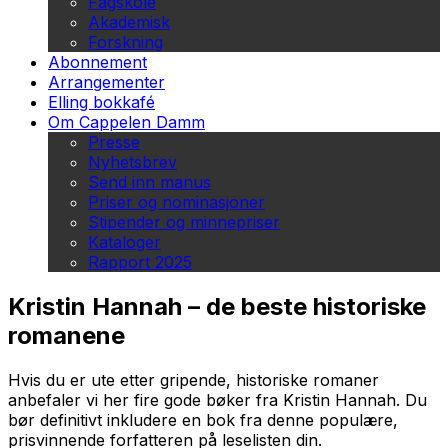
Fagskole
Akademisk
Forskning
Abonnement
Arrangementer
Elling bokkafé
Om Cappelen Damm
Presse
Nyhetsbrev
Send inn manus
Priser og nominasjoner
Stipender og minnepriser
Kataloger
Rapport 2025
Kristin Hannah – de beste historiske
romanene
Hvis du er ute etter gripende, historiske romaner
anbefaler vi her fire gode bøker fra Kristin Hannah. Du
bør definitivt inkludere en bok fra denne populære,
prisvinnende forfatteren på leselisten din.