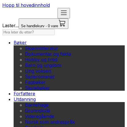
Hopp til hovedinnhold
Laster...
Se handlekurv - 0 vare
Bøker
Skjønnlitteratur
Dokumentar og fakta
Hobby og fritid
Barn og ungdom
Ung voksen
Serieromaner
Fagbøker
Skolebøker
Forfattere
Utdanning
Barnehage
Grunnskole
Videregående
Norsk som andrespråk