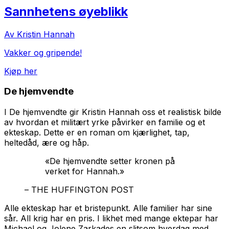
Sannhetens øyeblikk
Av Kristin Hannah
Vakker og gripende!
Kjøp her
De hjemvendte
I
De hjemvendte
gir Kristin Hannah oss et realistisk bilde
av hvordan et militært yrke påvirker en familie og et
ekteskap. Dette er en roman om kjærlighet, tap,
heltedåd, ære og håp.
«De hjemvendte setter kronen på
verket for Hannah.»
– THE HUFFINGTON POST
Alle ekteskap har et bristepunkt. Alle familier har sine
sår. All krig har en pris. I likhet med mange ektepar har
Michael og Jolene Zarkades en slitsom hverdag med