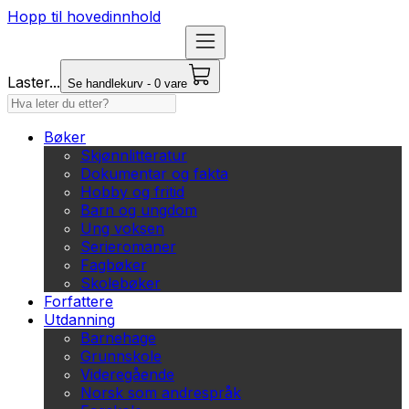
Hopp til hovedinnhold
Laster...
Se handlekurv - 0 vare
Bøker
Skjønnlitteratur
Dokumentar og fakta
Hobby og fritid
Barn og ungdom
Ung voksen
Serieromaner
Fagbøker
Skolebøker
Forfattere
Utdanning
Barnehage
Grunnskole
Videregående
Norsk som andrespråk