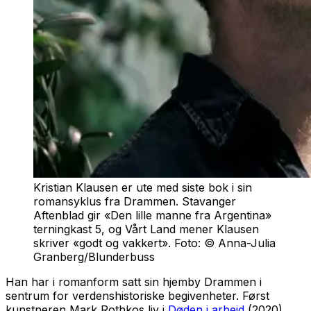
Kristian Klausen er ute med siste bok i sin
romansyklus fra Drammen. Stavanger
Aftenblad gir «Den lille manne fra Argentina»
terningkast 5, og Vårt Land mener Klausen
skriver «godt og vakkert». Foto: © Anna-Julia
Granberg/Blunderbuss
Han har i romanform satt sin hjemby Drammen i
sentrum for verdenshistoriske begivenheter. Først
kunstneren Mark Rothkos liv i
Døden i arbeid
(2020),