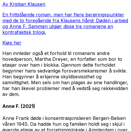
Av Kristian Klausen
En frittstående roman, men har flere berøringspunkter
med de to foregående fra Klausens hånd;
Døden i arbeid
og
Anne F.
Sammen utgjør disse tre romanene en
kontrafaktisk trilogi.
Kjøp her
Han innleder også et forhold til romanens andre
hovedperson, Martha Dreyer, en forfatter som bor to
etasjer over ham i blokka. Gjennom dette forholdet
begynner hans sedvanlige forsvarsmekanismer å svikte.
Han begynner å erkjenne skyldbevissthet og
samvittighet. Men selv om han plages av sine handlinger,
har han likevel problemer med å vedstå seg rekkevidden
av dem.
Anne F.
(2021)
Anne Frank døde i konsentrasjonsleiren Bergen-Belsen
våren 1945. Da hadde hun og familien holdt seg i skjul i
øverste etasje av et forretningslokale i Amsterdam i over