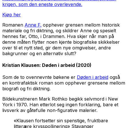
krigen, som den eneste overlevende.
Kjøp her
Romanen
Anne F.
opphever grensen mellom historisk
materiale og fri diktning, og skildrer Anne og spesielt
hennes far, Otto, i Drammen. Hva skjer når man på
denne måten flytter noen kjente biografiske skikkelser
over til et nytt sted, gir dem nye omgivelser, andre
bakgrunner og en alternativ slutt?
Kristian Klausen:
Døden i arbeid
(2020)
Som de to ovennevnte bøkene er
Døden i arbeid
også
en kontrafaktisk roman som opphever grensene mellom
biografi og fri diktning.
Bildekunstneren Mark Rothko begikk selvmord i New
York i 1970. Han etterlot seg ingen forklaring, bare et
livsverk av gåtefulle non-figurative malerier.
«Klausen fortsetter sin spenstige, fruktbare
litterære krysspollinering» Stavanger