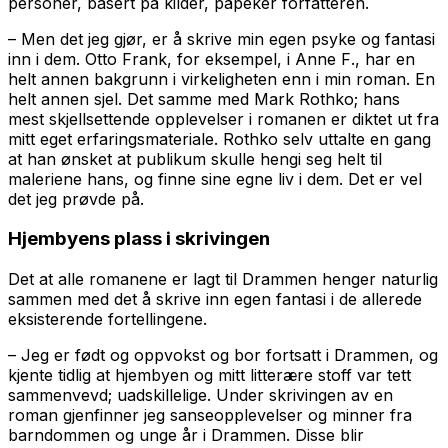
personer, basert på kilder, påpeker forfatteren.
– Men det jeg gjør, er å skrive min egen psyke og fantasi
inn i dem. Otto Frank, for eksempel, i
Anne F
., har en
helt annen bakgrunn i virkeligheten enn i min roman. En
helt annen sjel. Det samme med Mark Rothko; hans
mest skjellsettende opplevelser i romanen er diktet ut fra
mitt eget erfaringsmateriale. Rothko selv uttalte en gang
at han ønsket at publikum skulle hengi seg helt til
maleriene hans, og finne sine egne liv i dem. Det er vel
det jeg prøvde på.
Hjembyens plass i skrivingen
Det at alle romanene er lagt til Drammen henger naturlig
sammen med det å skrive inn egen fantasi i de allerede
eksisterende fortellingene.
– Jeg er født og oppvokst og bor fortsatt i Drammen, og
kjente tidlig at hjembyen og mitt litterære stoff var tett
sammenvevd; uadskillelige. Under skrivingen av en
roman gjenfinner jeg sanseopplevelser og minner fra
barndommen og unge år i Drammen. Disse blir