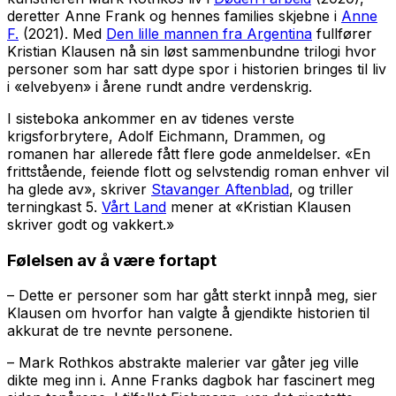
deretter Anne Frank og hennes families skjebne i
Anne
F.
(2021). Med
Den lille mannen fra Argentina
fullfører
Kristian Klausen nå sin løst sammenbundne trilogi hvor
personer som har satt dype spor i historien bringes til liv
i «elvebyen» i årene rundt andre verdenskrig.
I sisteboka ankommer en av tidenes verste
krigsforbrytere, Adolf Eichmann, Drammen, og
romanen har allerede fått flere gode anmeldelser. «En
frittstående, feiende flott og selvstendig roman enhver vil
ha glede av», skriver
Stavanger Aftenblad
, og triller
terningkast 5.
Vårt Land
mener at «Kristian Klausen
skriver godt og vakkert.»
Følelsen av å være fortapt
– Dette er personer som har gått sterkt innpå meg, sier
Klausen om hvorfor han valgte å gjendikte historien til
akkurat de tre nevnte personene.
– Mark Rothkos abstrakte malerier var gåter jeg ville
dikte meg inn i. Anne Franks dagbok har fascinert meg