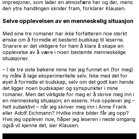
impresjoner, som lader en atmosfære her og der, mens
den ytre handlingen skrider fram, forklarer Klausen.
Selve
opplevelsen
av en menneskelig situasjon
Med sine tre romaner har ikke forfatteren noe sterkt
ønske om å formidle et bestemt budskap til leserne.
Snarere er det viktigere for ham å klare å skape en
opplevelse
av å være i noen bestemte menneskelige
situasjoner.
– I de tre siste bøkene mine har jeg funnet en (for meg)
ny måte å lage eksperimentelle selv. Ikke med det for
øyet å formidle et budskap, selv om det godt kan hende
det ligger noen budskaper og synspunkter i mine
romaner. Men det viktigste for meg er å skrive meg inn i
en menneskelig situasjon; en essens. Hva opplever jeg –
helt subjektivt – når jeg skriver meg inn i Anne Frank
eller Adolf Eichmann? Hvilke indre bilder får jeg opp?
Hvis
jeg
opplever noe, håper jeg leseren i neste omgang
også vil kjenne det, sier Klausen.