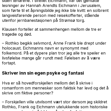
siden tenårene. I tilfellet Eichmann, var det gjentatte
lesninger av Hannah Arendts
Eichmann i Jerusalem
,
som førte til et åpningsbilde jeg ikke ble kvitt: en solbrent
langveisfarende person med reisekofferter, stående
utenfor jernbanestasjonen på Strømsø torg.
Klausen forteller at sammenhengen mellom de tre er
tragedie og død.
– Rothko begikk selvmord, Anne Frank ble drept under
holocaust. Eichmanns navn er synonymt med
folkemord. På et dypere plan tror jeg alle tre speiler en
livsfølelse mange går rundt med: Følelsen av å være
fortapt.
Skriver inn sin egen psyke og fantasi
Hva er så hovedforskjellen mellom det å skrive i
romanform om mennesker som faktisk har levd og det å
skrive om fiktive personer?
– Forskjellen ville utvilsomt vært stor dersom jeg skildret
Rothko, Frank og Eichmann utelukkende som historiske