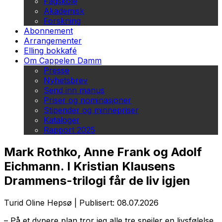
Fagskole
Akademisk
Forskning
Abonnement
Arrangementer
Elling bokkafé
Om Cappelen Damm
Presse
Nyhetsbrev
Send inn manus
Priser og nominasjoner
Stipender og minnepriser
Kataloger
Rapport 2025
Mark Rothko, Anne Frank og Adolf
Eichmann. I Kristian Klausens
Drammens-trilogi får de liv igjen
Turid Oline Hepsø
|
Publisert: 08.07.2026
– På et dypere plan tror jeg alle tre speiler en livsfølelse