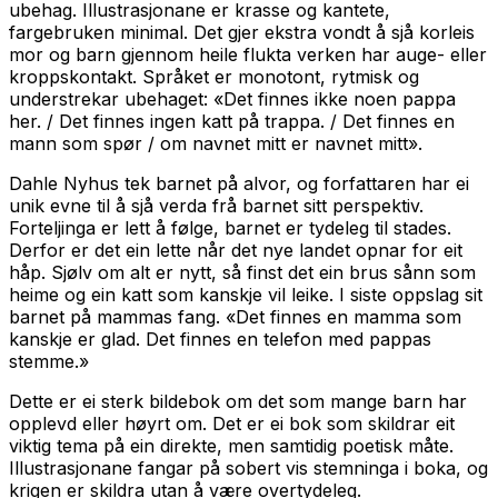
ubehag. Illustrasjonane er krasse og kantete,
fargebruken minimal. Det gjer ekstra vondt å sjå korleis
mor og barn gjennom heile flukta verken har auge- eller
kroppskontakt. Språket er monotont, rytmisk og
understrekar ubehaget: «Det finnes ikke noen pappa
her. / Det finnes ingen katt på trappa. / Det finnes en
mann som spør / om navnet mitt er navnet mitt».
Dahle Nyhus tek barnet på alvor, og forfattaren har ei
unik evne til å sjå verda frå barnet sitt perspektiv.
Forteljinga er lett å følge, barnet er tydeleg til stades.
Derfor er det ein lette når det nye landet opnar for eit
håp. Sjølv om alt er nytt, så finst det ein brus sånn som
heime og ein katt som kanskje vil leike. I siste oppslag sit
barnet på mammas fang. «Det finnes en mamma som
kanskje er glad. Det finnes en telefon med pappas
stemme.»
Dette er ei sterk bildebok om det som mange barn har
opplevd eller høyrt om. Det er ei bok som skildrar eit
viktig tema på ein direkte, men samtidig poetisk måte.
Illustrasjonane fangar på sobert vis stemninga i boka, og
krigen er skildra utan å være overtydeleg.