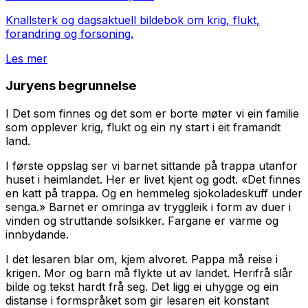
Knallsterk og dagsaktuell bildebok om krig, flukt,
forandring og forsoning.
Les mer
Juryens begrunnelse
I
Det som finnes og det som er borte
møter vi ein familie
som opplever krig, flukt og ein ny start i eit framandt
land.
I første oppslag ser vi barnet sittande på trappa utanfor
huset i heimlandet. Her er livet kjent og godt. «Det finnes
en katt på trappa. Og en hemmeleg sjokoladeskuff under
senga.» Barnet er omringa av tryggleik i form av duer i
vinden og struttande solsikker. Fargane er varme og
innbydande.
I det lesaren blar om, kjem alvoret. Pappa må reise i
krigen. Mor og barn må flykte ut av landet. Herifrå slår
bilde og tekst hardt frå seg. Det ligg ei uhygge og ein
distanse i formspråket som gir lesaren eit konstant