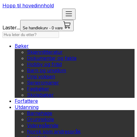
Hopp til hovedinnhold
Laster...
Se handlekurv - 0 vare
Bøker
Skjønnlitteratur
Dokumentar og fakta
Hobby og fritid
Barn og ungdom
Ung voksen
Serieromaner
Fagbøker
Skolebøker
Forfattere
Utdanning
Barnehage
Grunnskole
Videregående
Norsk som andrespråk