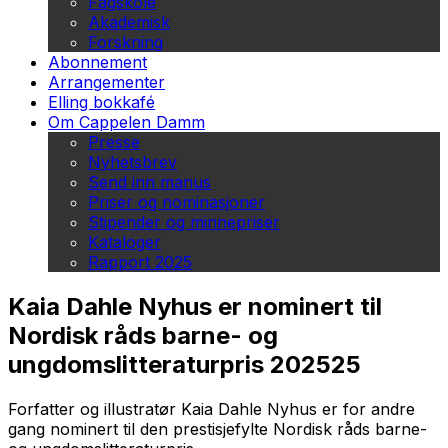
Fagskole
Akademisk
Forskning
Abonnement
Arrangementer
Elling bokkafé
Om Cappelen Damm
Presse
Nyhetsbrev
Send inn manus
Priser og nominasjoner
Stipender og minnepriser
Kataloger
Rapport 2025
Kaia Dahle Nyhus er nominert til
Nordisk råds barne- og
ungdomslitteraturpris 202525
Forfatter og illustratør Kaia Dahle Nyhus er for andre
gang nominert til den prestisjefylte Nordisk råds barne-