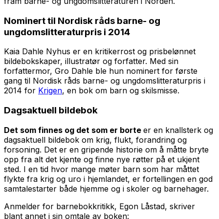
fram barne- og ungdomslitteraturen i Norden.
Nominert til Nordisk råds barne- og
ungdomslitteraturpris i 2014
Kaia Dahle Nyhus er en kritikerrost og prisbelønnet
bildebokskaper, illustratør og forfatter. Med sin
forfattermor, Gro Dahle ble hun nominert for første
gang til Nordisk råds barne- og ungdomslitteraturpris i
2014 for
Krigen
, en bok om barn og skilsmisse.
Dagsaktuell bildebok
Det som finnes og det som er borte
er en knallsterk og
dagsaktuell bildebok om krig, flukt, forandring og
forsoning. Det er en gripende historie om å måtte bryte
opp fra alt det kjente og finne nye røtter på et ukjent
sted. I en tid hvor mange møter barn som har måttet
flykte fra krig og uro i hjemlandet, er fortellingen en god
samtalestarter både hjemme og i skoler og barnehager.
Anmelder for barnebokkritikk, Egon Låstad, skriver
blant annet i sin omtale av boken: