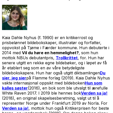
Kaia Dahle Nyhus (f. 1990) er en kritikerrost og
prisbelønnet bildebokskaper, illustratør og forfatter,
oppvokst på Tjøme i Færder kommune. Hun debuterte i
2014 med
Vil du høre en hemmelighet?
, som hun
mottok NBUs debutantpris,
Trollkrittet
, for. Hun har
senere utgitt en rekke egne bildebøker, og i løpet av få
år etablert seg som en av våre betydeligste
bildebokskapere. Hun har også utgitt diktsamlingen
Du
sier, jeg sier
på Flamme forlag (2019). Kaia Dahle Nyhus
vakte internasjonal oppsikt med bildeboken
Hun som
kalles søster
(2016), en bok som ble utvalgt til ærefulle
White Raven 2017. I 2019 ble hennes bok
Verden sa ja!
(2018), en original skapelsesberetning, valgt ut til å
representer Norge under Frankfurt 2019 av Norla. For
Verden sa ja!
, mottok hun også Kritikerprisen for beste