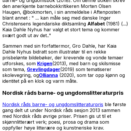
barne- og ungdomsbok (2018). Om denne boken skrev
den anerkjente barnebokkritikeren Morten Olsen
Haugen, @bokmorten, i sin anmeldelse i Aftenposten
blant annet : " ... kan måle seg med danske Inger
Christensens legendariske diktsamling
Alfabet
(1981) (...)
Kaia Dahle Nyhus har valgt et stort tema og kommer
svært godt ut av det.."
Sammen med sin forfattermor, Gro Dahle, har Kaia
Dahle Nyhus bidratt som illustratør til en rekke
prisbelønte bildebøker, der krevende og vonde temaer
utforskes, som
Krigen
(2013), med barn og skilsmisse
som tema,
Grevlingdager
(2019) som tematiserer
skolevegring, og
Ollianna
(2020), som tar opp kjønn og
identitet på en klok og varm måte.
Nordisk råds barne- og ungdomslitteraturpris
Nordisk råds barne- og ungdomslitteraturpris
ble første
gang delt ut under Nordisk råds sesjon 2013 sammen
med Nordisk råds øvrige priser. Prisen gis ut til et
skjønnlitterært verk; poesi, prosa og drama som
oppfyller høye litterære og kunstneriske krav.