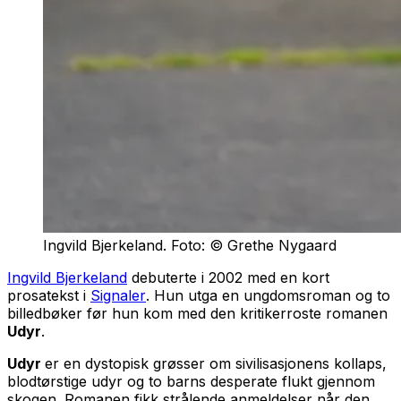
Ingvild Bjerkeland. Foto: © Grethe Nygaard
Ingvild Bjerkeland
debuterte i 2002 med en kort
prosatekst i
Signaler
. Hun utga en ungdomsroman og to
billedbøker før hun kom med den kritikerroste romanen
Udyr
.
Udyr
er en dystopisk grøsser om sivilisasjonens kollaps,
blodtørstige udyr og to barns desperate flukt gjennom
skogen. Romanen fikk strålende anmeldelser når den