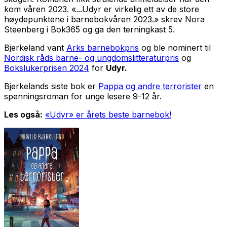
kom våren 2023.
«...Udyr
er virkelig ett av de store
høydepunktene i barnebokvåren 2023.» skrev Nora
Steenberg i Bok365 og ga den terningkast 5.
Bjerkeland vant
Arks barnebokpris
og ble nominert til
Nordisk råds barne- og ungdomslitteraturpris
og
Bokslukerprisen 2024
for
Udyr.
Bjerkelands siste bok er
Pappa og andre terrorister
en
spenningsroman for unge lesere 9-12 år.
Les også:
«Udyr» er årets beste barnebok!