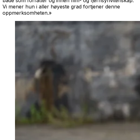
både som forfatter og innen film- og fjernsynvitenskap.
Vi mener hun i aller høyeste grad fortjener denne
oppmerksomheten.»