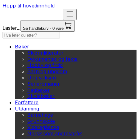
Hopp til hovedinnhold
Laster...
Se handlekurv - 0 vare
Bøker
Skjønnlitteratur
Dokumentar og fakta
Hobby og fritid
Barn og ungdom
Ung voksen
Serieromaner
Fagbøker
Skolebøker
Forfattere
Utdanning
Barnehage
Grunnskole
Videregående
Norsk som andrespråk