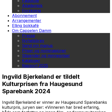
Fagskole
Akademisk
Forskning
Abonnement
Arrangementer
Elling bokkafé
Om Cappelen Damm
Presse
Nyhetsbrev
Send inn manus
Priser og nominasjoner
Stipender og minnepriser
Kataloger
Rapport 2025
Ingvild Bjerkeland er tildelt
Kulturprisen fra Haugesund
Sparebank 2024
Ingvild Bjerkeland er vinner av Haugesund Sparebanks
kulturpris, juryen sier: «Vinneren har bred erfaring,