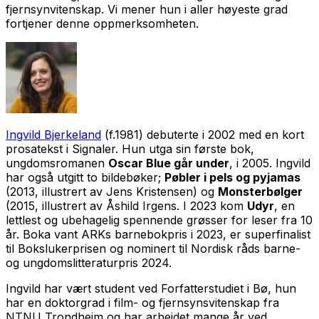
fjernsynvitenskap. Vi mener hun i aller høyeste grad
fortjener denne oppmerksomheten.
Ingvild Bjerkeland
(f.1981) debuterte i 2002 med en kort
prosatekst i Signaler. Hun utga sin første bok,
ungdomsromanen
Oscar Blue går under
, i 2005. Ingvild
har også utgitt to bildebøker;
Pøbler i pels og pyjamas
(2013, illustrert av Jens Kristensen) og
Monsterbølger
(2015, illustrert av Åshild Irgens. I 2023 kom
Udyr
, en
lettlest og ubehagelig spennende grøsser for leser fra 10
år. Boka vant ARKs barnebokpris i 2023, er superfinalist
til Bokslukerprisen og nominert til Nordisk råds barne-
og ungdomslitteraturpris 2024.
Ingvild har vært student ved Forfatterstudiet i Bø, hun
har en doktorgrad i film- og fjernsynsvitenskap fra
NTNU Trondheim og har arbeidet mange år ved