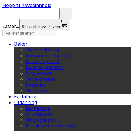
Hopp til hovedinnhold
Laster...
Se handlekurv - 0 vare
Bøker
Skjønnlitteratur
Dokumentar og fakta
Hobby og fritid
Barn og ungdom
Ung voksen
Serieromaner
Fagbøker
Skolebøker
Forfattere
Utdanning
Barnehage
Grunnskole
Videregående
Norsk som andrespråk