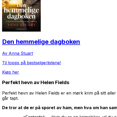
Den hemmelige dagboken
Av Anna Stuart
Til topps på bestselgerlistene!
Kjøp her
Perfekt hevn
av Helen Fields
Perfekt hevn
av Helen Fields er en mørk krim på sitt aller
går tapt.
De tror at de er på sporet av ham, men hva om han sam
«Fantastisk … Hvis du er en krimelsker, vil du 