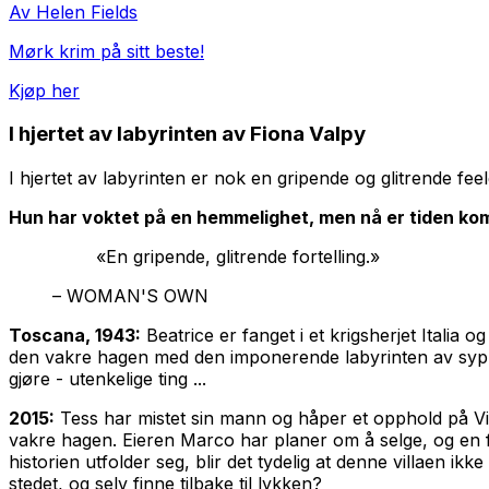
Av Helen Fields
Mørk krim på sitt beste!
Kjøp her
I hjertet av labyrinten
av Fiona Valpy
I hjertet av labyrinten
er nok en gripende og glitrende fee
Hun har voktet på en hemmelighet, men nå er tiden komm
«En gripende, glitrende fortelling.»
– WOMAN'S OWN
Toscana, 1943:
Beatrice er fanget i et krigsherjet Italia o
den vakre hagen med den imponerende labyrinten av sypres
gjøre - utenkelige ting ...
2015:
Tess har mistet sin mann og håper et opphold på Vi
vakre hagen. Eieren Marco har planer om å selge, og en for
historien utfolder seg, blir det tydelig at denne villaen i
stedet, og selv finne tilbake til lykken?