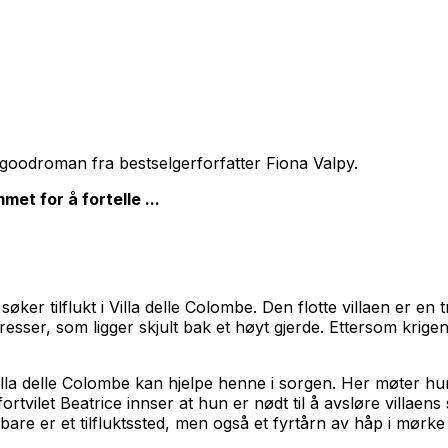
lgoodroman fra bestselgerforfatter Fiona Valpy.
et for å fortelle ...
g søker tilflukt i Villa delle Colombe. Den flotte villaen er 
ser, som ligger skjult bak et høyt gjerde. Ettersom krige
lla delle Colombe kan hjelpe henne i sorgen. Her møter hun
tvilet Beatrice innser at hun er nødt til å avsløre villaens
kke bare er et tilfluktssted, men også et fyrtårn av håp i mø