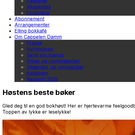
Fagskole
Akademisk
Forskning
Abonnement
Arrangementer
Elling bokkafé
Om Cappelen Damm
Presse
Nyhetsbrev
Send inn manus
Priser og nominasjoner
Stipender og minnepriser
Kataloger
Rapport 2025
Høstens beste bøker
Gled deg til en god bokhøst! Her er hjertevarme feelgoodb
Toppen av lykke er leselykke!