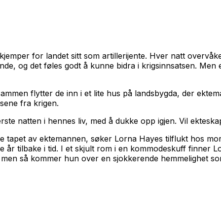
er for landet sitt som artillerijente. Hver natt overvåker 
ende, og det føles godt å kunne bidra i krigsinnsatsen. Men 
Sammen flytter de inn i et lite hus på landsbygda, der ekte
sene fra krigen.
rste natten i hennes liv, med å dukke opp igjen. Vil ektes
ge tapet av ektemannen, søker Lorna Hayes tilflukt hos more
ge år tilbake i tid. I et skjult rom i en kommodeskuff finne
e, men så kommer hun over en sjokkerende hemmelighet som