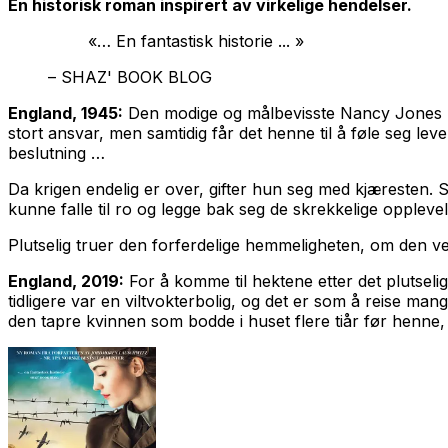
En historisk roman inspirert av virkelige hendelser.
«… En fantastisk historie ... »
– SHAZ' BOOK BLOG
England, 1945:
Den modige og målbevisste Nancy Jones kjemp
stort ansvar, men samtidig får det henne til å føle seg lev
beslutning …
Da krigen endelig er over, gifter hun seg med kjæresten. 
kunne falle til ro og legge bak seg de skrekkelige opplevel
Plutselig truer den forferdelige hemmeligheten, om den ve
England, 2019:
For å komme til hektene etter det plutseli
tidligere var en viltvokterbolig, og det er som å reise man
den tapre kvinnen som bodde i huset flere tiår før henn