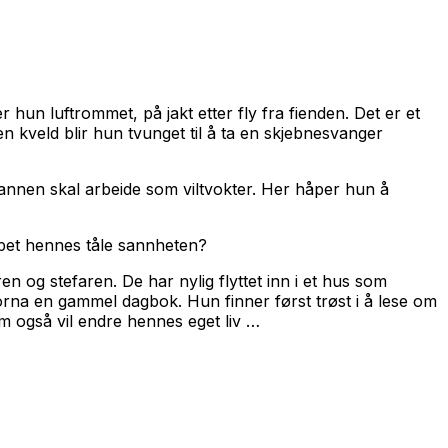
hun luftrommet, på jakt etter fly fra fienden. Det er et
en kveld blir hun tvunget til å ta en skjebnesvanger
mannen skal arbeide som viltvokter. Her håper hun å
kapet hennes tåle sannheten?
n og stefaren. De har nylig flyttet inn i et hus som
r Lorna en gammel dagbok. Hun finner først trøst i å lese om
 også vil endre hennes eget liv …