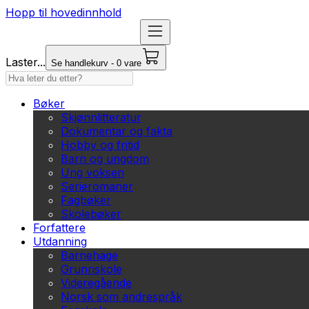
Hopp til hovedinnhold
Laster...
Se handlekurv - 0 vare
Bøker
Skjønnlitteratur
Dokumentar og fakta
Hobby og fritid
Barn og ungdom
Ung voksen
Serieromaner
Fagbøker
Skolebøker
Forfattere
Utdanning
Barnehage
Grunnskole
Videregående
Norsk som andrespråk