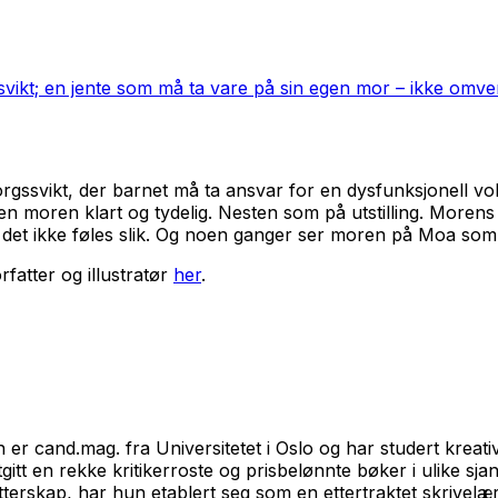
svikt; en jente som må ta vare på sin egen mor – ikke omv
gssvikt, der barnet må ta ansvar for en dysfunksjonell vok
n moren klart og tydelig. Nesten som på utstilling. Morens
 det ikke føles slik. Og noen ganger ser moren på Moa som
fatter og illustratør
her
.
r cand.mag. fra Universitetet i Oslo og har studert kreati
gitt en rekke kritikerroste og prisbelønnte bøker i ulike 
orfatterskap, har hun etablert seg som en ettertraktet skrivelær