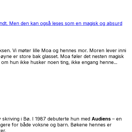
endt. Men den kan også leses som en magisk og absurd
sen. Vi møter lille Moa og hennes mor. Moren lever inni
 øyne er store bak glasset. Moa føler det nesten magisk
 om hun ikke husker noen ting, ikke engang henne...
v skriving i Bø. I 1987 debuterte hun med
Audiens
–
en
sjangere for både voksne og barn. Bøkene hennes er
er.