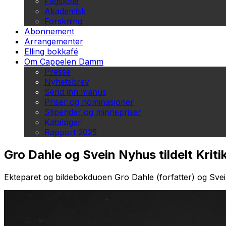
Fagskole
Akademisk
Forskning
Abonnement
Arrangementer
Elling bokkafé
Om Cappelen Damm
Presse
Nyhetsbrev
Send inn manus
Priser og nominasjoner
Stipender og minnepriser
Kataloger
Rapport 2025
Gro Dahle og Svein Nyhus tildelt Kri
Ekteparet og bildebokduoen Gro Dahle (forfatter) og Svein