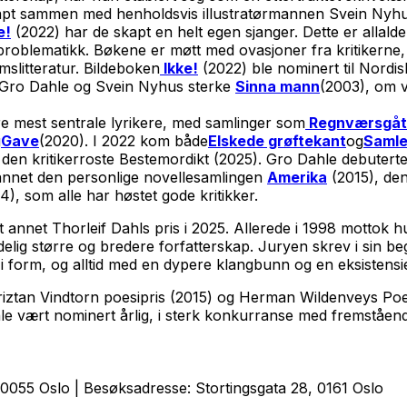
pt sammen med henholdsvis illustratørmannen Svein Nyhus
e!
(2022) har de skapt en helt egen sjanger. Dette er allal
roblematikk. Bøkene er møtt med ovasjoner fra kritikerne, og 
slitteratur. Bildeboken
Ikke!
(2022) ble nominert til Nordisk
t. Gro Dahle og Svein Nyhus sterke
Sinna mann
(2003), om v
 mest sentrale lyrikere, med samlinger som
Regnværsgåt
g
Gave
(2020). I 2022 kom både
Elskede grøftekant
og
Samle
 den kritikerroste
Bestemordikt
(2025). Gro Dahle debuter
 annet den personlige novellesamlingen
Amerika
(2015), de
), som alle har høstet gode kritikker.
 annet Thorleif Dahls pris i 2025. Allerede i 1998 mottok h
delig større og bredere forfatterskap. Juryen skrev i sin b
 i form, og alltid med en dypere klangbunn og en eksistensiel
Triztan Vindtorn poesipris (2015) og Herman Wildenveys Poe
e vært nominert årlig, i sterk konkurranse med fremstående
0055 Oslo | Besøksadresse: Stortingsgata 28, 0161 Oslo