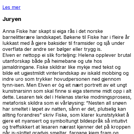
Les mer
Juryen
Anna Fiske har skapt si eiga rås i det norske
barnelitterære landskapet. Bøkene til Fiske har i fleire år
lukkast med å gjere baksider til framsider og sjå under
overflata der andre ser bølger eller trygg is.
Elven
er nettopp ei slik forteljing: Helena opplever brutal
utanforskap både på heimebane og ute hos
jamaldringane. Fiske skildrar like mykje med tekst og
bilde eit ugjestmildt vinterlandskap av iskald mobbing og
indre uro som trykker hovudpersonen ned gjennom
tynn-isen. Men Elven er òg eit nært portrett av eit ungt
kunstnarsinn som skal finne si eiga stemme midt opp i alt
dette. Lesaren tek del i Helenas sterke modningsprosess,
metaforisk skildra som ei vårløysing:
”Nesten all snøen
har smeltet i løpet av natten, sånn er det, plutselig kan
allting forandres”
skriv Fiske, som klarer kunststykket å
gjere eit nyansert og symboltungt bildespråk så intuitivt
og treffsikkert at lesaren nærast kjenner det på kroppen
når is-slottet gradvis smeltar, fargane kjem fram og