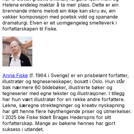
Helena endeleg maktar å ta meir plass. Dette er ein
brennande intens melodi ein ikkje kan skru av, ein
vakker komposisjon med poetisk vidd og spanande
dramaturgi. Elven er eit uomgjengeleg smelteverk i
forfattarskapen til Fiske.
Anna Fiske
(f. 1964 i Sverige) er en prisbelønt forfatter,
illustratør og tegneserieskaper, bosatt i Oslo. Hun står
bak nærmere 80 bildebøker, illustrerte bøker og
tegneserier med egne tekster og illustrasjoner. I tillegg
har hun vært illustratør for en rekke andre forfattere.
Lekne, særegne strektegninger og kreativ nyskapning
har gitt henne flere høythengende priser og utmerkelser.
I 2025 ble Fiske tildelt Brages Hederspris for sitt
forfatterskap. Mange av bøkene hennes har gjort
suksess i utlandet.