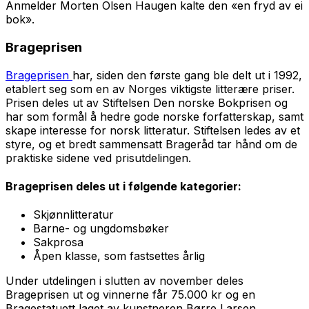
Anmelder Morten Olsen Haugen kalte den «en fryd av ei
bok».
Brageprisen
Brageprisen
har, siden den første gang ble delt ut i 1992,
etablert seg som en av Norges viktigste litterære priser.
Prisen deles ut av Stiftelsen Den norske Bokprisen og
har som formål å hedre gode norske forfatterskap, samt
skape interesse for norsk litteratur. Stiftelsen ledes av et
styre, og et bredt sammensatt Brageråd tar hånd om de
praktiske sidene ved prisutdelingen.
Brageprisen deles ut i følgende kategorier:
Skjønnlitteratur
Barne- og ungdomsbøker
Sakprosa
Åpen klasse, som fastsettes årlig
Under utdelingen i slutten av november deles
Brageprisen ut og vinnerne får 75.000 kr og en
Bragestatuett laget av kunstneren Børre Larsen.