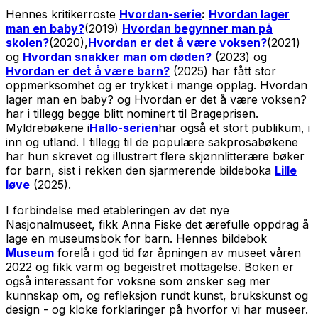
Hennes kritikerroste
Hvordan-serie
:
Hvordan lager
man en baby?
(2019)
Hvordan begynner man på
skolen?
(2020),
Hvordan er det å være voksen?
(2021)
og
Hvordan snakker man om døden?
(2023) og
Hvordan er det å være barn?
(2025) har fått stor
oppmerksomhet og er trykket i mange opplag.
Hvordan
lager man en baby?
og
Hvordan er det å være voksen?
har i tillegg begge blitt nominert til Brageprisen.
Myldrebøkene i
Hallo-serien
har også et stort publikum, i
inn og utland. I tillegg til de populære sakprosabøkene
har hun skrevet og illustrert flere skjønnlitterære bøker
for barn, sist i rekken den sjarmerende bildeboka
Lille
løve
(2025).
I forbindelse med etableringen av det nye
Nasjonalmuseet, fikk Anna Fiske det ærefulle oppdrag å
lage en museumsbok for barn. Hennes bildebok
Museum
forelå i god tid før åpningen av museet våren
2022 og fikk varm og begeistret mottagelse. Boken er
også interessant for voksne som ønsker seg mer
kunnskap om, og refleksjon rundt kunst, brukskunst og
design - og kloke forklaringer på hvorfor vi har museer.