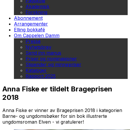
Fagskole
Akademisk
Forskning
Abonnement
Arrangementer
Elling bokkafé
Om Cappelen Damm
Presse
Nyhetsbrev
Send inn manus
Priser og nominasjoner
Stipender og minnepriser
Kataloger
Rapport 2025
Anna Fiske er tildelt Brageprisen
2018
Anna Fiske er vinner av Brageprisen 2018 i kategorien
Barne- og ungdomsbøker for sin bok illustrerte
ungdomsroman
Elven
- vi gratulerer!