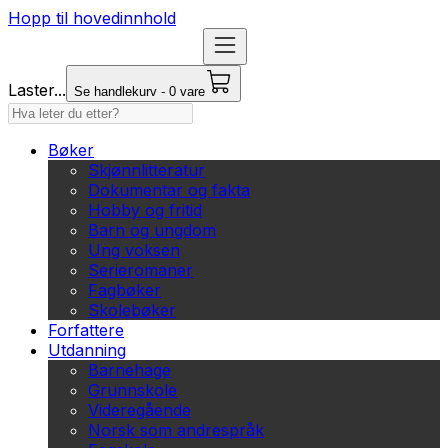
Hopp til hovedinnhold
Laster...
Se handlekurv - 0 vare
Bøker
Skjønnlitteratur
Dokumentar og fakta
Hobby og fritid
Barn og ungdom
Ung voksen
Serieromaner
Fagbøker
Skolebøker
Forfattere
Utdanning
Barnehage
Grunnskole
Videregående
Norsk som andrespråk