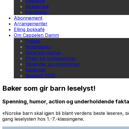
Fagskole
Akademisk
Forskning
Abonnement
Arrangementer
Elling bokkafé
Om Cappelen Damm
Presse
Nyhetsbrev
Send inn manus
Priser og nominasjoner
Stipender og minnepriser
Kataloger
Rapport 2025
Bøker som gir barn leselyst!
Spenning, humor, action og underholdende fakta
«Norske barn skal igjen bli blant verdens beste lesere», si
gang leselysten hos 1.-7.-klassingene.