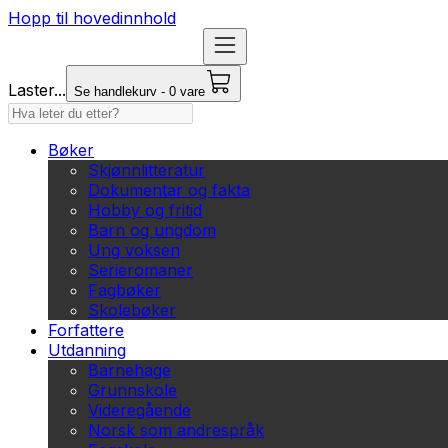
Hopp til hovedinnhold
Laster...
Se handlekurv - 0 vare
Bøker
Skjønnlitteratur
Dokumentar og fakta
Hobby og fritid
Barn og ungdom
Ung voksen
Serieromaner
Fagbøker
Skolebøker
Forfattere
Utdanning
Barnehage
Grunnskole
Videregående
Norsk som andrespråk