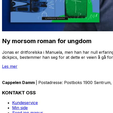
Ny morsom roman for ungdom
Jonas er dritforelska i Manuela, men han har null erfa
dickpics, bestemmer han seg for at dette er veien å gå for å
Les mer
Cappelen Damm
| Postadresse: Postboks 1900 Sentrum, 
KONTAKT OSS
Kundeservice
Min side
Send inn manus