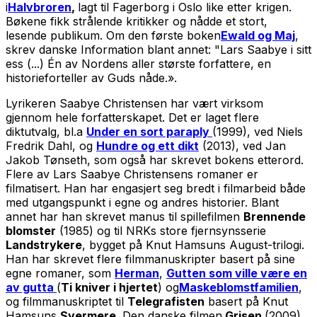
i
Halvbroren
,
lagt til Fagerborg i Oslo like etter krigen.
Bøkene fikk strålende kritikker og nådde et stort,
lesende publikum. Om den første boken
Ewald og Maj
,
skrev danske Information blant annet: "Lars Saabye i sitt
ess (...) Én av Nordens aller største forfattere, en
historieforteller av Guds nåde.».
Lyrikeren Saabye Christensen har vært virksom
gjennom hele forfatterskapet. Det er laget flere
diktutvalg, bl.a
Under en sort paraply
(1999), ved Niels
Fredrik Dahl, og
Hundre og ett dikt
(2013), ved Jan
Jakob Tønseth, som også har skrevet bokens etterord.
Flere av Lars Saabye Christensens romaner er
filmatisert. Han har engasjert seg bredt i filmarbeid både
med utgangspunkt i egne og andres historier. Blant
annet har han skrevet manus til spillefilmen
Brennende
blomster
(1985) og til NRKs store fjernsynsserie
Landstrykere
, bygget på Knut Hamsuns August-trilogi.
Han har skrevet flere filmmanuskripter basert på sine
egne romaner, som
Herman
,
Gutten som ville være en
av gutta
(
Ti kniver i hjertet
) og
Maskeblomstfamilien
,
og filmmanuskriptet til
Telegrafisten
basert på Knut
Hamsuns
Svermere.
Den danske filmen
Grisen
(2009),