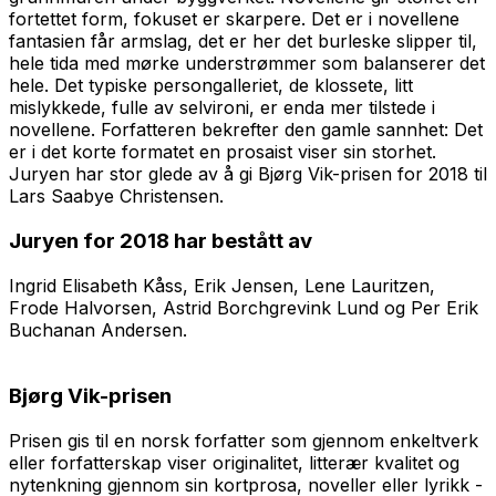
fortettet form, fokuset er skarpere. Det er i novellene
fantasien får armslag, det er her det burleske slipper til,
hele tida med mørke understrømmer som balanserer det
hele. Det typiske persongalleriet, de klossete, litt
mislykkede, fulle av selvironi, er enda mer tilstede i
novellene. Forfatteren bekrefter den gamle sannhet: Det
er i det korte formatet en prosaist viser sin storhet.
Juryen har stor glede av å gi Bjørg Vik-prisen for 2018 til
Lars Saabye Christensen.
Juryen for 2018 har bestått av
Ingrid Elisabeth Kåss, Erik Jensen, Lene Lauritzen,
Frode Halvorsen, Astrid Borchgrevink Lund og Per Erik
Buchanan Andersen.
Bjørg Vik-prisen
Prisen gis til en norsk forfatter som gjennom enkeltverk
eller forfatterskap viser originalitet, litterær kvalitet og
nytenkning gjennom sin kortprosa, noveller eller lyrikk -