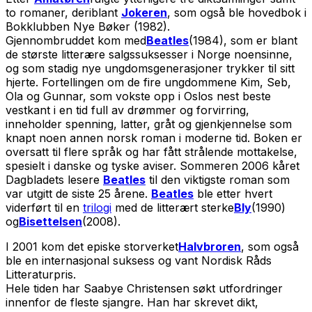
to romaner, deriblant
Jokeren
, som også ble hovedbok i
Bokklubben Nye Bøker (1982).
Gjennombruddet kom med
Beatles
(1984), som er blant
de største litterære salgssuksesser i Norge noensinne,
og som stadig nye ungdomsgenerasjoner trykker til sitt
hjerte. Fortellingen om de fire ungdommene Kim, Seb,
Ola og Gunnar, som vokste opp i Oslos nest beste
vestkant i en tid full av drømmer og forvirring,
inneholder spenning, latter, gråt og gjenkjennelse som
knapt noen annen norsk roman i moderne tid. Boken er
oversatt til flere språk og har fått strålende mottakelse,
spesielt i danske og tyske aviser. Sommeren 2006 kåret
Dagbladets lesere
Beatles
til den viktigste roman som
var utgitt de siste 25 årene.
Beatles
ble etter hvert
viderført til en
trilogi
med de litterært sterke
Bly
(1990)
og
Bisettelsen
(2008).
I 2001 kom det episke storverket
Halvbroren
, som også
ble en internasjonal suksess og vant Nordisk Råds
Litteraturpris.
Hele tiden har Saabye Christensen søkt utfordringer
innenfor de fleste sjangre. Han har skrevet dikt,