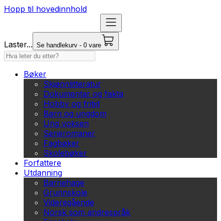
Hopp til hovedinnhold
Laster...
Se handlekurv - 0 vare
Bøker
Skjønnlitteratur
Dokumentar og fakta
Hobby og fritid
Barn og ungdom
Ung voksen
Serieromaner
Fagbøker
Skolebøker
Forfattere
Utdanning
Barnehage
Grunnskole
Videregående
Norsk som andrespråk