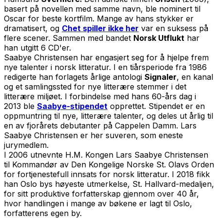
basert på novellen med samme navn, ble nominert til
Oscar for beste kortfilm. Mange av hans stykker er
dramatisert, og
Chet spiller ikke her
var en suksess på
flere scener. Sammen med bandet
Norsk Utflukt
har
han utgitt 6 CD'er.
Saabye Christensen har engasjert seg for å hjelpe frem
nye talenter i norsk litteratur. I en tiårsperiode fra 1986
redigerte han forlagets årlige antologi
Signaler
, en kanal
og et samlingssted for nye litterære stemmer i det
litterære miljøet. I forbindelse med hans 60-års dag i
2013 ble
Saabye-stipendet
opprettet. Stipendet er en
oppmuntring til nye, litterære talenter, og deles ut årlig til
en av fjorårets debutanter på Cappelen Damm. Lars
Saabye Christensen er her suveren, som eneste
jurymedlem.
I 2006 utnevnte H.M. Kongen Lars Saabye Christensen
til Kommandør av Den Kongelige Norske St. Olavs Orden
for fortjenestefull innsats for norsk litteratur. I 2018 fikk
han Oslo bys høyeste utmerkelse, St. Hallvard-medaljen,
for sitt produktive forfatterskap gjennom over 40 år,
hvor handlingen i mange av bøkene er lagt til Oslo,
forfatterens egen by.