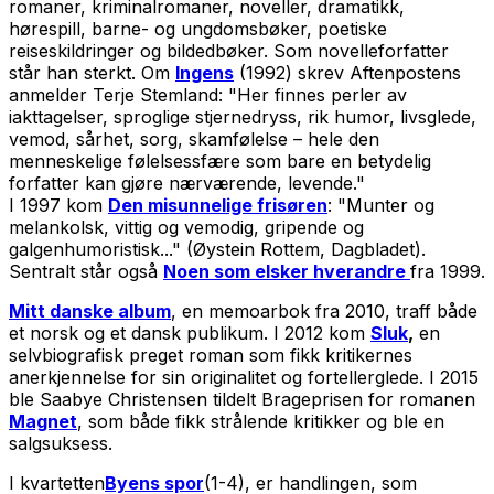
romaner, kriminalromaner, noveller, dramatikk,
hørespill, barne- og ungdomsbøker, poetiske
reiseskildringer og bildedbøker. Som novelleforfatter
står han sterkt. Om
Ingens
(1992) skrev Aftenpostens
anmelder Terje Stemland: "Her finnes perler av
iakttagelser, sproglige stjernedryss, rik humor, livsglede,
vemod, sårhet, sorg, skamfølelse – hele den
menneskelige følelsessfære som bare en betydelig
forfatter kan gjøre nærværende, levende."
I 1997 kom
Den misunnelige frisøren
: "Munter og
melankolsk, vittig og vemodig, gripende og
galgenhumoristisk..." (Øystein Rottem, Dagbladet).
Sentralt står også
Noen som elsker hverandre
fra 1999.
Mitt danske album
, en memoarbok fra 2010, traff både
et norsk og et dansk publikum. I 2012 kom
Sluk
,
en
selvbiografisk preget roman som fikk kritikernes
anerkjennelse for sin originalitet og fortellerglede. I 2015
ble Saabye Christensen tildelt Brageprisen for romanen
Magnet
, som både fikk strålende kritikker og ble en
salgsuksess.
I kvartetten
Byens spor
(1-4), er handlingen, som