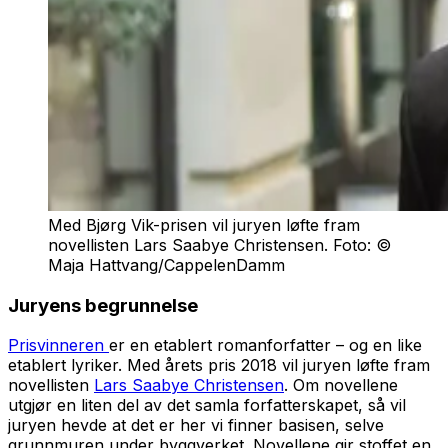
Med Bjørg Vik-prisen vil juryen løfte fram
novellisten Lars Saabye Christensen. Foto: ©
Maja Hattvang/CappelenDamm
Juryens begrunnelse
Prisvinneren
er en etablert romanforfatter – og en like
etablert lyriker. Med årets pris 2018 vil juryen løfte fram
novellisten
Lars Saabye Christensen
. Om novellene
utgjør en liten del av det samla forfatterskapet, så vil
juryen hevde at det er her vi finner basisen, selve
grunnmuren under byggverket. Novellene gir stoffet en