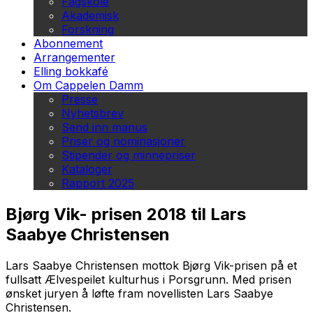
Fagskole
Akademisk
Forskning
Abonnement
Arrangementer
Elling bokkafé
Om Cappelen Damm
Presse
Nyhetsbrev
Send inn manus
Priser og nominasjoner
Stipender og minnepriser
Kataloger
Rapport 2025
Bjørg Vik- prisen 2018 til Lars
Saabye Christensen
Lars Saabye Christensen mottok Bjørg Vik-prisen på et
fullsatt Ælvespeilet kulturhus i Porsgrunn. Med prisen
ønsket juryen å løfte fram novellisten Lars Saabye
Christensen.