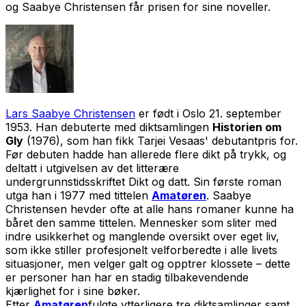
og Saabye Christensen får prisen for sine noveller.
Lars Saabye Christensen
er født i Oslo 21. september
1953. Han debuterte med diktsamlingen
Historien om
Gly
(1976), som han fikk Tarjei Vesaas' debutantpris for.
Før debuten hadde han allerede flere dikt på trykk, og
deltatt i utgivelsen av det litterære
undergrunnstidsskriftet Dikt og datt. Sin første roman
utga han i 1977 med tittelen
Amatøren
. Saabye
Christensen hevder ofte at alle hans romaner kunne ha
båret den samme tittelen. Mennesker som sliter med
indre usikkerhet og manglende oversikt over eget liv,
som ikke stiller profesjonelt velforberedte i alle livets
situasjoner, men velger galt og opptrer klossete – dette
er personer han har en stadig tilbakevendende
kjærlighet for i sine bøker.
Etter
Amatøren
fulgte ytterligere tre diktsamlinger samt