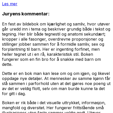
Les mer
Juryens kommentar:
En fest av bildebok om kjærlighet og samliv, hvor utøver
går uredd inn i tema og beskriver grundig både i tekst og
tegning. Her blir både tegnestil og anatomi sekundært;
kropper i alle fasonger, overdrevne proporsjoner og
stillinger jobber sammen for å formidle samliv, sex og
forplantning til barn. Her er ingenting forfinet, men
heller tegnet ut i en rå, karakteristisk stil. Boken
fungerer som en fin bro for å snakke med barn om
dette.
Dette er en bok man kan lese om og om igjen, og likevel
oppdage nye detaljer. At mennesker av samme kjønn får
stå sammen i parforhold uten at det gjøres noe poeng ut
av det er veldig flott, selv om man burde kunne ta det
for gitt i dag.
Boken er rik både i det visuelle uttrykket, informasjon,
mangfold og diversitet. Her fungerer frittstående små
illustrasjoner uten faste rammer veldig godt. Utøver