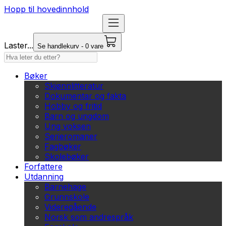
Hopp til hovedinnhold
Laster...
Se handlekurv - 0 vare
Bøker
Skjønnlitteratur
Dokumentar og fakta
Hobby og fritid
Barn og ungdom
Ung voksen
Serieromaner
Fagbøker
Skolebøker
Forfattere
Utdanning
Barnehage
Grunnskole
Videregående
Norsk som andrespråk