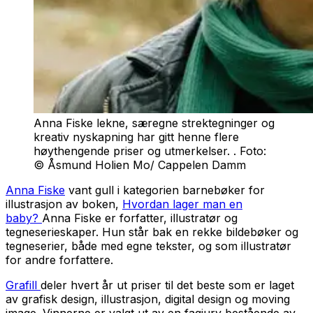
Anna Fiske lekne, særegne strektegninger og
kreativ nyskapning har gitt henne flere
høythengende priser og utmerkelser. . Foto:
© Åsmund Holien Mo/ Cappelen Damm
Anna Fiske
vant gull i kategorien barnebøker for
illustrasjon av boken,
Hvordan lager man en
baby?
Anna Fiske er forfatter, illustratør og
tegneserieskaper. Hun står bak en rekke bildebøker og
tegneserier, både med egne tekster, og som illustratør
for andre forfattere.
Grafill
deler hvert år ut priser til det beste som er laget
av grafisk design, illustrasjon, digital design og moving
image. Vinnerne er valgt ut av en fagjury bestående av