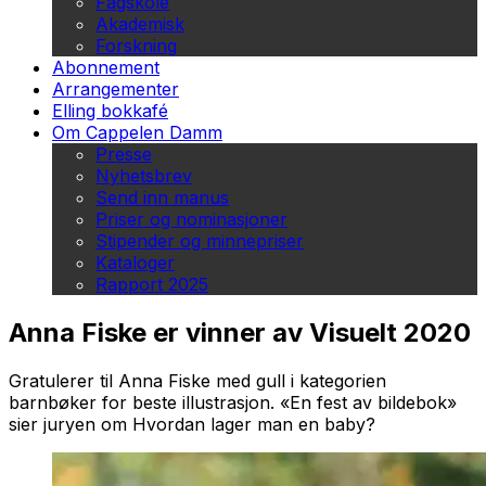
Fagskole
Akademisk
Forskning
Abonnement
Arrangementer
Elling bokkafé
Om Cappelen Damm
Presse
Nyhetsbrev
Send inn manus
Priser og nominasjoner
Stipender og minnepriser
Kataloger
Rapport 2025
Anna Fiske er vinner av Visuelt 2020
Gratulerer til Anna Fiske med gull i kategorien
barnbøker for beste illustrasjon. «En fest av bildebok»
sier juryen om Hvordan lager man en baby?