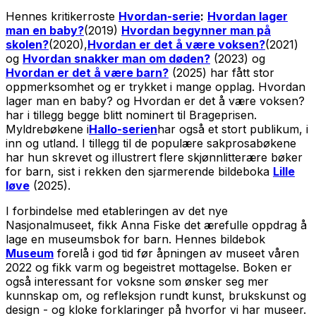
Hennes kritikerroste
Hvordan-serie
:
Hvordan lager
man en baby?
(2019)
Hvordan begynner man på
skolen?
(2020),
Hvordan er det å være voksen?
(2021)
og
Hvordan snakker man om døden?
(2023) og
Hvordan er det å være barn?
(2025) har fått stor
oppmerksomhet og er trykket i mange opplag.
Hvordan
lager man en baby?
og
Hvordan er det å være voksen?
har i tillegg begge blitt nominert til Brageprisen.
Myldrebøkene i
Hallo-serien
har også et stort publikum, i
inn og utland. I tillegg til de populære sakprosabøkene
har hun skrevet og illustrert flere skjønnlitterære bøker
for barn, sist i rekken den sjarmerende bildeboka
Lille
løve
(2025).
I forbindelse med etableringen av det nye
Nasjonalmuseet, fikk Anna Fiske det ærefulle oppdrag å
lage en museumsbok for barn. Hennes bildebok
Museum
forelå i god tid før åpningen av museet våren
2022 og fikk varm og begeistret mottagelse. Boken er
også interessant for voksne som ønsker seg mer
kunnskap om, og refleksjon rundt kunst, brukskunst og
design - og kloke forklaringer på hvorfor vi har museer.