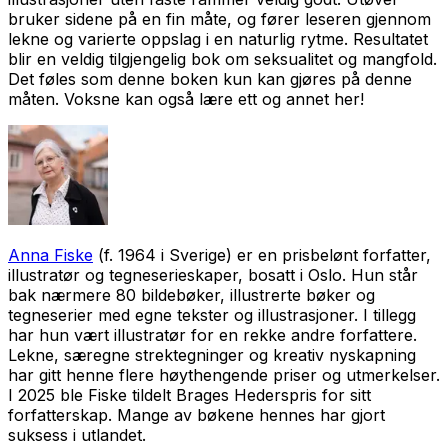
bruker sidene på en fin måte, og fører leseren gjennom
lekne og varierte oppslag i en naturlig rytme. Resultatet
blir en veldig tilgjengelig bok om seksualitet og mangfold.
Det føles som denne boken kun kan gjøres på denne
måten. Voksne kan også lære ett og annet her!
Anna Fiske
(f. 1964 i Sverige) er en prisbelønt forfatter,
illustratør og tegneserieskaper, bosatt i Oslo. Hun står
bak nærmere 80 bildebøker, illustrerte bøker og
tegneserier med egne tekster og illustrasjoner. I tillegg
har hun vært illustratør for en rekke andre forfattere.
Lekne, særegne strektegninger og kreativ nyskapning
har gitt henne flere høythengende priser og utmerkelser.
I 2025 ble Fiske tildelt Brages Hederspris for sitt
forfatterskap. Mange av bøkene hennes har gjort
suksess i utlandet.