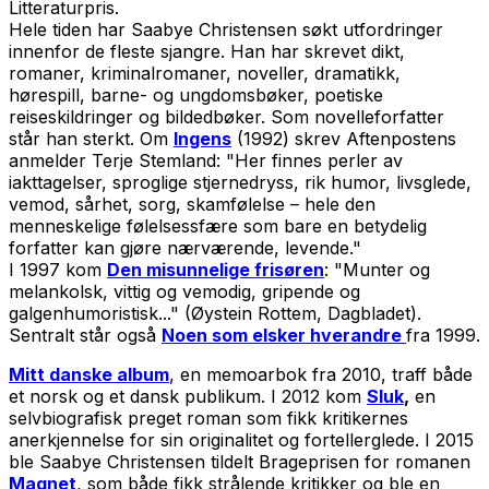
Litteraturpris.
Hele tiden har Saabye Christensen søkt utfordringer
innenfor de fleste sjangre. Han har skrevet dikt,
romaner, kriminalromaner, noveller, dramatikk,
hørespill, barne- og ungdomsbøker, poetiske
reiseskildringer og bildedbøker. Som novelleforfatter
står han sterkt. Om
Ingens
(1992) skrev Aftenpostens
anmelder Terje Stemland: "Her finnes perler av
iakttagelser, sproglige stjernedryss, rik humor, livsglede,
vemod, sårhet, sorg, skamfølelse – hele den
menneskelige følelsessfære som bare en betydelig
forfatter kan gjøre nærværende, levende."
I 1997 kom
Den misunnelige frisøren
: "Munter og
melankolsk, vittig og vemodig, gripende og
galgenhumoristisk..." (Øystein Rottem, Dagbladet).
Sentralt står også
Noen som elsker hverandre
fra 1999.
Mitt danske album
, en memoarbok fra 2010, traff både
et norsk og et dansk publikum. I 2012 kom
Sluk
,
en
selvbiografisk preget roman som fikk kritikernes
anerkjennelse for sin originalitet og fortellerglede. I 2015
ble Saabye Christensen tildelt Brageprisen for romanen
Magnet
, som både fikk strålende kritikker og ble en