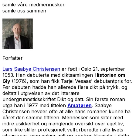
samle våre medmennesker
samle oss sammen
Forfatter
Lars Saabye Christensen
er født i Oslo 21. september
1953. Han debuterte med diktsamlingen
Historien om
Gly
(1976), som han fikk Tarjei Vesaas' debutantpris for.
Før debuten hadde han allerede flere dikt på trykk, og
deltatt i utgivelsen av det litterære
undergrunnstidsskriftet Dikt og datt. Sin første roman
utga han i 1977 med tittelen
Amatøren
. Saabye
Christensen hevder ofte at alle hans romaner kunne ha
båret den samme tittelen. Mennesker som sliter med
indre usikkerhet og manglende oversikt over eget liv,
som ikke stiller profesjonelt velforberedte i alle livets
situasjoner, men velger galt og opptrer klossete – dette