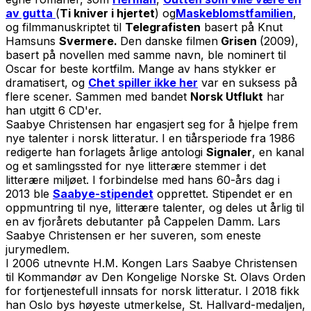
av gutta
(
Ti kniver i hjertet
) og
Maskeblomstfamilien
,
og filmmanuskriptet til
Telegrafisten
basert på Knut
Hamsuns
Svermere.
Den danske filmen
Grisen
(2009),
basert på novellen med samme navn, ble nominert til
Oscar for beste kortfilm. Mange av hans stykker er
dramatisert, og
Chet spiller ikke her
var en suksess på
flere scener. Sammen med bandet
Norsk Utflukt
har
han utgitt 6 CD'er.
Saabye Christensen har engasjert seg for å hjelpe frem
nye talenter i norsk litteratur. I en tiårsperiode fra 1986
redigerte han forlagets årlige antologi
Signaler
, en kanal
og et samlingssted for nye litterære stemmer i det
litterære miljøet. I forbindelse med hans 60-års dag i
2013 ble
Saabye-stipendet
opprettet. Stipendet er en
oppmuntring til nye, litterære talenter, og deles ut årlig til
en av fjorårets debutanter på Cappelen Damm. Lars
Saabye Christensen er her suveren, som eneste
jurymedlem.
I 2006 utnevnte H.M. Kongen Lars Saabye Christensen
til Kommandør av Den Kongelige Norske St. Olavs Orden
for fortjenestefull innsats for norsk litteratur. I 2018 fikk
han Oslo bys høyeste utmerkelse, St. Hallvard-medaljen,