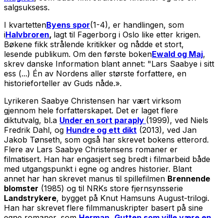
salgsuksess.
I kvartetten
Byens spor
(1-4), er handlingen, som
i
Halvbroren
,
lagt til Fagerborg i Oslo like etter krigen.
Bøkene fikk strålende kritikker og nådde et stort,
lesende publikum. Om den første boken
Ewald og Maj
,
skrev danske Information blant annet: "Lars Saabye i sitt
ess (...) Én av Nordens aller største forfattere, en
historieforteller av Guds nåde.».
Lyrikeren Saabye Christensen har vært virksom
gjennom hele forfatterskapet. Det er laget flere
diktutvalg, bl.a
Under en sort paraply
(1999), ved Niels
Fredrik Dahl, og
Hundre og ett dikt
(2013), ved Jan
Jakob Tønseth, som også har skrevet bokens etterord.
Flere av Lars Saabye Christensens romaner er
filmatisert. Han har engasjert seg bredt i filmarbeid både
med utgangspunkt i egne og andres historier. Blant
annet har han skrevet manus til spillefilmen
Brennende
blomster
(1985) og til NRKs store fjernsynsserie
Landstrykere
, bygget på Knut Hamsuns August-trilogi.
Han har skrevet flere filmmanuskripter basert på sine
egne romaner, som
Herman
,
Gutten som ville være en