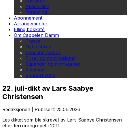
Fagskole
Akademisk
Forskning
Abonnement
Arrangementer
Elling bokkafé
Om Cappelen Damm
Presse
Nyhetsbrev
Send inn manus
Priser og nominasjoner
Stipender og minnepriser
Kataloger
Rapport 2025
22. juli-dikt av Lars Saabye
Christensen
Redaksjonen
|
Publisert: 25.06.2026
Les diktet som ble skrevet av Lars Saabye Christensen
etter terrorangrepet i 2011.