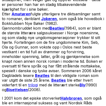
er personer han har en stadig tilbakevendende
kjærlighet for i sine bøker.
Etter
Amatøren
fulgte ytterligere tre diktsamlinger samt
to romaner, deriblant
Jokeren
, som også ble hovedbok i
Bokklubben Nye Bøker (1982).
Gjennombruddet kom med
Beatles
(1984), som er blant
de største litterære salgssuksesser i Norge noensinne,
og som stadig nye ungdomsgenerasjoner trykker til sitt
hjerte. Fortellingen om de fire ungdommene Kim, Seb,
Ola og Gunnar, som vokste opp i Oslos nest beste
vestkant i en tid full av drømmer og forvirring,
inneholder spenning, latter, gråt og gjenkjennelse som
knapt noen annen norsk roman i moderne tid. Boken er
oversatt til flere språk og har fått strålende mottakelse,
spesielt i danske og tyske aviser. Sommeren 2006 kåret
Dagbladets lesere
Beatles
til den viktigste roman som
var utgitt de siste 25 årene.
Beatles
ble etter hvert
viderført til en
trilogi
med de litterært sterke
Bly
(1990)
og
Bisettelsen
(2008).
I 2001 kom det episke storverket
Halvbroren
, som også
ble en internasjonal suksess og vant Nordisk Råds