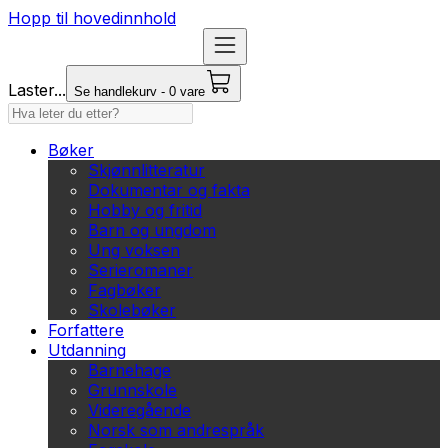
Hopp til hovedinnhold
Laster...
Se handlekurv - 0 vare
Bøker
Skjønnlitteratur
Dokumentar og fakta
Hobby og fritid
Barn og ungdom
Ung voksen
Serieromaner
Fagbøker
Skolebøker
Forfattere
Utdanning
Barnehage
Grunnskole
Videregående
Norsk som andrespråk