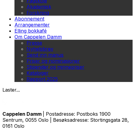
Fagskole
Akademisk
Forskning
Abonnement
Arrangementer
Elling bokkafé
Om Cappelen Damm
Presse
Nyhetsbrev
Send inn manus
Priser og nominasjoner
Stipender og minnepriser
Kataloger
Rapport 2025
Laster...
Cappelen Damm
| Postadresse: Postboks 1900
Sentrum, 0055 Oslo | Besøksadresse: Stortingsgata 28,
0161 Oslo