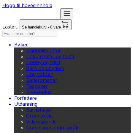
Hopp til hovedinnhold
Laster...
Se handlekurv - 0 vare
Bøker
Skjønnlitteratur
Dokumentar og fakta
Hobby og fritid
Barn og ungdom
Ung voksen
Serieromaner
Fagbøker
Skolebøker
Forfattere
Utdanning
Barnehage
Grunnskole
Videregående
Norsk som andrespråk