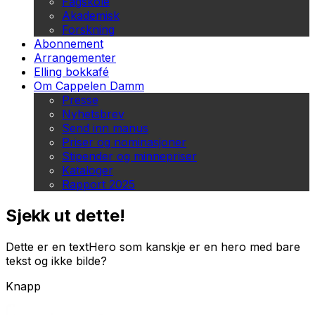
Fagskole
Akademisk
Forskning
Abonnement
Arrangementer
Elling bokkafé
Om Cappelen Damm
Presse
Nyhetsbrev
Send inn manus
Priser og nominasjoner
Stipender og minnepriser
Kataloger
Rapport 2025
Sjekk ut dette!
Dette er en textHero som kanskje er en hero med bare
tekst og ikke bilde?
Knapp