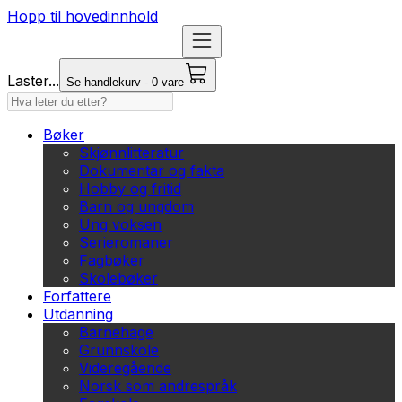
Hopp til hovedinnhold
Laster...
Se handlekurv - 0 vare
Bøker
Skjønnlitteratur
Dokumentar og fakta
Hobby og fritid
Barn og ungdom
Ung voksen
Serieromaner
Fagbøker
Skolebøker
Forfattere
Utdanning
Barnehage
Grunnskole
Videregående
Norsk som andrespråk