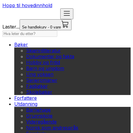
Hopp til hovedinnhold
Laster...
Se handlekurv - 0 vare
Bøker
Skjønnlitteratur
Dokumentar og fakta
Hobby og fritid
Barn og ungdom
Ung voksen
Serieromaner
Fagbøker
Skolebøker
Forfattere
Utdanning
Barnehage
Grunnskole
Videregående
Norsk som andrespråk