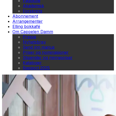
Fagskole
Akademisk
Forskning
Abonnement
Arrangementer
Elling bokkafé
Om Cappelen Damm
Presse
Nyhetsbrev
Send inn manus
Priser og nominasjoner
Stipender og minnepriser
Kataloger
Rapport 2025