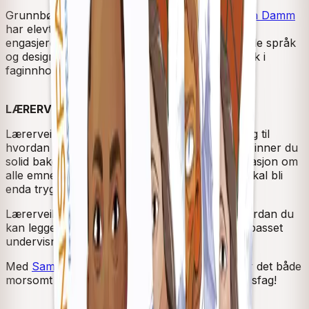
Grunnbøkene til
Samfunnsfag 5–7 fra Cappelen Damm
har elevtilpassede fagtekster i ulike sjangre, og
engasjerende og selvforklarende oppgaver. Både språk
og design innbyr til lesing, refleksjon og dypdykk i
faginnholdet.
LÆRERVEILEDNINGER
Lærerveiledningene inneholder konkrete forslag til
hvordan du kan undervise i samfunnsfag. Her finner du
solid bakgrunnskunnskap og utfyllende informasjon om
alle emnene i grunnbøkene, skrevet for at du skal bli
enda tryggere på faginnholdet.
Lærerveiledningene har også mange tips til hvordan du
kan legge til rette for en variert, elevaktiv og tilpasset
undervisning i samfunnsfag.
Med
Samfunnsfag 5–7 fra Cappelen Damm
blir det både
morsomt og meningsfylt å undervise i samfunnsfag!