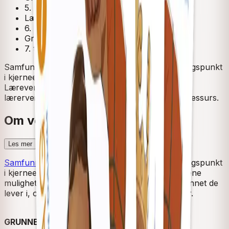
5. trinn
Lærerens bok
6. trinn
Grunnbok
7. trinn
Samfunnsfag 5–7 fra Cappelen Damm tar utgangspunkt
i kjerneelementene i læreplanen i samfunnsfag.
Læreverket består av en grunnbok og en
lærerveiledning til hvert trinn og en digital lærerressurs.
Om verket
Les mer
Samfunnsfag 5–7 fra Cappelen Damm
tar utgangspunkt
i kjerneelementene i samfunnsfaget, og gir elevene
mulighet til å utforske egen identitet, lokalsamfunnet de
lever i, og nasjonale og globale problemstillinger.
GRUNNBØKER