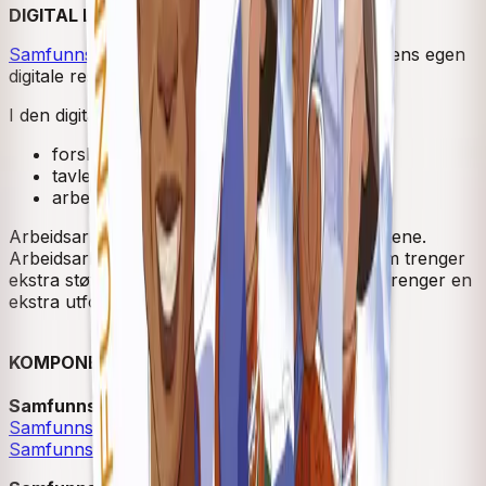
DIGITAL LÆRERRESSURS
Samfunnsfag 5–7 Digital lærerressurs
er lærerens egen
digitale ressursbank.
I den digitale lærerressursen finner du
forslag til årsplaner
tavlebøker med innlest lyd
arbeidsark til alle kapitler
Arbeidsarkene supplerer innholdet i grunnbøkene.
Arbeidsarkene kan være nyttige for elever som trenger
ekstra støtte i innlæringen, og for elever som trenger en
ekstra utfordring.
KOMPONENTER I LÆREVERKET
Samfunnsfag 5. trinn
Samfunnsfag 5 Grunnbok
Samfunnsfag 5 Lærerveiledning