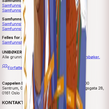
Samfunnsfag 6. trinn
Samfunnsfag 6 Grunnbok
Samfunnsfag 6 Lærerveiledning
Samfunnsfag 7. trinn
Samfunnsfag 7 Grunnbok
Samfunnsfag 7 Lærerveiledning
Felles for alle trinn
Samfunnsfag 5-7 Digital lærerressurs
UNIBØKER
Alle grunnbøkene er også tilgjengelige som
unibøker.
Forfattere og bidragsytere
Cappelen Damm
| Postadresse: Postboks 1900
Sentrum, 0055 Oslo | Besøksadresse: Stortingsgata 28,
0161 Oslo
KONTAKT OSS