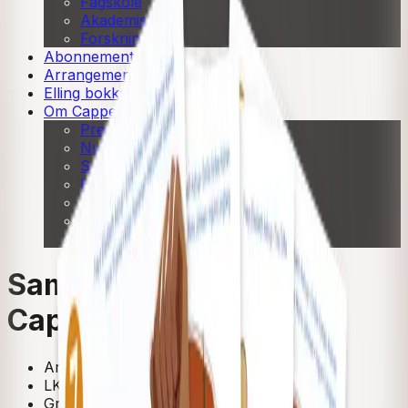
Fagskole
Akademisk
Forskning
Abonnement
Arrangementer
Elling bokkafé
Om Cappelen Damm
Presse
Nyhetsbrev
Send inn manus
Priser og nominasjoner
Stipender og minnepriser
Kataloger
Rapport 2025
Samfunnsfag 5–7 fra
Cappelen Damm
Arbeidsbok
LK20
Grunnskole