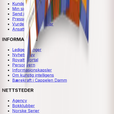
Kundeservice
Min side
Send inn manus
Presse
Vurderingseksemplar
Ansatte
INFORMASJON
Ledige stillinger
Nyhetsbrev
Royaltyportal
Personvern
Informasjonskapsler
Om kunstig intelligens
Bærekraft i Cappelen Damm
NETTSTEDER
Agency
Bokklubber
Norske Serier