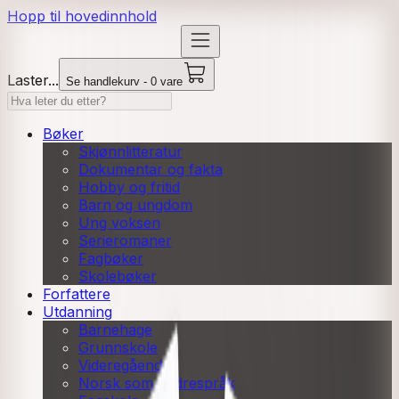
Hopp til hovedinnhold
Laster...
Se handlekurv - 0 vare
Bøker
Skjønnlitteratur
Dokumentar og fakta
Hobby og fritid
Barn og ungdom
Ung voksen
Serieromaner
Fagbøker
Skolebøker
Forfattere
Utdanning
Barnehage
Grunnskole
Videregående
Norsk som andrespråk