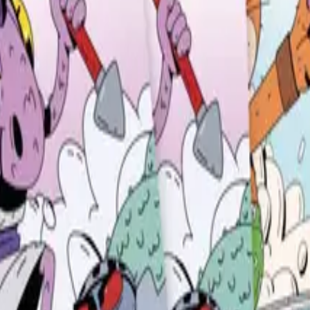
gangshefter som dekker de mest sentrale emnene i matemat
 repetisjon, men det kommer også problemløsningshefter for
lt tilrettelegging.
 vil kjenne igjen figurene fra matematikk for 1. til 4. tri
0055 Oslo | Besøksadresse: Stortingsgata 28, 0161 Oslo