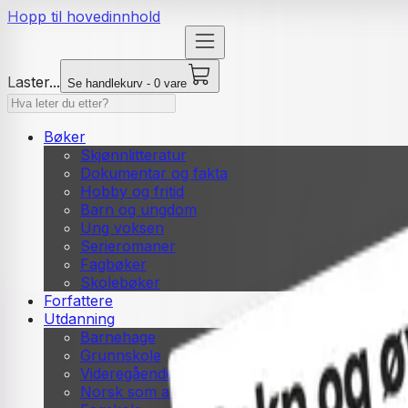
Hopp til hovedinnhold
Laster...
Se handlekurv - 0 vare
Bøker
Skjønnlitteratur
Dokumentar og fakta
Hobby og fritid
Barn og ungdom
Ung voksen
Serieromaner
Fagbøker
Skolebøker
Forfattere
Utdanning
Barnehage
Grunnskole
Videregående
Norsk som andrespråk