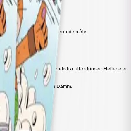
ikk på en morsom og inspirerende måte.
 elever som har behov for ekstra utfordringer. Heftene er
nn i
Skolen fra Cappelen Damm
.