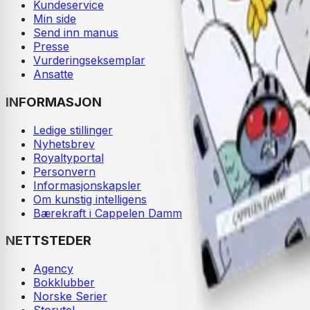
Kundeservice
Min side
Send inn manus
Presse
Vurderingseksemplar
Ansatte
INFORMASJON
Ledige stillinger
Nyhetsbrev
Royaltyportal
Personvern
Informasjonskapsler
Om kunstig intelligens
Bærekraft i Cappelen Damm
NETTSTEDER
Agency
Bokklubber
Norske Serier