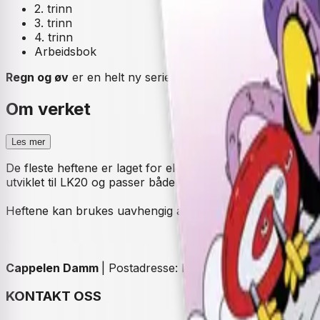
2. trinn
3. trinn
4. trinn
Arbeidsbok
Regn og øv
er en helt ny serie med selvinstruerende en
Om verket
Les mer
De fleste heftene er laget for elever som trenger ekstra
utviklet til LK20 og passer både til indivuelt arbeid og særski
Heftene kan brukes uavhengig av læreverk, men mange elever
Cappelen Damm
| Postadresse: Postboks 1900 Sentrum, 
KONTAKT OSS