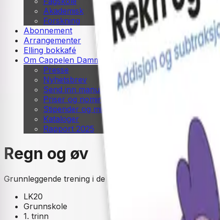
Fagskole
Akademisk
Forskning
Abonnement
Arrangementer
Elling bokkafé
Om Cappelen Damm
Presse
Nyhetsbrev
Send inn manus
Priser og nominasjoner
Stipender og minnepriser
Kataloger
Rapport 2025
Regn og øv
Grunnleggende trening i de fire regneartene | Matematikk
LK20
Grunnskole
1. trinn