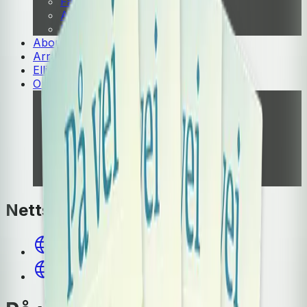
Fagskole
Akademisk
Forskning
Abonnement
Arrangementer
Elling bokkafé
Om Cappelen Damm
Presse
Nyhetsbrev
Send inn manus
Priser og nominasjoner
Stipender og minnepriser
Kataloger
Rapport 2025
Nettsteder
Fagsnakk | NOA
På vei