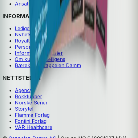
Ansatte
INFORMASJON
Ledige stillinger
Nyhetsbrev
Royaltyportal
Personvern
Informasjonskapsler
Om kunstig intelligens
Bærekraft i Cappelen Damm
NETTSTEDER
Agency
Bokklubber
Norske Serier
Storytel
Flamme Forlag
Fontini Forlag
VAR Healthcare