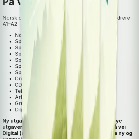
På vei
Norsk og samfunnskunnskap for voksne innvandrere
A1–A2
Norsk som andrespråk
Spor 2
Spor 2 - A1
Spor 2 - A2
Spor 3
Spor 3 - A1
Spor 3 - A2
Ordliste
CD
Tekstbok
Arbeidsbok
Grunnskole
Digital ressurs
Ny utgave foreligger i september 2025. Den nye
utgaven består av tekstbok, arbeidsbok og På vei
Digital (som er det samme nettstedet for både ny og