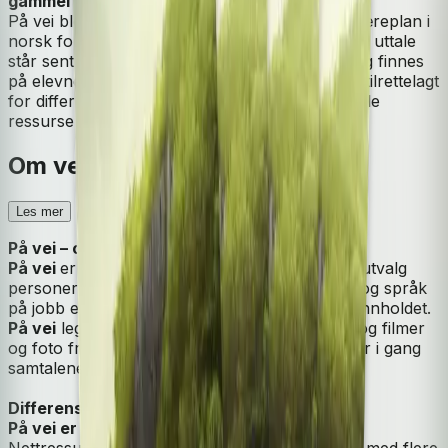
gammel utgave).
På vei ble grundig oppdatert og revidert etter læreplan i
norsk for voksne innvandrere fra 2021. Muntlig uttale
står sentralt og et eget opplegg for uttaletrening finnes
på elevnettstedet. På vei gir stor fleksibilitet, er tilrettelagt
for differensiering og har svært rikholdige digitale
ressurser.
Om verket
Les mer
På vei – og på jobb!
På vei
er et begynnerverk i norsk. Vi følger et utvalg
personer i dagliglivet, hvor vanlige situasjoner og språk
på jobb er en naturlig og engasjerende del av innholdet.
På vei
legger vekt på uttale og muntlig språk, og filmer
og foto fra arbeidslivet og andre områder setter i gang
samtalene.
Differensiering og valgfrihet
På vei er godt tilrettelagt for differensiering.
Nettressursen,
På vei Digital
, er kraftig utvidet med flere