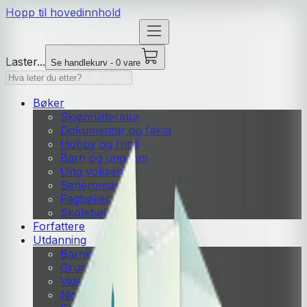
Hopp til hovedinnhold
Laster...
Se handlekurv - 0 vare
Bøker
Skjønnlitteratur
Dokumentar og fakta
Hobby og fritid
Barn og ungdom
Ung voksen
Serieromaner
Fagbøker
Skolebøker
Forfattere
Utdanning
Barnehage
Grunnskole
Videregående
Norsk som andrespråk