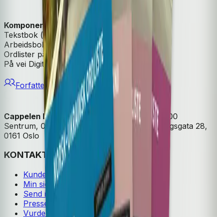
Komponenter:
Tekstbok (trykt og digital versjon)
Arbeidsbok
Ordlister på 30 språk
På vei Digital: Elevnettsted og lærernettsted
Forfattere
Cappelen Damm
| Postadresse: Postboks 1900
Sentrum, 0055 Oslo | Besøksadresse: Stortingsgata 28,
0161 Oslo
KONTAKT OSS
Kundeservice
Min side
Send inn manus
Presse
Vurderingseksemplar