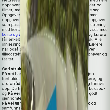
oppgaver, aktiviteter, lytte- og uttaleøvelser, bilder og
filmer, men det er lett å bruke og lett å orientere seg i.
Oppgavene gir god trening til norskprøven, og med
oppgaver på tre nivåer vil alle deltakere finne oppgaver
som passer til sitt nivå. Et eget opplegg for uttaletrening
med korte filmer er utviklet, og ny grammatikk vises med
korte og engasjerende animerte filmer
. Elever og lærere
får enkelt oversikt over utført arbeid og tidsbruk. Alle
innlesninger til læreverket ligger på nettstedet. Lærere
har også tilgang til et bredt utvalg ekstraoppgaver,
tilleggstekster, varierte undervisningsopplegg, prøver og
fasiter.
God struktur og tydelig progresjon
På vei
har svært god struktur og jevn progresjon.
Innholdet er aktuelt for unge og voksne deltakere, og
ordforråd og grammatikk bygges sytematisk og trinnvis
opp. De tre hovedkomponentene, tekstbok, arbeidsbok
og
På vei Digital
, framstår som et helhetlig og godt
gjennomtenkt læreverk.
På vei
tilfredsstiller kravene i lærepanen Norsk og
samfunnskunnskap for voksne innvandrere.