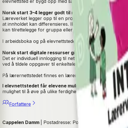
elevnettsted er bygd opp med samme struktur. Det gir over
Norsk start 3–4 legger godt til rette for differensiering
Læreverket legger opp til en progresjon der tema og innhold
at innholdet kan differensieres. Illustrasjonene danner god
kan tilrettelegge for gruppa eller den enkelte elev.
I arbeidsboka og på elevnettstedet kan elevene jobbe vid
Norsk start digitale ressurser gir gode pedagogiske mu
Det er individuell innlogging til nettstedet, gjerne med Fe
ved å tildele oppgaver til enkeltelever og grupper ut fra b
På lærernettstedet finnes en lærerveiledning som gir peda
I elevnettstedet får elevene muligheter til å jobbe med
mulighet til å øve på ulike ferdigheter. Mange av oppgave
Forfattere
Cappelen Damm
| Postadresse: Postboks 1900 Sentrum, 