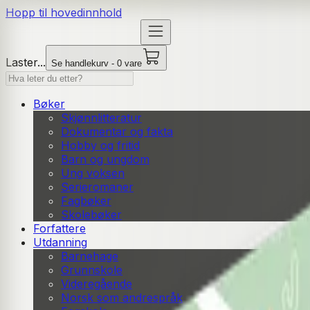
Hopp til hovedinnhold
Laster...
Se handlekurv - 0 vare
Bøker
Skjønnlitteratur
Dokumentar og fakta
Hobby og fritid
Barn og ungdom
Ung voksen
Serieromaner
Fagbøker
Skolebøker
Forfattere
Utdanning
Barnehage
Grunnskole
Videregående
Norsk som andrespråk