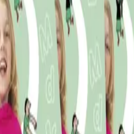
jennom utforsking og samarbeid. Læreverket har et ressurs
 språklige minoriteter i LK20.