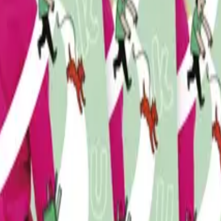
nne delta i sosiale fellesskap og i ordinær opplæring i alle
lige, språklige og kulturelle erfaringer og ferdigheter. Læ
rsk start 3–4
følger i hovedsak kompetansemålene til nivå 
petansemålene til nivå 2 i læreplanen, vil også kunne ha ny
erte kapitler, og tilbyr en integrert språk- og fagopplæring
d på norsk, etablerer språklæringsstrategier og utvikler t