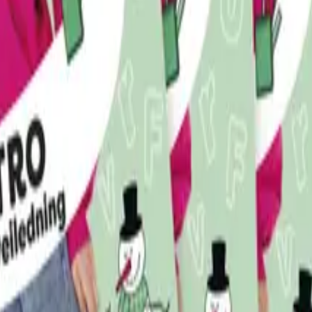
sikt og trygghet for elevene.
 gradvis blir mer avansert. Det tas samtidig hensyn til elev
e innledninger til temaene og støtter forståelse og begrepsi
ere med oppgaver som bygger på lærestoffet i tekstboka.
ligheter
ide, og elever og lærere får oversikt over utførte oppgaver,
ehov. Skriftlige oppgaver kan leveres til lærer, som kan ret
gogiske tips til hvordan verket kan brukes, samt tavlebok f
 varierte oppgaver
som følger tema og struktur fra tekst-
ne er selvrettende, mens større oppgaver skriftlig og muntl
0055 Oslo | Besøksadresse: Stortingsgata 28, 0161 Oslo