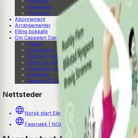
Fagskole
Akademisk
Forskning
Abonnement
Arrangementer
Elling bokkafé
Om Cappelen Damm
Presse
Nyhetsbrev
Send inn manus
Priser og nominasjoner
Stipender og minnepriser
Kataloger
Rapport 2025
Nettsteder
Norsk start Elev- og lærernettsted
Fagsnakk | NOA