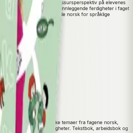
 fag. Norsk start 3–4 har et ressursperspektiv på elevenes
reverket legger vekt på grunnleggende ferdigheter i faget
1 i Læreplan i grunnleggende norsk for språklige
tte av læreverket.
. Kapitlene tar for seg ulike temaer fra fagene norsk,
ale-, lese- og skriveferdigheter. Tekstbok, arbeidsbok og