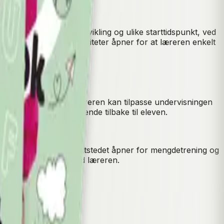
enes ulike språklige utvikling og ulike starttidspunkt, ved
nnlæring. Muntlige aktiviteter åpner for at læreren enkelt
 resultat og tidsbruk. Læreren kan tilpasse undervisningen
te og kommentere og sende tilbake til eleven.
or bruk i plenum.
 og arbeidsbok. Elevnettstedet åpner for mengdetrening og
ig åpner for dialog med læreren.