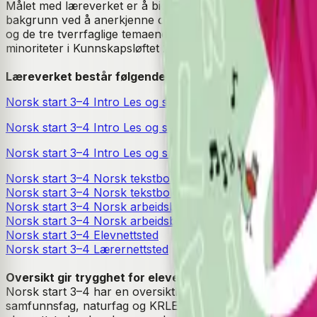
Målet med læreverket er å bidra til at alle elevene skal ku
bakgrunn ved å anerkjenne og bygge videre på elevenes fag
og de tre tverrfaglige temaene slik de beskrives i LK20.
No
minoriteter i Kunnskapsløftet 2020. Elever som følger kom
Læreverket består følgende komponenter:
Norsk start 3–4 Intro Les og skriv bokmål
Norsk start 3–4 Intro Les og skriv nynorsk
Norsk start 3–4 Intro Les og skriv Lærerveiledning
Norsk start 3–4 Norsk tekstbok bokmål
Norsk start 3–4 Norsk tekstbok nynorsk
Norsk start 3–4 Norsk arbeidsbok bokmål
Norsk start 3–4 Norsk arbeidsbok nynorsk
Norsk start 3–4 Elevnettsted
Norsk start 3–4 Lærernettsted
Oversikt gir trygghet for elevene
Norsk start 3–4 har en oversiktlig struktur med 21 temabas
samfunnsfag, naturfag og KRLE. Elevene bygger et ordforrå