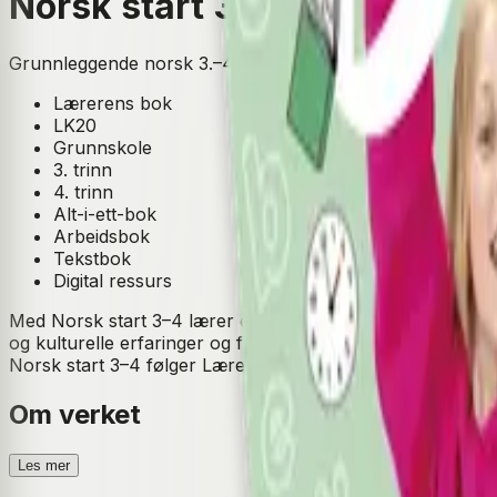
Norsk start 3–4 (LK20)
Grunnleggende norsk 3.–4. trinn
Lærerens bok
LK20
Grunnskole
3. trinn
4. trinn
Alt-i-ett-bok
Arbeidsbok
Tekstbok
Digital ressurs
Med Norsk start 3–4 lærer elevene grunnleggende norsk g
og kulturelle erfaringer og ferdigheter.
Norsk start 3–4 følger Læreplan i grunnleggende norsk for
Om verket
Les mer