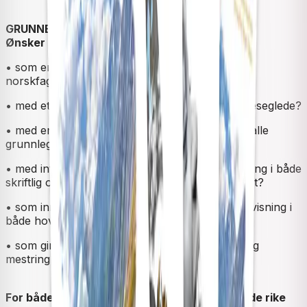
GRUNNBOK
Ønsker du deg én lærebok i norsk
• som er bygd opp rundt spennende elevnære,
norskfaglige og tverrfaglige tema?
• med et rikt utvalg tekster som gir leselyst og leseglede?
• med engasjerende læringsforløp som dekker alle
grunnleggende ferdigheter?
• med integrerte oppgaver for underveisvurdering i både
skriftlig og muntlig norsk gjennom hele skoleåret?
• som inneholder tekster og oppgaver til undervisning i
både hovedmål og sidemål?
• som gir
alle
elever forutsetninger for læring og
mestring i norskfaget?
For både uerfarne og travle norsklærere må de rike