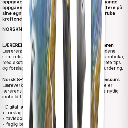
oppgavesettene være en befrielse: Med så mange
oppgaver av høy kvalitet kan lærere ta litt lettere på
sine egne forberedelser til timen – og heller bruke
kreftene på tilstedeværelse og etterarbeid.
NORSKNYTT ½ 2021
LÆRERENS BOK - en helt ny type bok for læreren
Lærerens eneste bok, med samme visning av sidene
som i elevboka. Det er en utvidet versjon av grunnboka,
med ekstra marg med nyttig informasjon, konkrete tips
og forslag til undervisningen, og veiledning til vurdering.
Norsk 8-10 fra Cappelen Damm Digital lærerressurs
Læreverket har en rik digital lærerressurs. Dette er
lærerens egen digitale ressursbank, med masse nyttig
innhold for både lærere og elever.
I Digital lærerressurs finner du:
• forslag til årsplaner.
• tavlebøker av grunnbøkene.
• faglig bakgrunnsstoff om veiledet lesing,