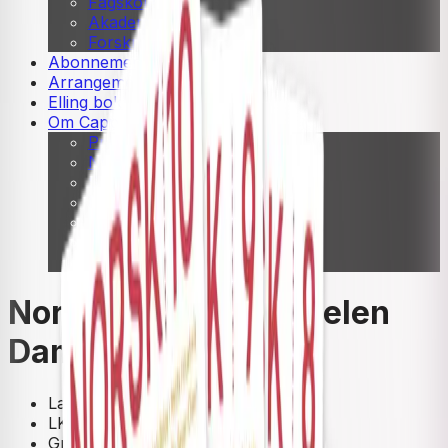
Fagskole
Akademisk
Forskning
Abonnement
Arrangementer
Elling bokkafé
Om Cappelen Damm
Presse
Nyhetsbrev
Send inn manus
Priser og nominasjoner
Stipender og minnepriser
Kataloger
Rapport 2025
Norsk 8-10 fra Cappelen
Damm
Lærerens bok
LK20
Grunnskole