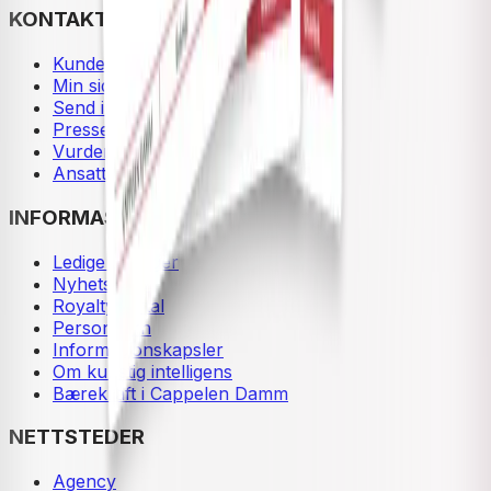
KONTAKT OSS
Kundeservice
Min side
Send inn manus
Presse
Vurderingseksemplar
Ansatte
INFORMASJON
Ledige stillinger
Nyhetsbrev
Royaltyportal
Personvern
Informasjonskapsler
Om kunstig intelligens
Bærekraft i Cappelen Damm
NETTSTEDER
Agency