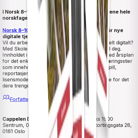
I Norsk 8–10 fra Cappelen Damm møter elevene hele
norskfaget gjennom hele skoleåret.
Norsk 8–10 i Skolen fra Cappelen Damm
– vår nye
digitale tjeneste
Vil du arbeide litt digitalt, ganske digitalt eller helt digitalt?
Med Skolen fra Cappelen Damm er det opp til deg.
Innholdet i tjenesten har en tydelig struktur med årsplan
for det enkelte trinn. Lærestoffet formidles i læringsstier
som inneholder filmer, podkaster, lydbøker, spill,
reportasjer, tekster og oppgaver. Fleksible
lisensmodeller gjør det mulig å bruke og betale for det
dere trenger.
Forfattere
Cappelen Damm
| Postadresse: Postboks 1900
Sentrum, 0055 Oslo | Besøksadresse: Stortingsgata 28,
0161 Oslo