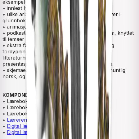
eksempeltekster, vurdering og mye annet.
• innlest lyd til tekstene.
• ulike arbeidsark til elevene, knyttet til oppgaver i
grunnboka.
• animasjonsfilmer om ulike skrivesjangre.
• podkaster med Elevrådet fra Cappelen Damm, knyttet
til temaer i grunnboka.
• ekstra fagstoff til elevene for utdypning av og
fordypning i ulike temaer, som for eksempel
litteraturhistoriske perioder, muntlige
presentasjonsformer og skriving i ulike sjangre.
• skjemaer til vurderingsarbeidet i skriftlig og muntlig
norsk, og til ulike former for egenvurdering.
KOMPONENTER I LÆREVERKET
• Lærebok
Norsk 8 Grunnbok
• Lærebok
Norsk 9 Grunnbok
• Lærebok
Norsk 10 Grunnbok
•
Lærerens bok
•
Digital lærerressurs
•
Digital lærebok - Unibok