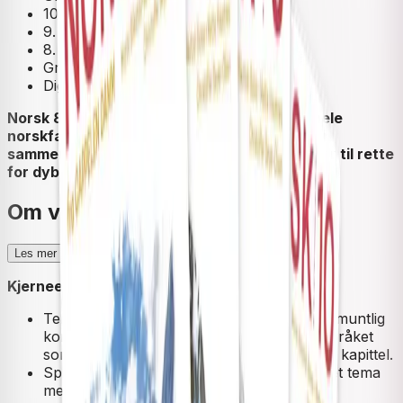
10. trinn
9. trinn
8. trinn
Grunnbok
Digital ressurs
Norsk 8–10 fra Cappelen Damm integrerer hele
norskfaget i undervisningsforløp som skaper
sammenheng, gir tydelig progresjon og legger til rette
for dybdelæring.
Om verket
Les mer
Kjerneelementene i Norsk 8–10
Tekst i kontekst
,
kritisk tilnærming til tekst
,
muntlig
kommunikasjon
,
skriftlig tekstskaping
og
språket
som system og mulighet
er integrert i hvert kapittel.
Språklig mangfold
er representert som eget tema
med ett kapittel på hvert trinn.