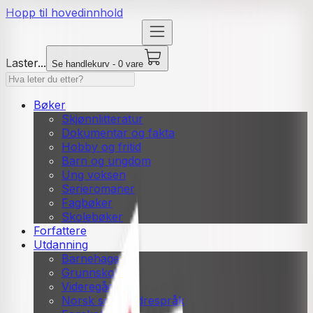
Hopp til hovedinnhold
Laster...
Se handlekurv - 0 vare
Bøker
Skjønnlitteratur
Dokumentar og fakta
Hobby og fritid
Barn og ungdom
Ung voksen
Serieromaner
Fagbøker
Skolebøker
Forfattere
Utdanning
Barnehage
Grunnskole
Videregående
Norsk som andrespråk