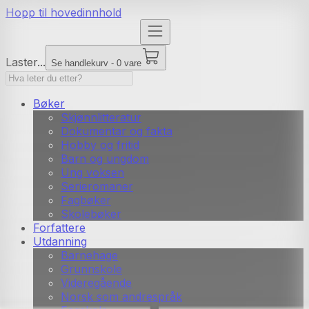
Hopp til hovedinnhold
Laster...
Se handlekurv - 0 vare
Bøker
Skjønnlitteratur
Dokumentar og fakta
Hobby og fritid
Barn og ungdom
Ung voksen
Serieromaner
Fagbøker
Skolebøker
Forfattere
Utdanning
Barnehage
Grunnskole
Videregående
Norsk som andrespråk