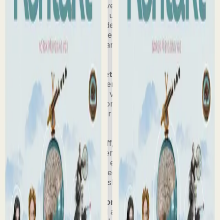
mange av tekstene som elevene finner i tekstsamlingen.
Slik får elevene se hvordan ulike typer tekster skal
omtales og analyseres når de selv skal jobbe med
liknende tekster. Egne kapitler om retorikk og skriving av
tekster viser elevene hvordan de skal skrive tekster med
ulike formål.
Utvidet tekstsamling på nett
Tekstsamlingen i boka dekker hele litteraturhistorien,
men for å ha flere tekster å velge mellom, har vi en
egen tekstsamling på nett som supplerer og utvider
tekstsamlingen i boka. Det er oppgaver til alle tekstene.
Veien mot eksamen
Påbyggskurset har mye stoff, og
eksamensforberedelser er en viktig del av kurset. Vi har
med tips og informasjon om eksamensoppgaver og hva
som forventes av elevene ved skriftlig eksamen. Dette
stoffet kan brukes som oppslagsdel under eksamen.
Elevnettsted med støtte for lesing og skriving
Elevene finner lydbokfiler til alle kapitlene, interaktive