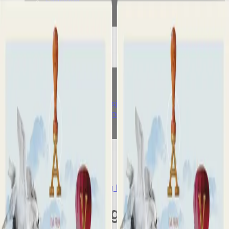
Fagskole
Akademisk
Forskning
Abonnement
Arrangementer
Elling bokkafé
Om Cappelen Damm
Presse
Nyhetsbrev
Send inn manus
Priser og nominasjoner
Stipender og minnepriser
Kataloger
Rapport 2025
Nettsted
Kontakt påbygging Elev-og lærernettsted
Kontakt Påbygging