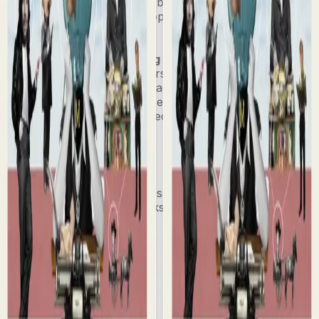
oppgaver som elevene kan bruke til å repetere og drille
fagstoffet og ressurser og oppgaver som er til god hjelp
i arbeidet med lærestoffet.
Lærernettsted med forslag til prøver og oppgaver
På lærernettstedet er det forslag til
undervisningsopplegg, forslag til tverrfaglige
sjangeroppgaver, forslag til eksamensrettede oppgaver
og powerpointer som kan redigeres.
Forfattere
Cappelen Damm
| Postadresse: Postboks 1900
Sentrum, 0055 Oslo | Besøksadresse: Stortingsgata 28,
0161 Oslo
KONTAKT OSS
Kundeservice
Min side
Send inn manus