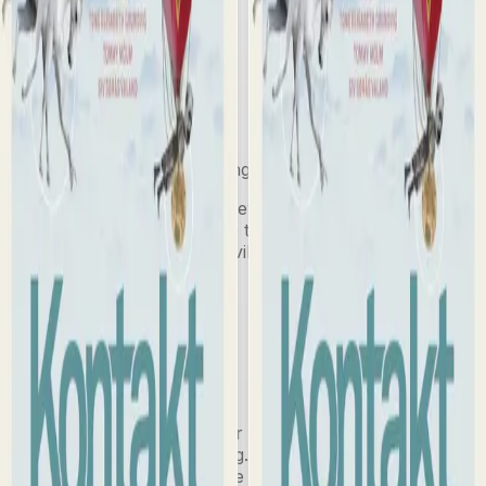
(K06/13)
Norsk påbygging Vg3
Videregående skole
Grunnbok
Yrkesfag
Yrkesfag Vg3 påbygging
Kontakt Påbygging
er nyskrevet for påbyggingskurset
Vg3. Verket følger i sporene til Kontakt Vg1–Vg2, men
kan brukes uavhengig av hvilket verk elevene har brukt
tidligere.
Om verket
Les mer
Alt i én bok
Teoristoff og tekstsamling er i samme bok, det gjør
lærestoffet lettere tilgjengelig. Særegent for læreverket
er at teoridelen har grundige omtaler og eksempler fra