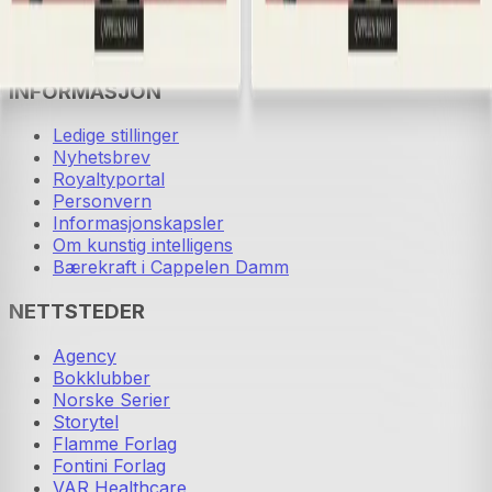
Presse
Vurderingseksemplar
Ansatte
INFORMASJON
Ledige stillinger
Nyhetsbrev
Royaltyportal
Personvern
Informasjonskapsler
Om kunstig intelligens
Bærekraft i Cappelen Damm
NETTSTEDER
Agency
Bokklubber
Norske Serier
Storytel
Flamme Forlag
Fontini Forlag
VAR Healthcare