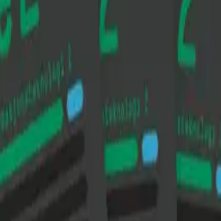
kes fagets praktiske egenart gjennom forståelse og utvikli
ig presentasjon av teori og en rik oppgavesamling. Teorien 
presenteres kunnskapen og verktøyene de trenge for å ut
og styrket – dette tar Kode på alvor. Læreplanens overord
rt kapittel finner du en helt ny oppgavedel hvor vi legger ti
rtert på delkapittel. Oppgavene i hvert delkapittel har en
heter og evner til å reflektere og tenke kritisk i møte med 
digitale, muntlige og skriftlige ferdigheter. På bokas elevnet