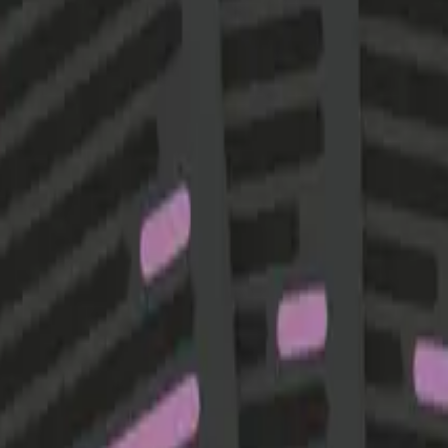
t synlig i den nye læreplanen og i Kode. Elevene lærer å l
orming. Kode inviterer elevene til å reflektere og tenke kr
agsaktuelle temaer, og oppdateres jevnlig. Kunnskap og fordy
e temaer.
lget av fagstoff og oppgaver er eksamensrelevante. Kode læ
roblemløsning, utforsking, kritisk tenkning og faglig fordy
rket med kompetansenivå. Denne synliggjøringen av kompe
 dermed til egenvurdering, og hjelper elevene å kommunise
øver og andre vurderingsformer som er godt egnet for å tes
et. Nettstedene inneholder undervisningsopplegg, oppgaver, 
erlig med relevant faglig krydder som gir flere muligheter 