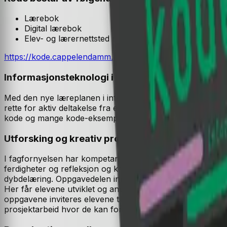
Lærebok
Digital lærebok
Elev- og lærernettsted med digitale ressurser
https://kode.cappelendamm.no
Informasjonsteknologi i fagfornyelsen
Med den nye læreplanen i informasjonsteknologi understre
rette for aktiv deltakelse fra elevene og har en oversiktl
kode og mange kode-eksempler som belyser teorien. Her 
Utforsking og kreativ problemløsning
I fagfornyelsen har kompetansebegrepet blitt redefinert 
ferdigheter og refleksjon og kritisk tenkning. Bakerst i hve
dybdelæring. Oppgavedelen inneholder varierte oppgaver so
Her får elevene utviklet og anvendt sine kunnskaper, ferdig
oppgavene inviteres elevene til å være kreative og ta i bruk 
prosjektarbeid hvor de kan fordype seg i selvvalgte tema.