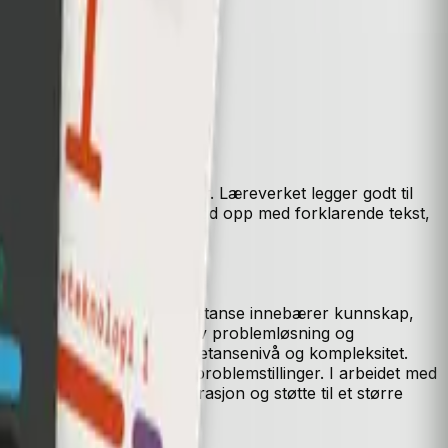
ng av informasjonssystemer. Læreverket legger godt til
i læreboka er systematisk bygd opp med forklarende tekst,
vikle sin kompetanse.
nede del presiserer at kompetanse innebærer kunnskap,
l rette for utforsking, kreativ problemløsning og
 gradvis progresjon i kompetansenivå og kompleksitet.
klassiske og dagsaktuelle problemstillinger. I arbeidet med
tsted finner elevene inspirasjon og støtte til et større