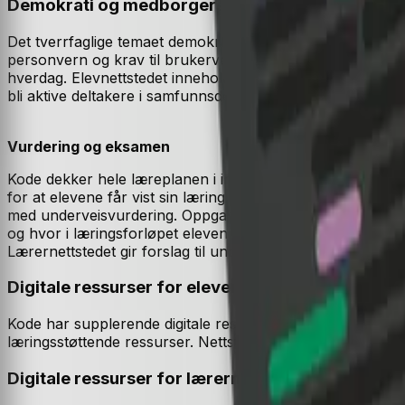
Demokrati og medborgerskap
Det tverrfaglige temaet demokrati og medborgerskap er god
personvern og krav til brukervennlighet og universell utf
hverdag. Elevnettstedet inneholder ressurser knyttet til d
bli aktive deltakere i samfunnsdebatten rundt dagsaktuell
Vurdering og eksamen
Kode dekker hele læreplanen i informasjonsteknologi. Utva
for at elevene får vist sin læring og kompetanse gjennom p
med underveisvurdering. Oppgavene i oppgavedelen er me
og hvor i læringsforløpet eleven er. Oppgavedelen bidrar
Lærernettstedet gir forslag til undervisningsopplegg, pr
Digitale ressurser for elevene
Kode har supplerende digitale ressurser for elevene i fag
læringsstøttende ressurser. Nettstedene oppdateres kontinu
Digitale ressurser for lærerne