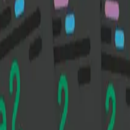
kole
sen LK20)
tudieforberedende utdanningsprogram
faget informasjonsteknologi i videregående skole og er 
lage nettsider med HTML og CSS og programmere i JavaS