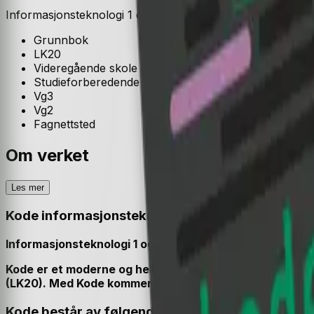
Informasjonsteknologi 1 og 2, programfag videregående s
Grunnbok
LK20
Videregående skole
Studieforberedende
Vg3
Vg2
Fagnettsted
Om verket
Les mer
Kode informasjonsteknologi 1 og 2 (Fagfornyel
Informasjonsteknologi 1 og informasjonsteknologi 2 s
Kode
er et moderne og heldekkende læreverk til program
(LK20). Med Kode kommer elevene raskt i gang med å 
Kode består av følgende komponenter: