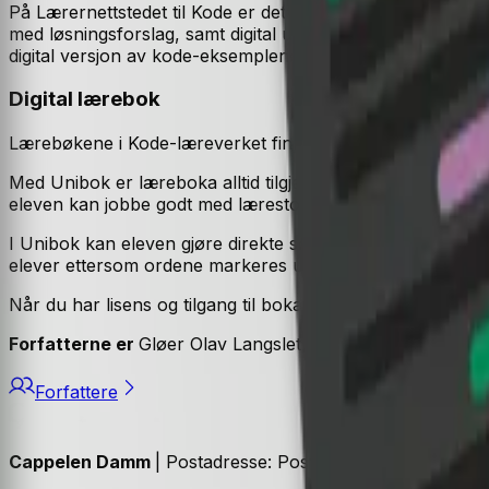
På Lærernettstedet til Kode er det nyttige ressurser for l
med løsningsforslag, samt digital utgave av bokas eksempl
digital versjon av kode-eksemplene i boka. På Kode fagnet
Digital lærebok
Lærebøkene i Kode-læreverket finnes også i digitale utga
Med Unibok er læreboka alltid tilgjengelig, og elevene kan 
eleven kan jobbe godt med lærestoffet i boka.
I Unibok kan eleven gjøre direkte søk og oppslag på ord i t
elever ettersom ordene markeres under opplesing.
Når du har lisens og tilgang til boka, finner du den i «
Forfatterne er
Gløer Olav Langslet, Eirik Solheim, Pett
Forfattere
Cappelen Damm
| Postadresse: Postboks 1900 Sentrum, 