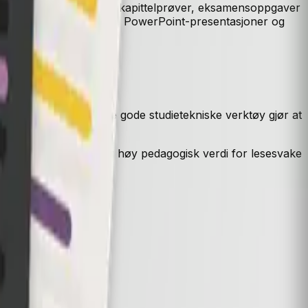
ndervisningen, forslag til kapittelprøver, eksamensoppgaver
siden forslag til årsplan, PowerPoint-presentasjoner og
beid.
kervennlig, og har flere gode studietekniske verktøy gjør at
st-til-tale-funksjon har høy pedagogisk verdi for lesesvake
.cdu.no
.