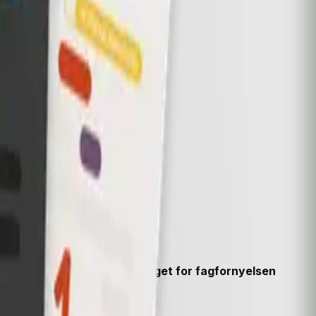
skrevet til ny læreplan i faget for fagfornyelsen
cript.