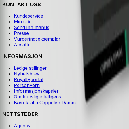
KONTAKT OSS
Kundeservice
Min side
Send inn manus
Presse
Vurderingseksemplar
Ansatte
INFORMASJON
Ledige stillinger
Nyhetsbrev
Royaltyportal
Personvern
Informasjonskapsler
Om kunstig intelligens
Bærekraft i Cappelen Damm
NETTSTEDER
Agency