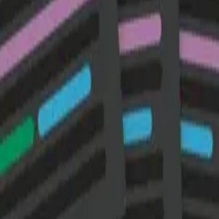
æreren. Her finner lærerne lærerveiledninger med tips til u
er. Som en ekstra støtte for lærerens planlegging har nett
tsted kan læreren tildele oppgaver og følge opp elevens ar
ver, som Unibok og Brettbok.
lese den på alle digitale flater – også mobil. Unibok er bru
eksten, skrive notater og markere, og lytte til teksten. Tek
Mine unibøker» på www.unibok.no og under «Min side» på
www
er Bae Brandtzæg, Eirik Vågeskar og Hossein Rostamzadeh.
0055 Oslo | Besøksadresse: Stortingsgata 28, 0161 Oslo