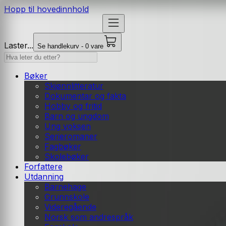
Hopp til hovedinnhold
Laster...
Se handlekurv - 0 vare
Bøker
Skjønnlitteratur
Dokumentar og fakta
Hobby og fritid
Barn og ungdom
Ung voksen
Serieromaner
Fagbøker
Skolebøker
Forfattere
Utdanning
Barnehage
Grunnskole
Videregående
Norsk som andrespråk