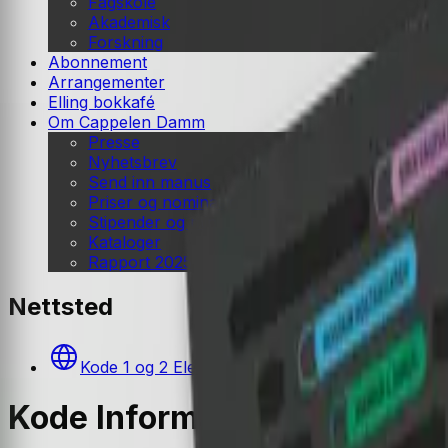
Fagskole
Akademisk
Forskning
Abonnement
Arrangementer
Elling bokkafé
Om Cappelen Damm
Presse
Nyhetsbrev
Send inn manus
Priser og nominasjoner
Stipender og minnepriser
Kataloger
Rapport 2025
Nettsted
Kode 1 og 2 Elev- og lærernettsted (LK20)
Kode Informasjonsteknologi 