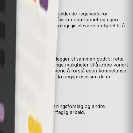
age nettsider som følger gjeldende regelverk for
itisk om hvordan teknologi påvirker samfunnet og egen
pning i informasjonsteknologi gir elevene mulighet til å
rebok og elevnettsted legger til sammen godt til rette
pning. Da får læreren mange muligheter til å jobbe variert
tansenivå vil hjelpe elevene å forstå egen kompetanse
re med læreren om hvor i læringsprosessen de er.
te elevens kompetanse.
filer for nedlastning, løsningsforslag og andre
for dybdelæring og tverrfaglig arbeid.