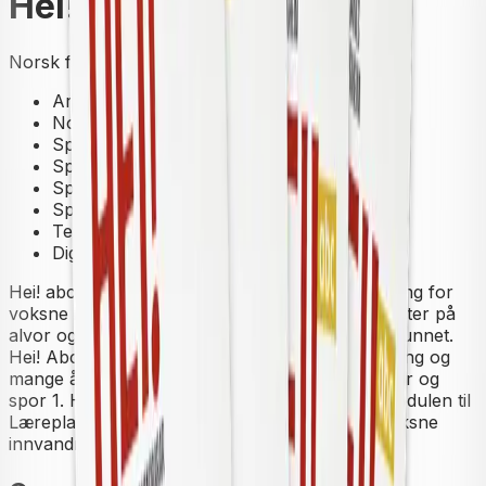
Hei! abc
Norsk for voksne innvandrere
Arbeidsbok
Norsk som andrespråk
Spor 1
Spor 1 - A1
Spor 2
Spor 2 - A1
Tekstbok
Digital ressurs
Hei! abc
er et moderne læreverk for alfabetisering for
voksne innvandrere. Verket tar voksne analfabeter på
alvor og gjør dem til deltakere i det norske samfunnet.
Hei! Abc
er utviklet med basis i moderne forskning og
mange års undervisningspraksis med analfabeter og
spor 1.
Hei! abc
dekker læreplanmålene i alfamodulen til
Læreplan i norsk og samfunnskunnskap for voksne
innvandrere
.