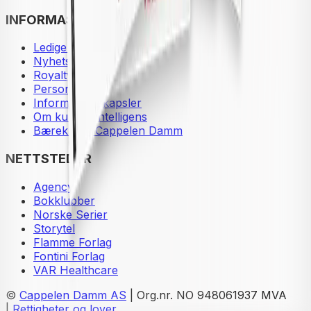
INFORMASJON
Ledige stillinger
Nyhetsbrev
Royaltyportal
Personvern
Informasjonskapsler
Om kunstig intelligens
Bærekraft i Cappelen Damm
NETTSTEDER
Agency
Bokklubber
Norske Serier
Storytel
Flamme Forlag
Fontini Forlag
VAR Healthcare
©
Cappelen Damm AS
| Org.nr. NO 948061937 MVA
|
Rettigheter og lover