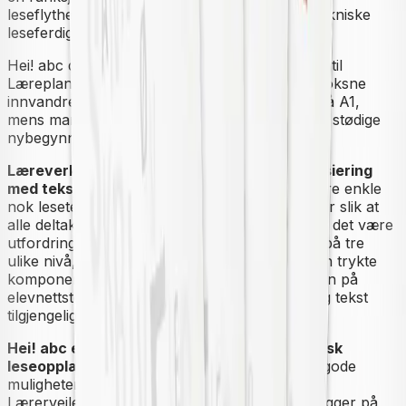
leseflytheftet
Les, les, les
automatiseres den tekniske
leseferdigheten.
Hei! abc
dekker læreplanmålene i alfamodulen til
Læreplan i norsk og samfunnskunnskap for voksne
innvandrere
. Muntlig mål for læreverket er nivå A1,
mens man skriftlig ønsker å gjøre deltakerne til stødige
nybegynnerskrivere.
Læreverket gir gode muligheter for differensiering
med tekster på flere nivåer.
Tekstene må være enkle
nok leseteknisk og inneholde et kjent vokabular slik at
alle deltakerne opplever mestring. Samtidig må det være
utfordringer nok for alle.
Hei! abc
har tekster på tre
ulike nivå, der den enkleste teksten finnes i den trykte
komponenten, nivå to ligger i den digitale boken på
elevnettstedet, mens nivå tre kun er en muntlig tekst
tilgjengeliggjort gjennom en lydfil.
Hei! abc
er i hovedsak lagt opp etter syntetisk
leseopplæringsmetode
, men samtidig gir det gode
muligheter for felles tekstskaping i klassen.
Lærerveiledningen vil gi metodiske tips som bygger på