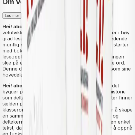
Om verket
Les mer
Hei! abc
bygger et muntlig ordforråd først
. Et
velutviklet ordforråd på opplæringsspråket støtter i høy
grad leseprosessen.
Hei! abc
har derfor en innledende
muntlig norskopplæringsdel før alfabetiseringen starter
med bokstavgjennomgang og grunnleggende
leseopplæring. På denne måten kan leseopplæringen
skje på en etablert grunnmur med kjente, norske ord.
Denne delen har detaljerte illustrasjoner og lyd som sine
hovedelementer.
Hei! abc
er meningsfylt fra første bokstav
da det
bygger på en motiverende, sammenhengende historie
som deltakerne kan kjenne seg igjen i. Analfabeter finner
sjelden plass for sine egne, rike livserfaringer i
klasseromssituasjonen, og
Hei! abc
søker derfor å skape
en sammenheng mellom opplæringssituasjonen og
deltakernes tidligere liv. Læreverket har mye, men enkel
tekst, da deltakerne trenger mye lesetrening for å oppnå
en funksjonell leseflyt. Gjennom arbeid med