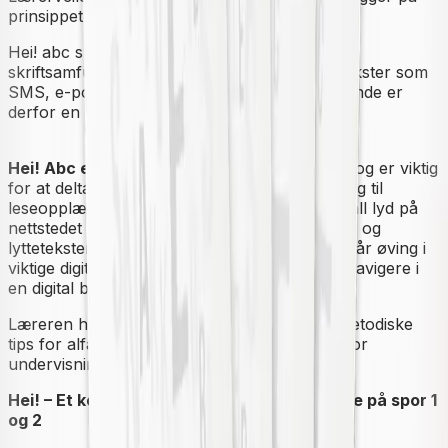
prinsippet om repetert lesing.
Hei! abc
skal forberede deltakerne på det
skriftsamfunnet de skal fungere i. Hverdagstekster som
SMS, e-post, brev, handleliste, meny og lignende er
derfor en naturlig del av
Hei! abc
.
Hei! Abc elevnettsted
kompletterer verket
og er viktig
for at deltakeren skal få en helhetlig tilnærming til
leseopplæringen. Deltakere og lærere finner all lyd på
nettstedet i tillegg til differensierte digitale lese- og
lyttetekster og interaktive oppgaver. Elevene får øving i
viktige digitale ferdigheter som blant annet å navigere i
en digital bok.
Læreren har tilgang til veiledningsmateriell, metodiske
tips for alfabetiseringen og tilleggsressurser for
undervisningen på
Hei! Abc Lærernettsted
.
Hei! – Et komplett læreverk for nybegynnere på spor 1
og 2