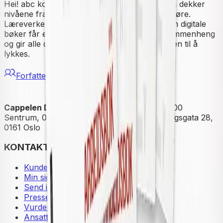
Hei! abc
kompletterer læreverket
Hei!
som nå dekker
nivåene fra alfabetisering til B1 på begge målføre.
Læreverket gir god støtte til læreren. Gjennom digitale
bøker får eleven presentert lyd og bilder i sammenheng
og gir alle deltakere utfordringer og muligheten til å
lykkes.
Forfattere
Cappelen Damm
| Postadresse: Postboks 1900
Sentrum, 0055 Oslo | Besøksadresse: Stortingsgata 28,
0161 Oslo
KONTAKT OSS
Kundeservice
Min side
Send inn manus
Presse
Vurderingseksemplar
Ansatte