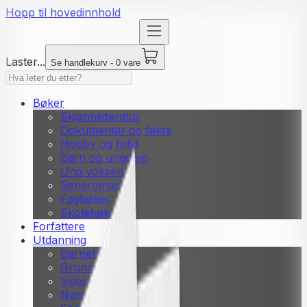
Hopp til hovedinnhold
Laster...
Se handlekurv - 0 vare
Bøker
Skjønnlitteratur
Dokumentar og fakta
Hobby og fritid
Barn og ungdom
Ung voksen
Serieromaner
Fagbøker
Skolebøker
Forfattere
Utdanning
Barnehage
Grunnskole
Videregående
Norsk som andrespråk