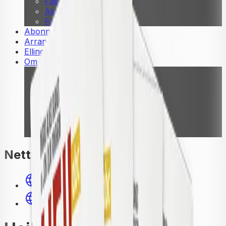
Fagskole
Akademisk
Forskning
Abonnement
Arrangementer
Elling bokkafé
Om Cappelen Damm
Presse
Nyhetsbrev
Send inn manus
Priser og nominasjoner
Stipender og minnepriser
Kataloger
Rapport 2025
Nettsteder
Hei! abc nettressurser
Fagsnakk | NOA