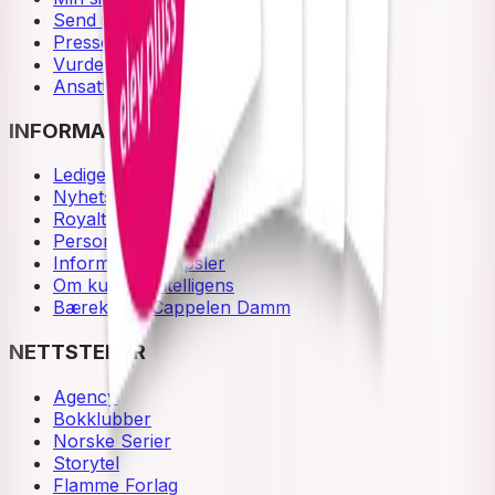
Send inn manus
Presse
Vurderingseksemplar
Ansatte
INFORMASJON
Ledige stillinger
Nyhetsbrev
Royaltyportal
Personvern
Informasjonskapsler
Om kunstig intelligens
Bærekraft i Cappelen Damm
NETTSTEDER
Agency
Bokklubber
Norske Serier
Storytel
Flamme Forlag