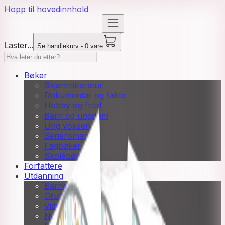
Hopp til hovedinnhold
Laster...
Se handlekurv - 0 vare
Bøker
Skjønnlitteratur
Dokumentar og fakta
Hobby og fritid
Barn og ungdom
Ung voksen
Serieromaner
Fagbøker
Skolebøker
Forfattere
Utdanning
Barnehage
Grunnskole
Videregående
Norsk som andrespråk