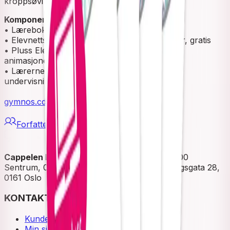
kroppsøvingstimene.
Komponenter
• Lærebok med teori, øvelser og oppgaver
• Elevnettsted med filmer, lydbok og oppgaver, gratis
• Pluss Elevnettsted med læringsstier, filmer,
animasjoner og oppgaver, krever lisens
• Lærernettsted, med årsplane og time-
undervisningsopplegg, krever lisens
gymnos.cdu.no
Forfattere
Cappelen Damm
| Postadresse: Postboks 1900
Sentrum, 0055 Oslo | Besøksadresse: Stortingsgata 28,
0161 Oslo
KONTAKT OSS
Kundeservice
Min side