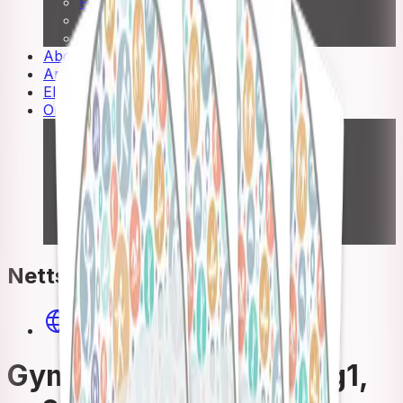
Fagskole
Akademisk
Forskning
Abonnement
Arrangementer
Elling bokkafé
Om Cappelen Damm
Presse
Nyhetsbrev
Send inn manus
Priser og nominasjoner
Stipender og minnepriser
Kataloger
Rapport 2025
Nettsted
Gymnos Elev- og lærernettsted (LK20)
Gymnos kroppsøving vg1,