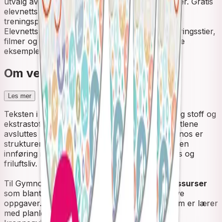
utvalg av treningsplaner, øvelser og utfordringer. Gratis
elevnettsted med filmer, interaktive oppgaver,
treningsplanlegger og lydbok. Gymnos Pluss
Elevnettsted er et heldigitalt læremiddel med læringsstier,
filmer og animasjoner. Lærernettstedet har gode
eksempler på undervisningsopplegg.
Om verket
Les mer
Teksten i læreboken er differensiert ved at viktig stoff og
ekstrastoff er plassert i egne rammer. Alle kapitlene
avsluttes med oppgaver og sammendrag. Gymnos er
strukturert i vg1, vg2 og vg3. Sist i boka er det en
innføring i mange kjente idrettesaktiviteter, dans og
friluftsliv.
Til Gymnos er det tilhørende
elev- og lærerressurser
som blant annet inneholder filmer og interaktive
oppgaver. Et eget lærernettsted hjelper deg som er lærer
med planleggingen og utføringen av