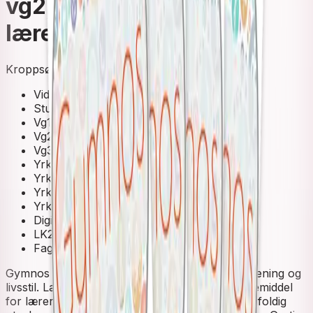
vg2, vg3 Elev- og
lærernettsted
Kroppsøving for den videregående skole
Videregående skole
Studieforberedende
Vg1
Vg2
Vg3
Yrkesfag
Yrkesfag Vg1
Yrkesfag Vg2
Yrkesfag Vg3 påbygging
Digital ressurs
LK20
Fagnettsted
Gymnos (LK20) legger vekt på kunnskap om trening og
livsstil. Læreverket Gymnos er et praktisk hjelpemiddel
for lærer og elev. Gymnos presenterer et mangfoldig