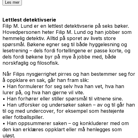
Les mer
Lettlest detektivserie
Filip M. Lund er en lettlest detektivserie på seks bøker.
Hovedpersonen heter Filip M. Lund og han jobber som
hemmelig detektiv. Alltid på sporet av livets store
spørsmål. Bøkene egner seg til både hyggelesning og
lesetrening – dels fordi fortellingene er passe korte, og
dels fordi bøkene byr på mye å jobbe med, både
norskfaglig og filosofisk.
Når Filips nysgjerrighet pirres og han bestemmer seg for
å oppklare en sak, går han fram slik:
• Han formulerer for seg selv hva han vet, hva han
lurer på, og hva han gjerne vil vite.
• Han forhører eller stiller spørsmål til vitnene sine.
• Han utforsker og undersøker saken – av og til går han
til og med undercover, for eksempel som hestejente
eller fotballspiller.
• Han oppsummerer saken – og konkluderer med om
den kan erklæres oppklart eller må henlegges som
uløst.