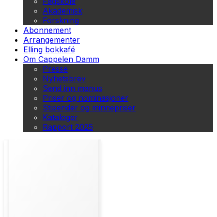
Fagskole
Akademisk
Forskning
Abonnement
Arrangementer
Elling bokkafé
Om Cappelen Damm
Presse
Nyhetsbrev
Send inn manus
Priser og nominasjoner
Stipender og minnepriser
Kataloger
Rapport 2025