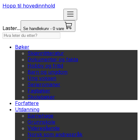
Hopp til hovedinnhold
Laster...
Se handlekurv - 0 vare
Bøker
Skjønnlitteratur
Dokumentar og fakta
Hobby og fritid
Barn og ungdom
Ung voksen
Serieromaner
Fagbøker
Skolebøker
Forfattere
Utdanning
Barnehage
Grunnskole
Videregående
Norsk som andrespråk